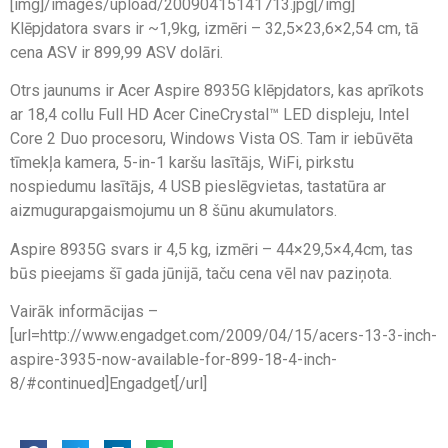
[img]/images/upload/20090415141713.jpg[/img]
Klēpjdatora svars ir ~1,9kg, izmēri – 32,5×23,6×2,54 cm, tā
cena ASV ir 899,99 ASV dolāri.
Otrs jaunums ir Acer Aspire 8935G klēpjdators, kas aprīkots
ar 18,4 collu Full HD Acer CineCrystal™ LED displeju, Intel
Core 2 Duo procesoru, Windows Vista OS. Tam ir iebūvēta
tīmekļa kamera, 5-in-1 karšu lasītājs, WiFi, pirkstu
nospiedumu lasītājs, 4 USB pieslēgvietas, tastatūra ar
aizmugurapgaismojumu un 8 šūnu akumulators.
Aspire 8935G svars ir 4,5 kg, izmēri – 44×29,5×4,4cm, tas
būs pieejams šī gada jūnijā, taču cena vēl nav paziņota.
Vairāk informācijas –
[url=http://www.engadget.com/2009/04/15/acers-13-3-inch-
aspire-3935-now-available-for-899-18-4-inch-
8/#continued]Engadget[/url]