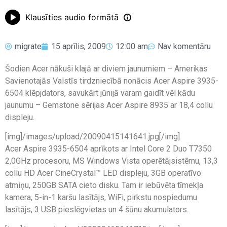
Klausīties audio formātā
migrate
15 aprīlis, 2009
12:00 am
Nav komentāru
Šodien Acer nākuši klajā ar diviem jaunumiem – Amerikas
Savienotajās Valstīs tirdzniecībā nonācis Acer Aspire 3935-
6504 klēpjdators, savukārt jūnijā varam gaidīt vēl kādu
jaunumu – Gemstone sērijas Acer Aspire 8935 ar 18,4 collu
displeju.
[img]/images/upload/20090415141641.jpg[/img]
Acer Aspire 3935-6504 aprīkots ar Intel Core 2 Duo T7350
2,0GHz procesoru, MS Windows Vista operētājsistēmu, 13,3
collu HD Acer CineCrystal™ LED displeju, 3GB operatīvo
atmiņu, 250GB SATA cieto disku. Tam ir iebūvēta tīmekļa
kamera, 5-in-1 karšu lasītājs, WiFi, pirkstu nospiedumu
lasītājs, 3 USB pieslēgvietas un 4 šūnu akumulators.