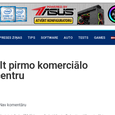
PRESES ZIŅAS
TIPS
SOFTWARE
AUTO
TESTS
GAMES
lt pirmo komerciālo
entru
Nav komentāru