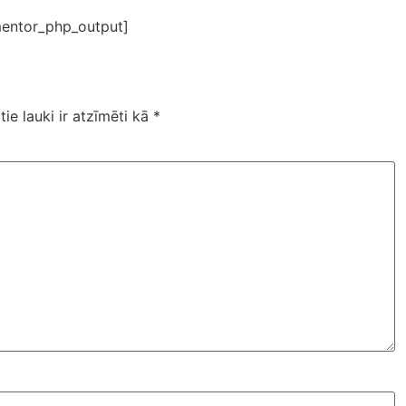
entor_php_output]
tie lauki ir atzīmēti kā
*