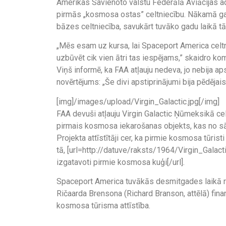
Amerikas Savienoto valstu Federālā Aviācijas adm
pirmās „kosmosa ostas” celtniecību. Nākamā ga
bāzes celtniecība, savukārt tuvāko gadu laikā t
„Mēs esam uz kursa, lai Spaceport America cel
uzbūvēt cik vien ātri tas iespējams,” skaidro k
Viņš informē, ka FAA atļauju nedeva, jo nebija ap
novērtējums: „Še divi apstiprinājumi bija pēdēja
[img]/images/upload/Virgin_Galactic.jpg[/img]
FAA devuši atļauju Virgin Galactic Ņūmeksikā cel
pirmais kosmosa iekarošanas objekts, kas no s
Projekta attīstītāji cer, ka pirmie kosmosa tūris
tā, [url=http://datuve/raksts/1964/Virgin_Gala
izgatavoti pirmie kosmosa kuģi[/url].
Spaceport America tuvākās desmitgades laikā rad
Ričaarda Brensona (Richard Branson, attēlā) fin
kosmosa tūrisma attīstība.