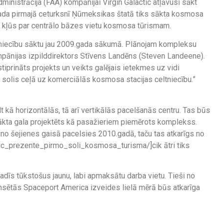
inistrācija (FAA) kompānijai Virgin Galactic atļāvusi sākt
da pirmajā ceturksnī Ņūmeksikas štatā tiks sākta kosmosa
ā kļūs par centrālo bāzes vietu kosmosa tūrismam.
tniecību sāktu jau 2009.gada sākumā. Plānojam kompleksu
ompānijas izpilddirektors Stīvens Landēns (Steven Landeene).
stiprināts projekts un veikts galējais ietekmes uz vidi
is solis ceļā uz komerciālās kosmosa stacijas celtniecību.”
t kā horizontālās, tā arī vertikālās pacelšanās centru. Tas būs
ākta gala projektēts kā pasažieriem piemērots komplekss.
ti no šejienes gaisā pacelsies 2010.gadā, taču tas atkarīgs no
ctic_prezente_pirmo_soli_kosmosa_turisma/]cik ātri tiks
īs tūkstošus jaunu, labi apmaksātu darba vietu. Tieši no
ansētās Spaceport America izveides lielā mērā būs atkarīga