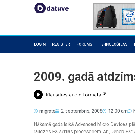
LOGIN
REGISTER
FORUMS
TEHNOLOĢIJAS
2009. gadā atdzim
Klausīties audio formātā
migrate
2 septembris, 2008
12:00 am
Nākamā gada laikā Advanced Micro Devices plān
raudzes FX sērijas procesoriem. Ar „Deneb FX” s