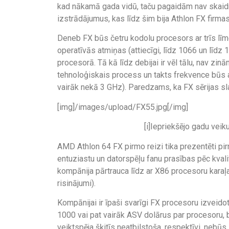
kad nākamā gada vidū, taču pagaidām nav skaidri
izstrādājumus, kas līdz šim bija Athlon FX firma
Deneb FX būs četru kodolu procesors ar trīs līm
operatīvās atmiņas (attiecīgi, līdz 1066 un līdz
procesorā. Tā kā līdz debijai ir vēl tālu, nav zi
tehnoloģiskais process un takts frekvence bū
vairāk nekā 3 GHz). Paredzams, ka FX sērijas sl
[img]/images/upload/FX55.jpg[/img]
[i]Iepriekšējo gadu vei
AMD Athlon 64 FX pirmo reizi tika prezentēti pi
entuziastu un datorspēļu fanu prasības pēc kvali
kompānija pārtrauca līdz ar X86 procesoru karaļ
risinājumi).
Kompānijai ir īpaši svarīgi FX procesoru izveido
1000 vai pat vairāk ASV dolārus par procesoru, 
veiktspēja šķitīs neatbilstoša, respektīvi, nebūs 