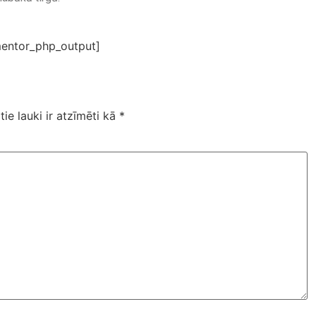
entor_php_output]
tie lauki ir atzīmēti kā
*