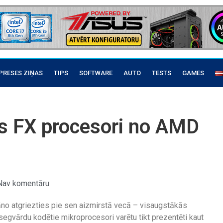
PRESES ZIŅAS
TIPS
SOFTWARE
AUTO
TESTS
GAMES
s FX procesori no AMD
Nav komentāru
o atgriezties pie sen aizmirstā vecā – visaugstākās
egvārdu kodētie mikroprocesori varētu tikt prezentēti kaut