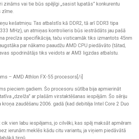
 zināms vai tie būs spējīgi „sasist lupatās” konkurentu
s zīme.
eņu kešatmiņu. Tas atbalstīs kā DDR2, tā arī DDR3 tipa
 1333 MHz), un atmiņas kontrolieris būs iestrādāts jau pašā
nāma precīza specifikācija, taču visticamāk tiks izmantots 45nm
s augstāka par nākamo paaudžu AMD CPU piedāvāto (tātad,
avas spodrinātājs tiks veidots ar AM3 ligzdas atbalstu.
kums – AMD Athlon FX-55 procesors[/i]
rms pieciem gadiem. Šo procesoru sūtība bija apmierināt
tatīva „dzelža” ar plašām virstaktēšanas iespējām. Šo sēriju
a kroņa zaudēšanu 2006. gadā (kad debitēja Intel Core 2 Duo
t cik vien labu iespējams, jo cilvēki, kas spēj maksāt apmēram
bez ierunām meklēs kādu citu variantu, ja viņiem piedāvātā
labākā tirgū.