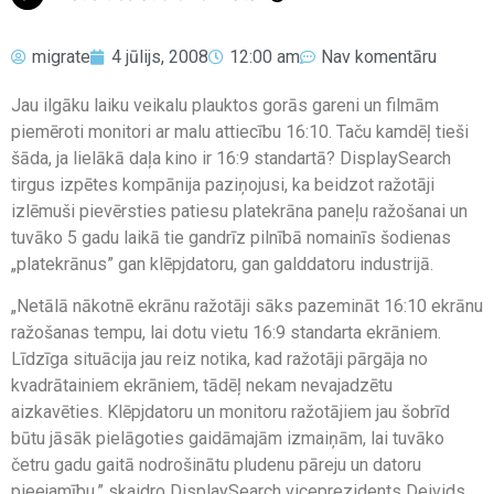
migrate
4 jūlijs, 2008
12:00 am
Nav komentāru
Jau ilgāku laiku veikalu plauktos gorās gareni un filmām
piemēroti monitori ar malu attiecību 16:10. Taču kamdēļ tieši
šāda, ja lielākā daļa kino ir 16:9 standartā? DisplaySearch
tirgus izpētes kompānija paziņojusi, ka beidzot ražotāji
izlēmuši pievērsties patiesu platekrāna paneļu ražošanai un
tuvāko 5 gadu laikā tie gandrīz pilnībā nomainīs šodienas
„platekrānus” gan klēpjdatoru, gan galddatoru industrijā.
„Netālā nākotnē ekrānu ražotāji sāks pazemināt 16:10 ekrānu
ražošanas tempu, lai dotu vietu 16:9 standarta ekrāniem.
Līdzīga situācija jau reiz notika, kad ražotāji pārgāja no
kvadrātainiem ekrāniem, tādēļ nekam nevajadzētu
aizkavēties. Klēpjdatoru un monitoru ražotājiem jau šobrīd
būtu jāsāk pielāgoties gaidāmajām izmaiņām, lai tuvāko
četru gadu gaitā nodrošinātu pludenu pāreju un datoru
pieejamību,” skaidro DisplaySearch viceprezidents Deivids