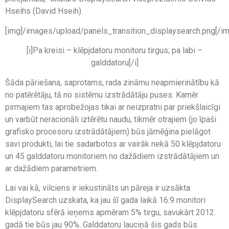
Hseihs (David Hseih).
[img]/images/upload/panels_transition_displaysearch.png[/im
[i]Pa kreisi – klēpjdatoru monitoru tirgus; pa labi –
galddatoru[/i]
Šāda pāriešana, saprotams, rada zināmu neapmierinātību kā
no patērētāju, tā no sistēmu izstrādātāju puses. Kamēr
pirmajiem tas aprobežojas tikai ar neizpratni par priekšlaicīgi
un varbūt neracionāli iztērētu naudu, tikmēr otrajiem (jo īpaši
grafisko procesoru izstrādātājiem) būs jāmēģina pielāgot
savi produkti, lai tie sadarbotos ar vairāk nekā 50 klēpjdatoru
un 45 galddatoru monitoriem no dažādiem izstrādātājiem un
ar dažādiem parametriem.
Lai vai kā, vilciens ir iekustināts un pāreja ir uzsākta.
DisplaySearch uzskata, ka jau šī gada laikā 16:9 monitori
klēpjdatoru sfērā ieņems apmēram 5% tirgu, savukārt 2012.
gadā tie būs jau 90%. Galddatoru lauciņā šis gads būs