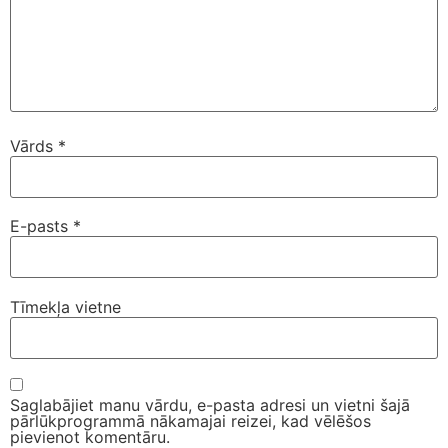
Vārds
*
E-pasts
*
Tīmekļa vietne
Saglabājiet manu vārdu, e-pasta adresi un vietni šajā
pārlūkprogrammā nākamajai reizei, kad vēlēšos
pievienot komentāru.