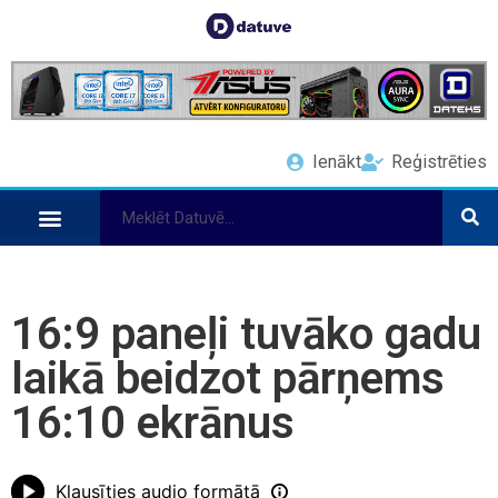
Ienākt
Reģistrēties
16:9 paneļi tuvāko gadu
laikā beidzot pārņems
16:10 ekrānus
Klausīties audio formātā