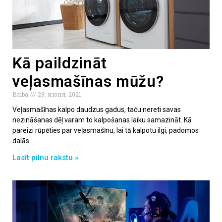
Kā paildzināt
veļasmašīnas mūžu?
Baiba
28. июня, 2021
Veļasmašīnas kalpo daudzus gadus, taču nereti savas
nezināšanas dēļ varam to kalpošanas laiku samazināt. Kā
pareizi rūpēties par veļasmašīnu, lai tā kalpotu ilgi, padomos
dalās
Lasīt pilnu rakstu »