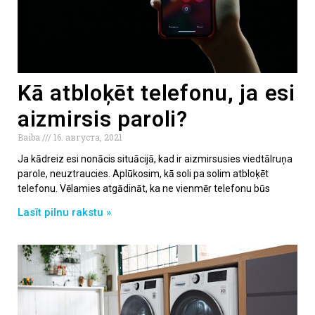
Kā atbloķēt telefonu, ja esi
aizmirsis paroli?
Baiba
16. августа, 2021
Ja kādreiz esi nonācis situācijā, kad ir aizmirsusies viedtālruņa
parole, neuztraucies. Aplūkosim, kā soli pa solim atbloķēt
telefonu. Vēlamies atgādināt, ka ne vienmēr telefonu būs
Lasīt pilnu rakstu »