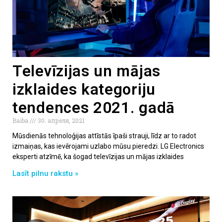
Televīzijas un mājas
izklaides kategoriju
tendences 2021. gadā
Baiba
30. апреля, 2021
Mūsdienās tehnoloģijas attīstās īpaši strauji, līdz ar to radot
izmaiņas, kas ievērojami uzlabo mūsu pieredzi. LG Electronics
eksperti atzīmē, ka šogad televīzijas un mājas izklaides
Lasīt pilnu rakstu »