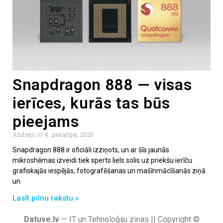
Snapdragon 888 — visas
ierīces, kurās tas būs
pieejams
Andrejs
4. декабря, 2020
Snapdragon 888 ir oficiāli izziņots, un ar šīs jaunās
mikroshēmas izveidi tiek sperts liels solis uz priekšu ierīču
grafiskajās iespējās, fotografēšanas un mašīnmācīšanās ziņā
un
Lasīt pilnu rakstu »
Datuve.lv
— IT un Tehnoloģiju ziņas || Copyright ©