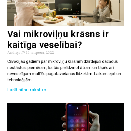
Vai mikroviļņu krāsns ir
kaitīga veselībai?
Andrejs
15. апреля, 2022
Cilvēki jau gadiem par mikroviļņu krāsnīm dzirdējuši dažādus
nostāstus, piemēram, ka tās pielīdzinot ātram un tāpēc arī
neveselīgam maltīšu pagatavošanas līdzeklim. Laikam ejot un
tehnoloģijām
Lasīt pilnu rakstu »