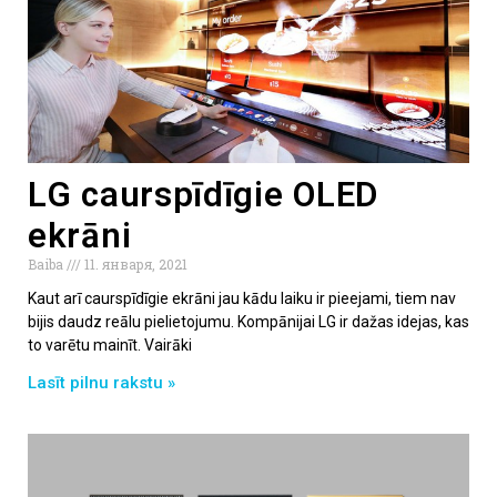
LG caurspīdīgie OLED
ekrāni
Baiba
11. января, 2021
Kaut arī caurspīdīgie ekrāni jau kādu laiku ir pieejami, tiem nav
bijis daudz reālu pielietojumu. Kompānijai LG ir dažas idejas, kas
to varētu mainīt. Vairāki
Lasīt pilnu rakstu »