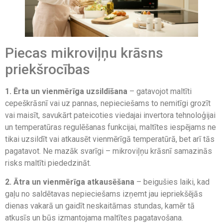
Piecas mikroviļņu krāsns
priekšrocības
1.
Ērta un vienmērīga uzsildīšana
– gatavojot maltīti
cepeškrāsnī vai uz pannas, nepieciešams to nemitīgi grozīt
vai maisīt, savukārt pateicoties viedajai invertora tehnoloģijai
un temperatūras regulēšanas funkcijai, maltītes iespējams ne
tikai uzsildīt vai atkausēt vienmērīgā temperatūrā, bet arī tās
pagatavot. Ne mazāk svarīgi – mikroviļņu krāsnī samazinās
risks maltīti piededzināt.
2.
Ātra un vienmērīga atkausēšana
– beigušies laiki, kad
gaļu no saldētavas nepieciešams izņemt jau iepriekšējās
dienas vakarā un gaidīt neskaitāmas stundas, kamēr tā
atkusīs un būs izmantojama maltītes pagatavošana.