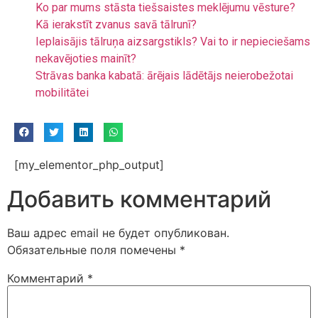
Ko par mums stāsta tiešsaistes meklējumu vēsture?
Kā ierakstīt zvanus savā tālrunī?
Ieplaisājis tālruņa aizsargstikls? Vai to ir nepieciešams
nekavējoties mainīt?
Strāvas banka kabatā: ārējais lādētājs neierobežotai
mobilitātei
[my_elementor_php_output]
Добавить комментарий
Ваш адрес email не будет опубликован.
Обязательные поля помечены
*
Комментарий
*