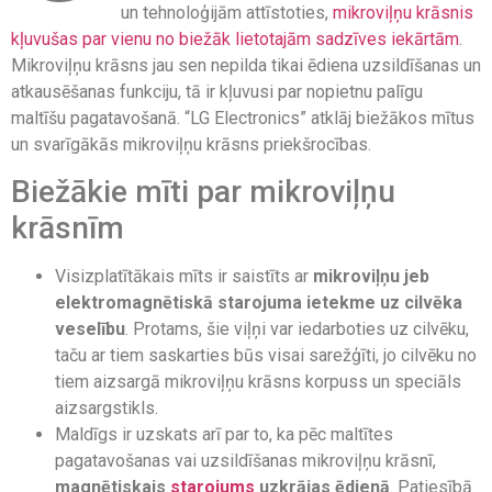
un tehnoloģijām attīstoties,
mikroviļņu krāsnis
kļuvušas par vienu no biežāk lietotajām sadzīves iekārtām
.
Mikroviļņu krāsns jau sen nepilda tikai ēdiena uzsildīšanas un
atkausēšanas funkciju, tā ir kļuvusi par nopietnu palīgu
maltīšu pagatavošanā. “LG Electronics” atklāj biežākos mītus
un svarīgākās mikroviļņu krāsns priekšrocības.
Biežākie mīti par mikroviļņu
krāsnīm
Visizplatītākais mīts ir saistīts ar
mikroviļņu jeb
elektromagnētiskā starojuma ietekme uz cilvēka
veselību
. Protams, šie viļņi var iedarboties uz cilvēku,
taču ar tiem saskarties būs visai sarežģīti, jo cilvēku no
tiem aizsargā mikroviļņu krāsns korpuss un speciāls
aizsargstikls.
Maldīgs ir uzskats arī par to, ka pēc maltītes
pagatavošanas vai uzsildīšanas mikroviļņu krāsnī,
magnētiskais
starojums
uzkrājas ēdienā
. Patiesībā