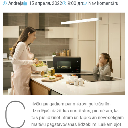
Andrejs
15 апреля, 2022
9:00 дп
Nav komentāru
C
ilvēki jau gadiem par mikroviļņu krāsnīm
dzirdējuši dažādus nostāstus, piemēram, ka
tās pielīdzinot ātram un tāpēc arī neveselīgam
maltīšu pagatavošanas līdzeklim. Laikam ejot