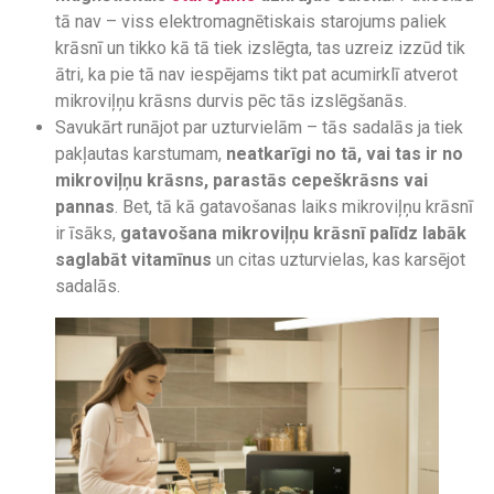
tā nav – viss elektromagnētiskais starojums paliek
krāsnī un tikko kā tā tiek izslēgta, tas uzreiz izzūd tik
ātri, ka pie tā nav iespējams tikt pat acumirklī atverot
mikroviļņu krāsns durvis pēc tās izslēgšanās.
Savukārt runājot par uzturvielām – tās sadalās ja tiek
pakļautas karstumam,
neatkarīgi no tā, vai tas ir no
mikroviļņu krāsns, parastās cepeškrāsns vai
pannas
. Bet, tā kā gatavošanas laiks mikroviļņu krāsnī
ir īsāks,
gatavošana mikroviļņu krāsnī palīdz labāk
saglabāt vitamīnus
un citas uzturvielas, kas karsējot
sadalās.