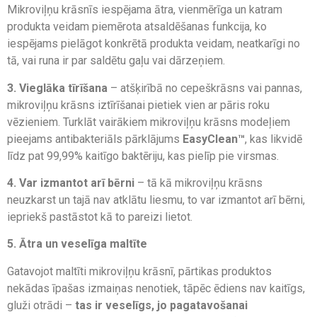
Mikroviļņu krāsnīs iespējama ātra, vienmērīga un katram
produkta veidam piemērota atsaldēšanas funkcija, ko
iespējams pielāgot konkrētā produkta veidam, neatkarīgi no
tā, vai runa ir par saldētu gaļu vai dārzeņiem.
3.
Vieglāka tīrīšana
– atšķirībā no cepeškrāsns vai pannas,
mikroviļņu krāsns iztīrīšanai pietiek vien ar pāris roku
vēzieniem. Turklāt vairākiem mikroviļņu krāsns modeļiem
pieejams antibakteriāls pārklājums
EasyClean™
, kas likvidē
līdz pat 99,99% kaitīgo baktēriju, kas pielīp pie virsmas.
4.
Var izmantot arī bērni
– tā kā mikroviļņu krāsns
neuzkarst un tajā nav atklātu liesmu, to var izmantot arī bērni,
iepriekš pastāstot kā to pareizi lietot.
5. Ātra un veselīga maltīte
Gatavojot maltīti mikroviļņu krāsnī, pārtikas produktos
nekādas īpašas izmaiņas nenotiek, tāpēc ēdiens nav kaitīgs,
gluži otrādi –
tas ir veselīgs, jo pagatavošanai