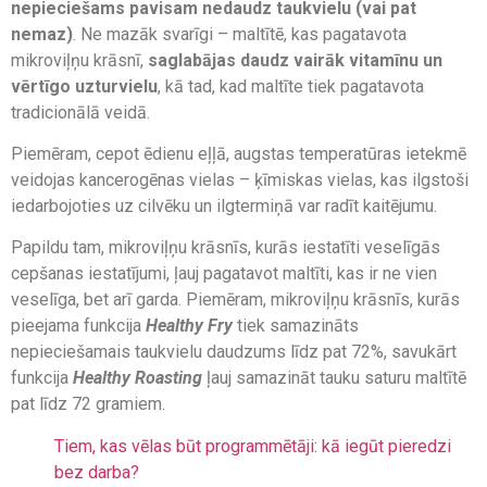
nepieciešams pavisam nedaudz taukvielu (vai pat
nemaz)
. Ne mazāk svarīgi – maltītē, kas pagatavota
mikroviļņu krāsnī,
saglabājas daudz vairāk vitamīnu un
vērtīgo uzturvielu
, kā tad, kad maltīte tiek pagatavota
tradicionālā veidā.
Piemēram, cepot ēdienu eļļā, augstas temperatūras ietekmē
veidojas kancerogēnas vielas – ķīmiskas vielas, kas ilgstoši
iedarbojoties uz cilvēku un ilgtermiņā var radīt kaitējumu.
Papildu tam, mikroviļņu krāsnīs, kurās iestatīti veselīgās
cepšanas iestatījumi, ļauj pagatavot maltīti, kas ir ne vien
veselīga, bet arī garda. Piemēram, mikroviļņu krāsnīs, kurās
pieejama funkcija
Healthy Fry
tiek samazināts
nepieciešamais taukvielu daudzums līdz pat 72%, savukārt
funkcija
Healthy Roasting
ļauj samazināt tauku saturu maltītē
pat līdz 72 gramiem.
Tiem, kas vēlas būt programmētāji: kā iegūt pieredzi
bez darba?