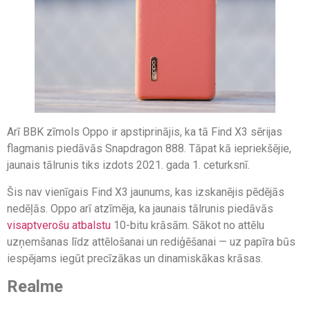
Arī BBK zīmols Oppo ir apstiprinājis, ka tā Find X3 sērijas
flagmanis piedāvās Snapdragon 888. Tāpat kā iepriekšējie,
jaunais tālrunis tiks izdots 2021. gada 1. ceturksnī.
Šis nav vienīgais Find X3 jaunums, kas izskanējis pēdējās
nedēļās. Oppo arī atzīmēja, ka jaunais tālrunis piedāvās
visaptverošu atbalstu
10-bitu krāsām. Sākot no attēlu
uzņemšanas līdz attēlošanai un rediģēšanai — uz papīra būs
iespējams iegūt precīzākas un dinamiskākas krāsas.
Realme