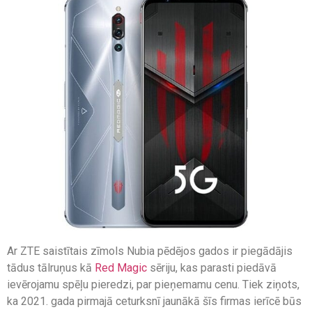
Ar ZTE saistītais zīmols Nubia pēdējos gados ir piegādājis
tādus tālruņus kā
Red Magic
sēriju, kas parasti piedāvā
ievērojamu spēļu pieredzi, par pieņemamu cenu. Tiek ziņots,
ka 2021. gada pirmajā ceturksnī jaunākā šīs firmas ierīcē būs