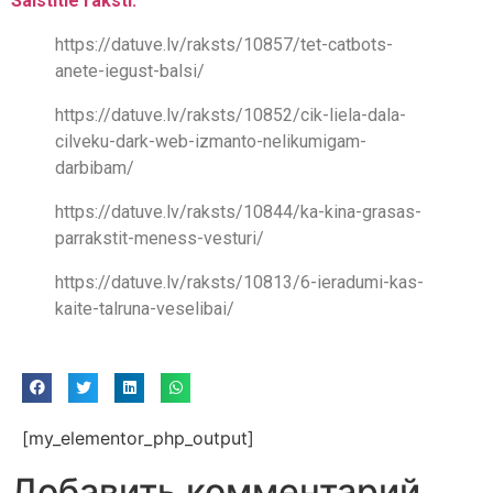
Saistītie raksti:
https://datuve.lv/raksts/10857/tet-catbots-
anete-iegust-balsi/
https://datuve.lv/raksts/10852/cik-liela-dala-
cilveku-dark-web-izmanto-nelikumigam-
darbibam/
https://datuve.lv/raksts/10844/ka-kina-grasas-
parrakstit-meness-vesturi/
https://datuve.lv/raksts/10813/6-ieradumi-kas-
kaite-talruna-veselibai/
[my_elementor_php_output]
Добавить комментарий