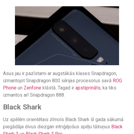
Asus jau ir pazīstami ar augstākās klases Snapdragon,
izmantojot Snapdragon 800 sērijas procesorus savā
ROG
Phone
un
Zenfone
klāstā. Tagad ir
apstiprināts
, ka tiks
izmantos arī Snapdragon 888.
Black Shark
Uz spēlēm orientētais zīmols Black Shark šī gada sākumā
piegādāja divus diezgan intriģējošus spēļu tālruņus
Black
Shark 3
un
Black Shark 3 Pro
.