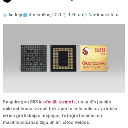
Andrejs
4 декабря, 2020
1:30 пп
Nav komentāru
Snapdragon 888 ir
oficiāli izziņots
, un ar šīs jaunās
mikroshēmas izveidi tiek sperts liels solis uz priekšu
ierīču grafiskajās iespējās, fotografēšanas un
mašīnmācīšanās ziņā un arī citos veidos.