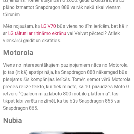
izņēmums. Tomēr atšķirībā no 2020. gada izklausās, ka LG
plāno izmantot Snapdragon 888 vairāk nekā tikai vienam
tālrunim.
Mēs nojaušam, ka
LG V70
būs viena no šīm ierīcēm, bet kā ir
ar
LG tālruni ar ritināmo ekrānu
vai Velvet pēcteci? Atliek
vienkārši gaidīt un skatīties.
Motorola
Viens no interesantākajiem paziņojumiem nāca no Motorola,
jo tas (it kā) apstiprināja, ka Snapdragon 888 nākamgad būs
pieejams šīs kompānijas ierīcēs. Tomēr, ņemot vērā Motorola
preses relīzē teikto, kur tiek minēts, ka 10. paaudzes Moto G
ietvers “Qualcomm uzlaboto 800 mobilo platformu”, tas
tikpat labi varētu nozīmēt, ka tie būs Snapdragon 855 vai
Snapdragon 865.
Nubia