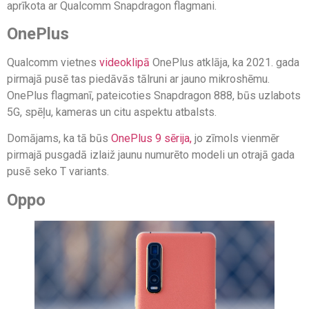
aprīkota ar Qualcomm Snapdragon flagmani.
OnePlus
Qualcomm vietnes
videoklipā
OnePlus atklāja, ka 2021. gada
pirmajā pusē tas piedāvās tālruni ar jauno mikroshēmu.
OnePlus flagmanī, pateicoties Snapdragon 888, būs uzlabots
5G, spēļu, kameras un citu aspektu atbalsts.
Domājams, ka tā būs
OnePlus 9 sērija,
jo zīmols vienmēr
pirmajā pusgadā izlaiž jaunu numurēto modeli un otrajā gada
pusē seko T variants.
Oppo