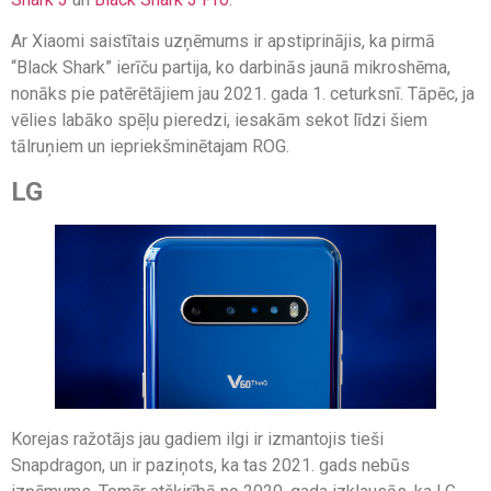
Ar Xiaomi saistītais uzņēmums ir apstiprinājis, ka pirmā
“Black Shark” ierīču partija, ko darbinās jaunā mikroshēma,
nonāks pie patērētājiem jau 2021. gada 1. ceturksnī. Tāpēc, ja
vēlies labāko spēļu pieredzi, iesakām sekot līdzi šiem
tālruņiem un iepriekšminētajam ROG.
LG
Korejas ražotājs jau gadiem ilgi ir izmantojis tieši
Snapdragon, un ir paziņots, ka tas 2021. gads nebūs