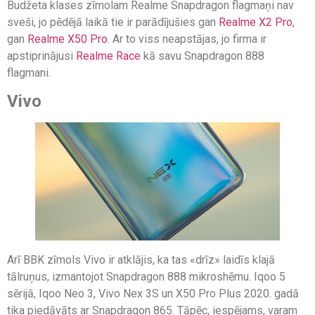
Budžeta klases zīmolam Realme Snapdragon flagmaņi nav
sveši, jo pēdējā laikā tie ir parādījušies gan
Realme X2 Pro
,
gan
Realme X50 Pro
. Ar to viss neapstājas, jo firma ir
apstiprinājusi
Realme Race
kā savu Snapdragon 888
flagmani.
Vivo
Arī BBK zīmols Vivo ir atklājis, ka tas «drīz» laidīs klajā
tālruņus, izmantojot Snapdragon 888 mikroshēmu. Iqoo 5
sērijā, Iqoo Neo 3, Vivo Nex 3S un X50 Pro Plus 2020. gadā
tika piedāvāts ar Snapdragon 865. Tāpēc, iespējams, varam