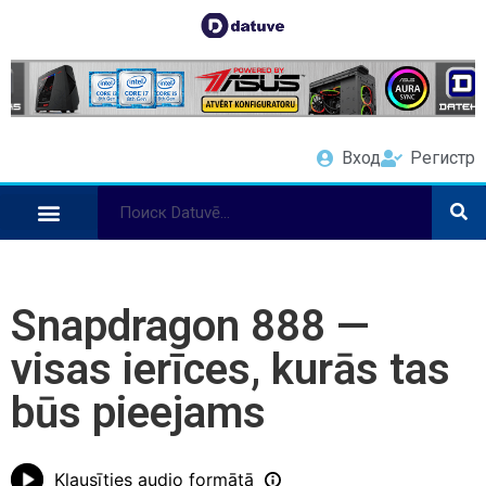
Вход
Регистр
Snapdragon 888 —
visas ierīces, kurās tas
būs pieejams
Klausīties audio formātā