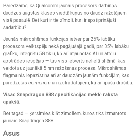
Paredzams, ka Qualcomm jaunais procesors darbinās
daudzus augstas klases viedtālruņus no daudz ražotājiem
visā pasaulē. Bet kuri ir tie zīmoli, kuri ir apstiprinājuši
sadarbību?
Jaunās mikroshēmas funkcijas ietver par 25% labāku
procesora veiktspēju nekā pagājušajā gadā, par 35% labāku
grafiku, integrētu 5G tīklu, kā arī atjaunotas AI un attēlu
apstrādes iespējas — tas viss ietverts nelielā shēmā, kas
veidota uz jaunākā 5 nm ražošanas procesa. Mikroshēmas
flagmainis iepazīstina arī ar daudzām jaunām funkcijām, kas
paredzētas
geimeriem
un izstrādātājiem, kā arī īpašu drošību.
Visas Snapdragon 888 specifikācijas meklē raksta
apakšā.
Bet tagad — ķersimies klāt zīmoliem, kuros tiks izmantots
jaunais Snapdragon 888.
Asus