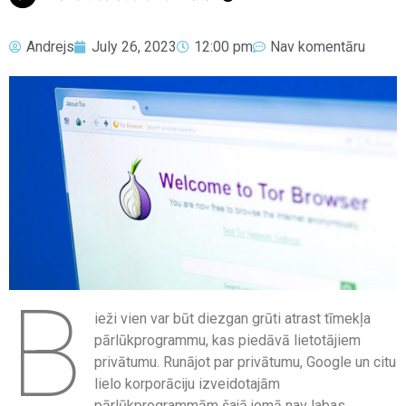
Andrejs
July 26, 2023
12:00 pm
Nav komentāru
B
ieži vien var būt diezgan grūti atrast tīmekļa
pārlūkprogrammu, kas piedāvā lietotājiem
privātumu. Runājot par privātumu, Google un citu
lielo korporāciju izveidotajām
pārlūkprogrammām šajā jomā nav labas