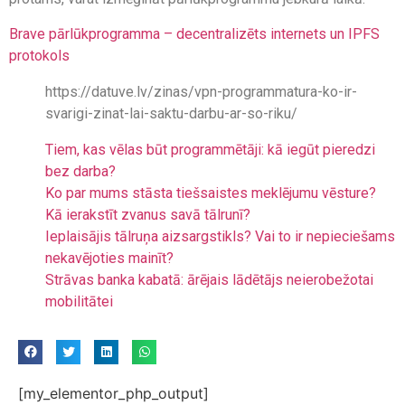
Brave pārlūkprogramma – decentralizēts internets un IPFS
protokols
https://datuve.lv/zinas/vpn-programmatura-ko-ir-
svarigi-zinat-lai-saktu-darbu-ar-so-riku/
Tiem, kas vēlas būt programmētāji: kā iegūt pieredzi
bez darba?
Ko par mums stāsta tiešsaistes meklējumu vēsture?
Kā ierakstīt zvanus savā tālrunī?
Ieplaisājis tālruņa aizsargstikls? Vai to ir nepieciešams
nekavējoties mainīt?
Strāvas banka kabatā: ārējais lādētājs neierobežotai
mobilitātei
[my_elementor_php_output]