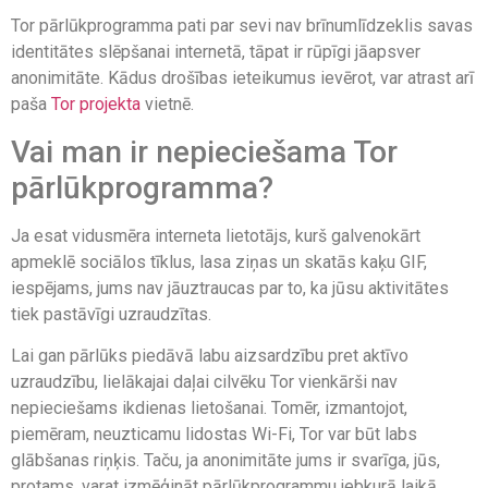
Tor pārlūkprogramma pati par sevi nav brīnumlīdzeklis savas
identitātes slēpšanai internetā, tāpat ir rūpīgi jāapsver
anonimitāte. Kādus drošības ieteikumus ievērot, var atrast arī
paša
Tor projekta
vietnē.
Vai man ir nepieciešama Tor
pārlūkprogramma?
Ja esat vidusmēra interneta lietotājs, kurš galvenokārt
apmeklē sociālos tīklus, lasa ziņas un skatās kaķu GIF,
iespējams, jums nav jāuztraucas par to, ka jūsu aktivitātes
tiek pastāvīgi uzraudzītas.
Lai gan pārlūks piedāvā labu aizsardzību pret aktīvo
uzraudzību, lielākajai daļai cilvēku Tor vienkārši nav
nepieciešams ikdienas lietošanai. Tomēr, izmantojot,
piemēram, neuzticamu lidostas Wi-Fi, Tor var būt labs
glābšanas riņķis. Taču, ja anonimitāte jums ir svarīga, jūs,
protams, varat izmēģināt pārlūkprogrammu jebkurā laikā.