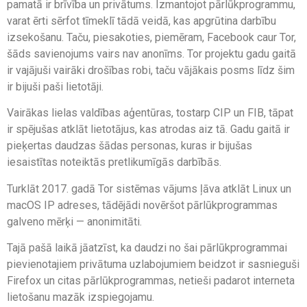
pamatā ir brīvība un privātums. Izmantojot pārlūkprogrammu,
varat ērti sērfot tīmeklī tādā veidā, kas apgrūtina darbību
izsekošanu. Taču, piesakoties, piemēram, Facebook caur Tor,
šāds savienojums vairs nav anonīms. Tor projektu gadu gaitā
ir vajājuši vairāki drošības robi, taču vājākais posms līdz šim
ir bijuši paši lietotāji.
Vairākas lielas valdības aģentūras, tostarp CIP un FIB, tāpat
ir spējušas atklāt lietotājus, kas atrodas aiz tā. Gadu gaitā ir
pieķertas daudzas šādas personas, kuras ir bijušas
iesaistītas noteiktās pretlikumīgās darbībās.
Turklāt 2017. gadā Tor sistēmas vājums ļāva atklāt Linux un
macOS IP adreses, tādējādi novēršot pārlūkprogrammas
galveno mērķi — anonimitāti.
Tajā pašā laikā jāatzīst, ka daudzi no šai pārlūkprogrammai
pievienotajiem privātuma uzlabojumiem beidzot ir sasnieguši
Firefox un citas pārlūkprogrammas, netieši padarot interneta
lietošanu mazāk izspiegojamu.