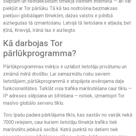
slēptām un neindeksētām tīmekļa vietnēm internetā — arī var
piekļūt ar Tor pārlūku. Tā kā tas nodrošina bezmaksas
piekļuvi globālajam tīmeklim, dažas valstis ir pilnībā
aizliegušas tā izmantošanu. Latvijā tā lietošana ir atļauta, bet
Ķīnā, Krievijā, Irānā tas ir aizliegts.
Kā darbojas Tor
pārlūkprogramma?
Pārlūkprogrammas mērķis ir uzlabot lietotāju privātumu un
zināmā mērā drošību. Lai samazinātu risku saviem
lietotājiem, pārlūkprogrammā ir atspējota ievērojama daļa
funkcionalitātes. Turklāt visa trafika maršrutēšana caur tīklu —
IP adreses slēpšana un šifrēšana — notiek, izmantojot Tor
masīvo globālo serveru tīklu.
Toru
īpašu padara pārklājuma tīkls, kas sastāv no vairāk nekā
7000 relejiem, caur kuriem lietotāju tīmekļa trafiks tiek
maršrutēts jebkurā secībā. Katrā punktā no datiem tiek