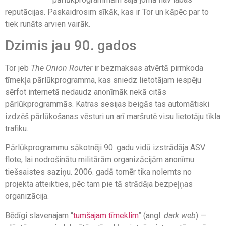
reputācijas. Paskaidrosim sīkāk, kas ir Tor un kāpēc par to
tiek runāts arvien vairāk.
Dzimis jau 90. gados
Tor jeb
The Onion Router
ir bezmaksas atvērtā pirmkoda
tīmekļa pārlūkprogramma, kas sniedz lietotājam iespēju
sērfot internetā nedaudz anonīmāk nekā citās
pārlūkprogrammās. Katras sesijas beigās tas automātiski
izdzēš pārlūkošanas vēsturi un arī maršrutē visu lietotāju tīkla
trafiku.
Pārlūkprogrammu sākotnēji 90. gadu vidū izstrādāja ASV
flote, lai nodrošinātu militārām organizācijām anonīmu
tiešsaistes saziņu. 2006. gadā tomēr tika nolemts no
projekta atteikties, pēc tam pie tā strādāja bezpeļņas
organizācija.
Bēdīgi slavenajam “
tumšajam tīmeklim
” (angl.
dark web
) —