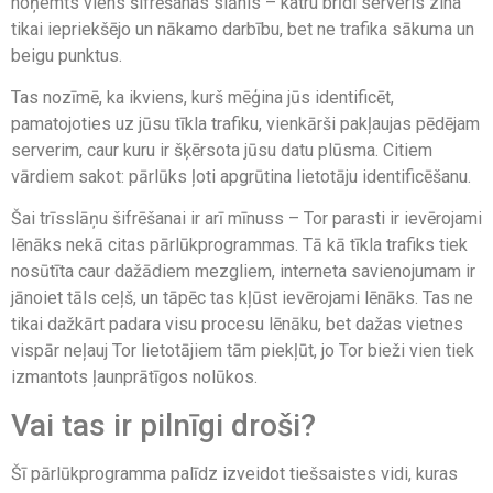
noņemts viens šifrēšanas slānis – katru brīdi serveris zina
tikai iepriekšējo un nākamo darbību, bet ne trafika sākuma un
beigu punktus.
Tas nozīmē, ka ikviens, kurš mēģina jūs identificēt,
pamatojoties uz jūsu tīkla trafiku, vienkārši pakļaujas pēdējam
serverim, caur kuru ir šķērsota jūsu datu plūsma. Citiem
vārdiem sakot: pārlūks ļoti apgrūtina lietotāju identificēšanu.
Šai trīsslāņu šifrēšanai ir arī mīnuss – Tor parasti ir ievērojami
lēnāks nekā citas pārlūkprogrammas. Tā kā tīkla trafiks tiek
nosūtīta caur dažādiem mezgliem, interneta savienojumam ir
jānoiet tāls ceļš, un tāpēc tas kļūst ievērojami lēnāks. Tas ne
tikai dažkārt padara visu procesu lēnāku, bet dažas vietnes
vispār neļauj Tor lietotājiem tām piekļūt, jo Tor bieži vien tiek
izmantots ļaunprātīgos nolūkos.
Vai tas ir pilnīgi droši?
Šī pārlūkprogramma palīdz izveidot tiešsaistes vidi, kuras