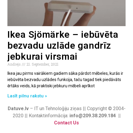
Ikea Sjömärke – iebūvēta
bezvadu uzlāde gandrīz
jebkurai virsmai
Andrejs
21. September, 2021
Ikea jau pirms vairākiem gadiem sāka pārdot mēbeles, kurās ir
iebūvēta bezvadu uzlādes funkcija, taču tagad tiek piedāvāts
ērtāks veids, kā praktiski jebkuru mēbeli aprīkot
Lasīt pilnu rakstu »
Datuve.lv
– IT un Tehnoloģiju ziņas || Copyright © 2004-
2020 || Kontaktinformācija:
info@209.38.209.184 ||
Contact Us