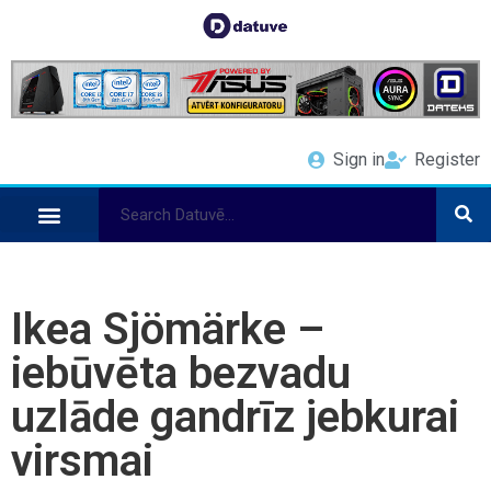
Sign in
Register
Ikea Sjömärke –
iebūvēta bezvadu
uzlāde gandrīz jebkurai
virsmai