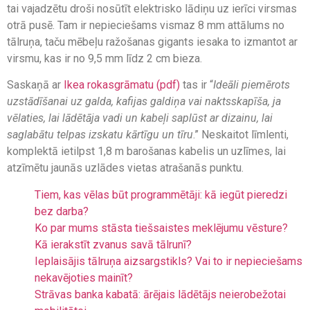
tai vajadzētu droši nosūtīt elektrisko lādiņu uz ierīci virsmas
otrā pusē. Tam ir nepieciešams vismaz 8 mm attālums no
tālruņa, taču mēbeļu ražošanas gigants iesaka to izmantot ar
virsmu, kas ir no 9,5 mm līdz 2 cm bieza.
Saskaņā ar
Ikea rokasgrāmatu (pdf)
tas ir “
Ideāli piemērots
uzstādīšanai uz galda, kafijas galdiņa vai naktsskapīša, ja
vēlaties, lai lādētāja vadi un kabeļi saplūst ar dizainu, lai
saglabātu telpas izskatu kārtīgu un tīru
.” Neskaitot līmlenti,
komplektā ietilpst 1,8 m barošanas kabelis un uzlīmes, lai
atzīmētu jaunās uzlādes vietas atrašanās punktu.
Tiem, kas vēlas būt programmētāji: kā iegūt pieredzi
bez darba?
Ko par mums stāsta tiešsaistes meklējumu vēsture?
Kā ierakstīt zvanus savā tālrunī?
Ieplaisājis tālruņa aizsargstikls? Vai to ir nepieciešams
nekavējoties mainīt?
Strāvas banka kabatā: ārējais lādētājs neierobežotai