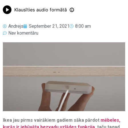
Klausīties audio formātā
Andrejs
September 21, 2021
8:00 am
Nav komentāru
Ikea jau pirms vairākiem gadiem sāka pārdot
mēbeles,
kurās ir iebūvēta bezvadu uzlādes funkcija
, taču tagad