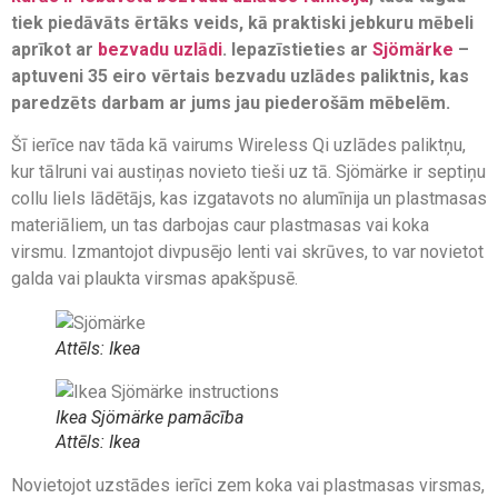
tiek piedāvāts ērtāks veids, kā praktiski jebkuru mēbeli
aprīkot ar
bezvadu uzlādi
. Iepazīstieties ar
Sjömärke
–
aptuveni 35 eiro vērtais bezvadu uzlādes paliktnis, kas
paredzēts darbam ar jums jau piederošām mēbelēm.
Šī ierīce nav tāda kā vairums Wireless Qi uzlādes paliktņu,
kur tālruni vai austiņas novieto tieši uz tā. Sjömärke ir septiņu
collu liels lādētājs, kas izgatavots no alumīnija un plastmasas
materiāliem, un tas darbojas caur plastmasas vai koka
virsmu. Izmantojot divpusējo lenti vai skrūves, to var novietot
galda vai plaukta virsmas apakšpusē.
Attēls: Ikea
Ikea Sjömärke pamācība
Attēls: Ikea
Novietojot uzstādes ierīci zem koka vai plastmasas virsmas,