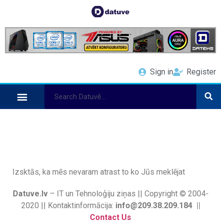
Sign in
Register
Izsktās, ka mēs nevaram atrast to ko Jūs meklējat
Datuve.lv
– IT un Tehnoloģiju ziņas || Copyright © 2004-
2020 || Kontaktinformācija:
info@209.38.209.184 ||
Contact Us