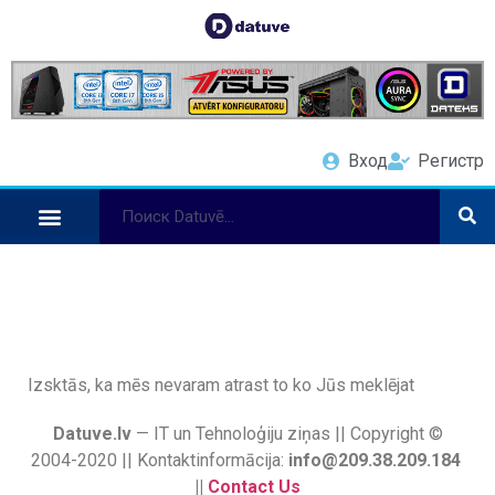
Вход
Регистр
Izsktās, ka mēs nevaram atrast to ko Jūs meklējat
Datuve.lv
— IT un Tehnoloģiju ziņas || Copyright ©
2004-2020 || Kontaktinformācija:
info@209.38.209.184
||
Contact Us