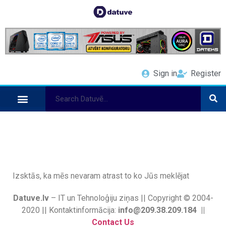
Sign in
Register
Izsktās, ka mēs nevaram atrast to ko Jūs meklējat
Datuve.lv
– IT un Tehnoloģiju ziņas || Copyright © 2004-
2020 || Kontaktinformācija:
info@209.38.209.184 ||
Contact Us