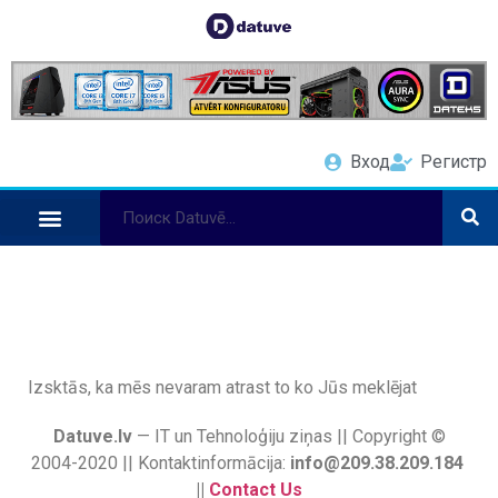
Вход
Регистр
Izsktās, ka mēs nevaram atrast to ko Jūs meklējat
Datuve.lv
— IT un Tehnoloģiju ziņas || Copyright ©
2004-2020 || Kontaktinformācija:
info@209.38.209.184
||
Contact Us