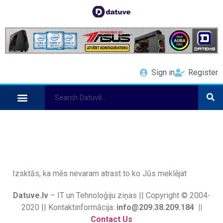
Sign in
Register
Izsktās, ka mēs nevaram atrast to ko Jūs meklējat
Datuve.lv
– IT un Tehnoloģiju ziņas || Copyright © 2004-
2020 || Kontaktinformācija:
info@209.38.209.184 ||
Contact Us