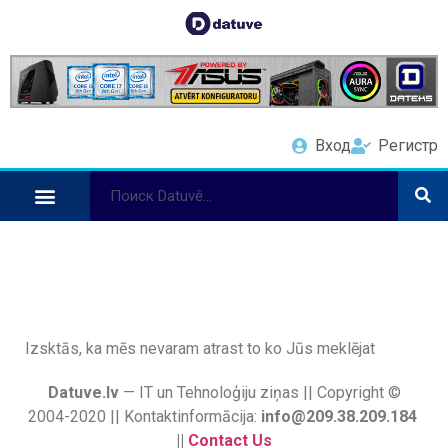
Вход
Регистр
Izsktās, ka mēs nevaram atrast to ko Jūs meklējat
Datuve.lv
— IT un Tehnoloģiju ziņas || Copyright ©
2004-2020 || Kontaktinformācija:
info@209.38.209.184
||
Contact Us