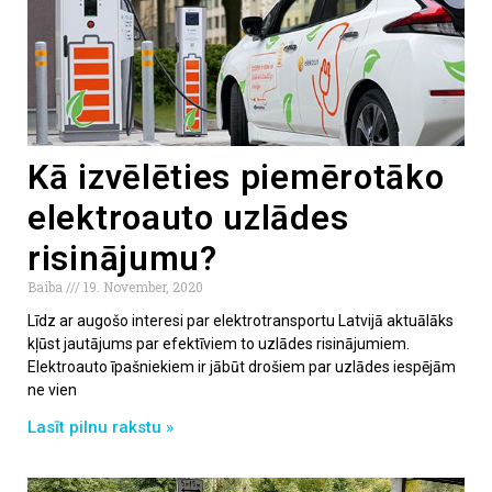
Kā izvēlēties piemērotāko
elektroauto uzlādes
risinājumu?
Baiba
19. November, 2020
Līdz ar augošo interesi par elektrotransportu Latvijā aktuālāks
kļūst jautājums par efektīviem to uzlādes risinājumiem.
Elektroauto īpašniekiem ir jābūt drošiem par uzlādes iespējām
ne vien
Lasīt pilnu rakstu »