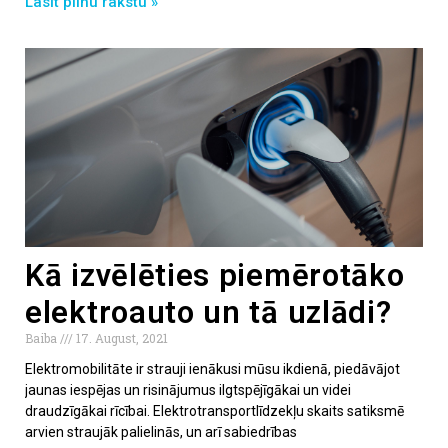
Lasīt pilnu rakstu »
Kā izvēlēties piemērotāko
elektroauto un tā uzlādi?
Baiba
17. August, 2021
Elektromobilitāte ir strauji ienākusi mūsu ikdienā, piedāvājot
jaunas iespējas un risinājumus ilgtspējīgākai un videi
draudzīgākai rīcībai. Elektrotransportlīdzekļu skaits satiksmē
arvien straujāk palielinās, un arī sabiedrības