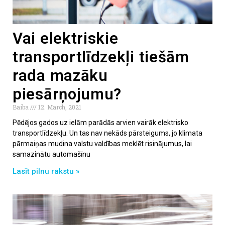
Vai elektriskie
transportlīdzekļi tiešām
rada mazāku
piesārņojumu?
Baiba
12. March, 2021
Pēdējos gados uz ielām parādās arvien vairāk elektrisko
transportlīdzekļu. Un tas nav nekāds pārsteigums, jo klimata
pārmaiņas mudina valstu valdības meklēt risinājumus, lai
samazinātu automašīnu
Lasīt pilnu rakstu »