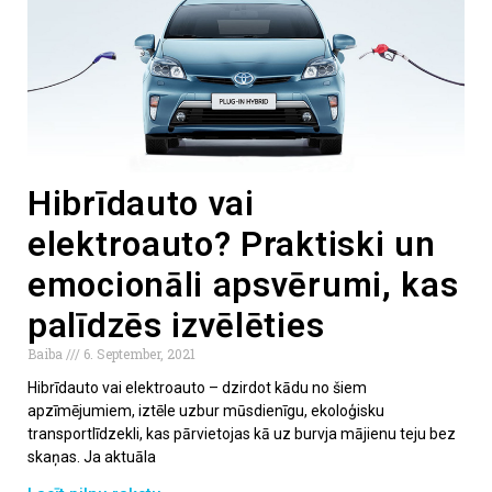
Hibrīdauto vai
elektroauto? Praktiski un
emocionāli apsvērumi, kas
palīdzēs izvēlēties
Baiba
6. September, 2021
Hibrīdauto vai elektroauto – dzirdot kādu no šiem
apzīmējumiem, iztēle uzbur mūsdienīgu, ekoloģisku
transportlīdzekli, kas pārvietojas kā uz burvja mājienu teju bez
skaņas. Ja aktuāla