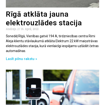
Rīgā atklāta jauna
elektrouzlādes stacija
Andrejs
16. April, 2021
Šonedēļ Rīgā, Vienības gatvē 194 A, tirdzniecības centra Rimi
Aleja klientu stāvlaukumā atklāta Elektrum 22 kW maiņstrāvas
elektrouzlādes stacija, kurā vienlaicīgi iespējams uzlādēt četras
automašīnas.
Lasīt pilnu rakstu »