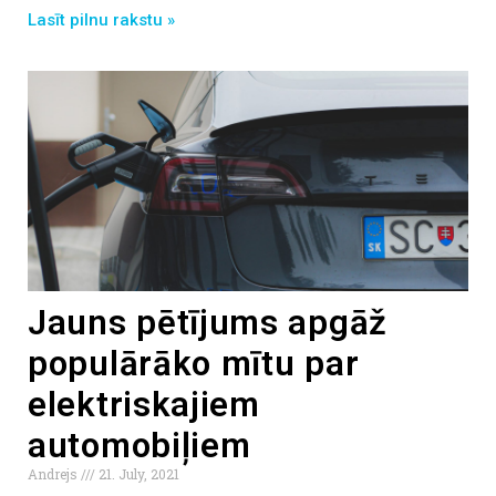
Lasīt pilnu rakstu »
Jauns pētījums apgāž
populārāko mītu par
elektriskajiem
automobiļiem
Andrejs
21. July, 2021