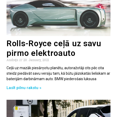
Rolls-Royce ceļā uz savu
pirmo elektroauto
Andrejs
20. January, 2021
Ceļā uz mazāk piesārņotu planētu, autoražotāji cits pēc cita
steidz piedāvāt savu versiju tam, kā būtu jāizskatās lieliskam ar
baterijām darbināmam auto. BMW piederošais luksusa
Lasīt pilnu rakstu »