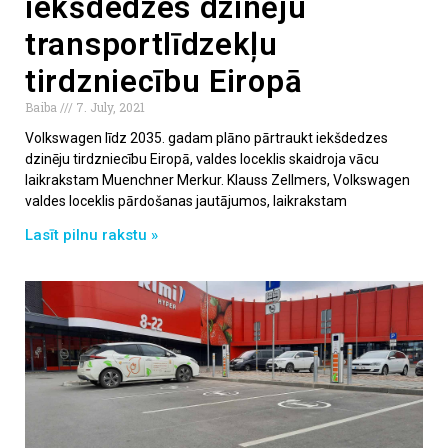
iekšdedzes dzinēju
transportlīdzekļu
tirdzniecību Eiropā
Baiba
7. July, 2021
Volkswagen līdz 2035. gadam plāno pārtraukt iekšdedzes
dzinēju tirdzniecību Eiropā, valdes loceklis skaidroja vācu
laikrakstam Muenchner Merkur. Klauss Zellmers, Volkswagen
valdes loceklis pārdošanas jautājumos, laikrakstam
Lasīt pilnu rakstu »