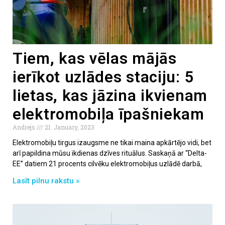
Tiem, kas vēlas mājās
ierīkot uzlādes staciju: 5
lietas, kas jāzina ikvienam
elektromobiļa īpašniekam
Andrejs
21. January, 2023
Elektromobiļu tirgus izaugsme ne tikai maina apkārtējo vidi, bet
arī papildina mūsu ikdienas dzīves rituālus. Saskaņā ar “Delta-
EE” datiem 21 procents cilvēku elektromobiļus uzlādē darbā,
Lasīt pilnu rakstu »