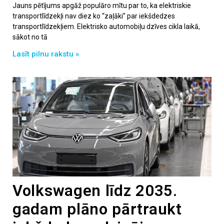
Jauns pētījums apgāž populāro mītu par to, ka elektriskie
transportlīdzekļi nav diez ko “zaļāki” par iekšdedzes
transportlīdzekļiem. Elektrisko automobiļu dzīves cikla laikā,
sākot no tā
Lasīt pilnu rakstu »
Volkswagen līdz 2035.
gadam plāno pārtraukt