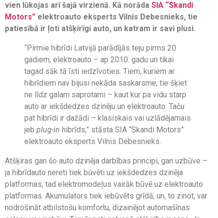
vien lūkojas arī šajā virzienā. Kā norāda
SIA “Skandi
Motors”
elektroauto eksperts Vilnis Debesnieks, tie
patiesībā ir ļoti atšķirīgi auto, un katram ir savi plusi.
“Pirmie hibrīdi Latvijā parādījās teju pirms 20
gadiem, elektroauto – ap 2010. gadu un tikai
tagad sāk tā īsti iedzīvoties. Tiem, kuriem ar
hibrīdiem nav bijusi nekāda saskarsme, tie šķiet
ne līdz galam saprotami – kaut kur pa vidu starp
auto ar iekšdedzes dzinēju un elektroauto. Taču
pat hibrīdi ir dažādi – klasiskais vai uzlādējamais
jeb
plug-in
hibrīds,” stāsta SIA “Skandi Motors”
elektroauto eksperts Vilnis Debesnieks.
Atšķiras gan šo auto dzinēja darbības principi, gan uzbūve –
ja hibrīdauto nereti tiek būvēti uz iekšdedzes dzinēja
platformas, tad elektromodeļus vairāk būvē uz elektroauto
platformas. Akumulators tiek iebūvēts grīdā, un, to zinot, var
nodrošināt atbilstošu komfortu, dizainējot automašīnas