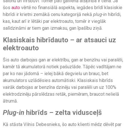
salonu un virsbūvi. Tomēr pati galvenā atšķirība ir cena. Ja
šos
auto
vērtē no finansiālā aspekta, iegādes brīdī klasiskie
hibrīdi ir krietni zemākā cenu kategorijā nekā
­plug-in
hibrīdi,
kas, kaut arī ir lētāki par elektroauto, tomēr ir vieglāk
salīdzināmi ar tiem gan izmaksu, gan īpašību ziņā.
Klasiskais hibrīdauto – ar atsauci uz
elektroauto
Šis auto darbojas gan ar elektrību, gan ar benzīnu vai paralēli,
kamēr tā akumulatorā notiek pašuzlāde. Tāpēc vadītājam ne
par ko nav jādomā – ielej bākā degvielu un brauc, bet
akumulators uzlādēsies automātiski. Klasiskais hibrīds
vairāk darbojas ar benzīna dzinēju vai paralēli un uz 100%
elektrodzinēju pārslēdzas retāk, piemēram, braucot nelielā
ātrumā.
Plug-in
hibrīds – zelta vidusceļš
Kā stāsta Vilnis Debesnieks, šo auto klienti mēdz dēvēt par