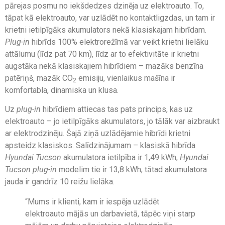
pārejas posmu no iekšdedzes dzinēja uz elektroauto. To,
tāpat kā elektroauto, var uzlādēt no kontaktligzdas, un tam ir
krietni ietilpīgāks akumulators nekā klasiskajam hibrīdam.
Plug-in
hibrīds 100% elektrorežīmā var veikt krietni lielāku
attālumu (līdz pat 70 km), līdz ar to efektivitāte ir krietni
augstāka nekā klasiskajiem hibrīdiem – mazāks benzīna
patēriņš, mazāk CO
emisiju, vienlaikus mašīna ir
2
komfortabla, dinamiska un klusa.
Uz
plug-in
hibrīdiem attiecas tas pats princips, kas uz
elektroauto – jo ietilpīgāks akumulators, jo tālāk var aizbraukt
ar elektrodzinēju. Šajā ziņā uzlādējamie hibrīdi krietni
apsteidz klasiskos. Salīdzinājumam – klasiskā hibrīda
Hyundai Tucson
akumulatora ietilpība ir 1,49 kWh,
Hyundai
Tucson
plug-in
modelim tie ir 13,8 kWh, tātad akumulatora
jauda ir gandrīz 10 reižu lielāka.
“Mums ir klienti, kam ir iespēja uzlādēt
elektroauto mājās un darbavietā, tāpēc viņi starp