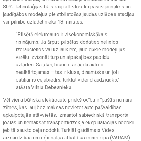
80%. Tehnoloģijas tik strauji attīstās, ka pašus jaunākos un
jaudīgākos modeļus pie atbilstošas jaudas uzlādes stacijas
var pilnībā uzlādēt nieka 18 minūtēs.
“Pilsētā elektroauto ir visekonomiskākais
risinājums. Ja ārpus pilsētas dodaties nelielos
izbraucienos vai uz laukiem, jaudīgākie modeļi jūs
varētu izvizināt turp un atpakaļ bez papildu
uzlādes. Sajūtas, braucot ar šādu auto, ir
neatkārtojamas – tas ir kluss, dinamisks un ļoti
patīkams ceļabiedrs, turklāt videi draudzīgāks,”
stāsta Vilnis Debesnieks.
Vēl viena būtiska elektroauto priekšrocība ir īpašās numura
zīmes, kas ļauj bez maksas novietot auto pašvaldības
apkalpotajās stāvvietās, izmantot sabiedriskā transporta
joslas un nemaksāt transportlīdzekļa ekspluatācijas nodokli
jeb tā saukto ceļa nodokli. Turklāt gaidāmais Vides
aizsardzības un reģionālās attīstības ministrijas (VARAM)