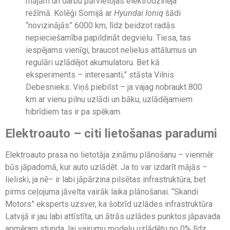
mājām un darbu pārvietojas elektrodzinēja
režīmā. Kolēģi Somijā ar
Hyundai Ioniq
šādi
“novizinājās” 6000 km, līdz beidzot radās
nepieciešamība papildināt degvielu. Tiesa, tas
iespējams vienīgi, braucot nelielus attālumus un
regulāri uzlādējot akumulatoru. Bet kā
eksperiments – interesanti,” stāsta Vilnis
Debesnieks. Viņš piebilst – ja vajag nobraukt 800
km ar vienu pilnu uzlādi un bāku, uzlādējamiem
hibrīdiem tas ir pa spēkam.
Elektroauto – citi lietošanas paradumi
Elektroauto prasa no lietotāja zināmu plānošanu – vienmēr
būs jāpadomā, kur auto uzlādēt. Ja to var izdarīt mājās –
lieliski, ja nē– ir labi jāpārzina pilsētas infrastruktūra, bet
pirms ceļojuma jāvelta vairāk laika plānošanai. “Skandi
Motors” eksperts uzsver, ka šobrīd uzlādes infrastruktūra
Latvijā ir jau labi attīstīta, un ātrās uzlādes punktos jāpavada
apmēram stunda, lai vairumu modeļu uzlādētu no 0% līdz