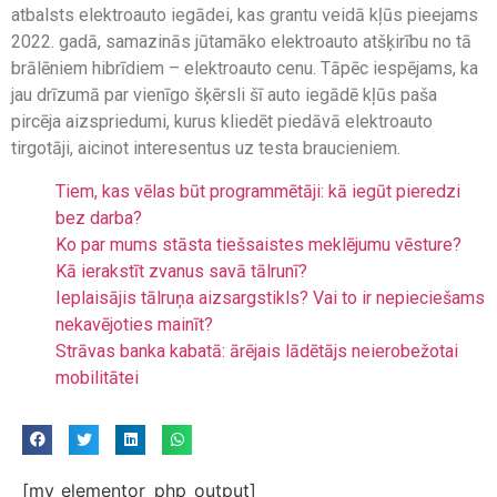
atbalsts elektroauto iegādei, kas grantu veidā kļūs pieejams
2022. gadā, samazinās jūtamāko elektroauto atšķirību no tā
brālēniem hibrīdiem – elektroauto cenu. Tāpēc iespējams, ka
jau drīzumā par vienīgo šķērsli šī auto iegādē kļūs paša
pircēja aizspriedumi, kurus kliedēt piedāvā elektroauto
tirgotāji, aicinot interesentus uz testa braucieniem.
Tiem, kas vēlas būt programmētāji: kā iegūt pieredzi
bez darba?
Ko par mums stāsta tiešsaistes meklējumu vēsture?
Kā ierakstīt zvanus savā tālrunī?
Ieplaisājis tālruņa aizsargstikls? Vai to ir nepieciešams
nekavējoties mainīt?
Strāvas banka kabatā: ārējais lādētājs neierobežotai
mobilitātei
[my_elementor_php_output]