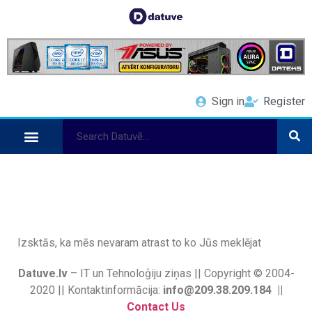
Sign in
Register
Izsktās, ka mēs nevaram atrast to ko Jūs meklējat
Datuve.lv
– IT un Tehnoloģiju ziņas || Copyright © 2004-
2020 || Kontaktinformācija:
info@209.38.209.184 ||
Contact Us