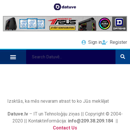
Sign in
Register
Izsktās, ka mēs nevaram atrast to ko Jūs meklējat
Datuve.lv
– IT un Tehnoloģiju ziņas || Copyright © 2004-
2020 || Kontaktinformācija:
info@209.38.209.184 ||
Contact Us