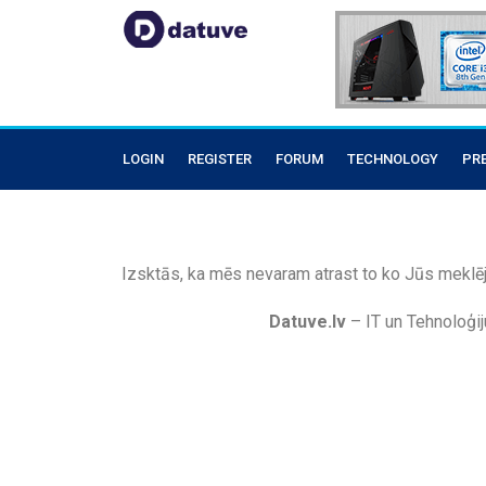
LOGIN
REGISTER
FORUM
TECHNOLOGY
PR
Izsktās, ka mēs nevaram atrast to ko Jūs meklēj
Datuve.lv
– IT un Tehnoloģij