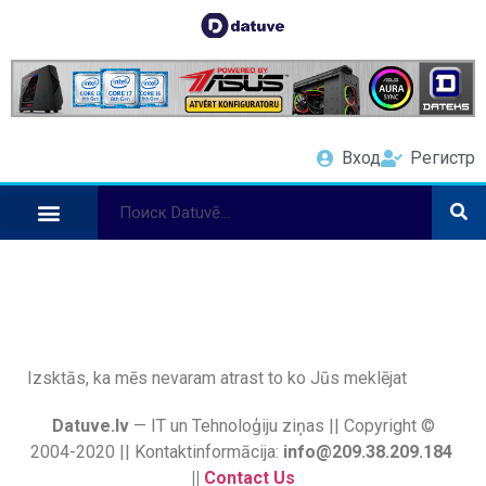
Вход
Регистр
Izsktās, ka mēs nevaram atrast to ko Jūs meklējat
Datuve.lv
— IT un Tehnoloģiju ziņas || Copyright ©
2004-2020 || Kontaktinformācija:
info@209.38.209.184
||
Contact Us