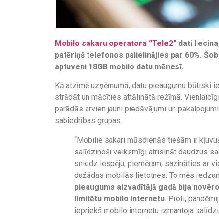
Mobilo sakaru operatora “Tele2”
dati liecin
patēriņš telefonos palielinājies par 60%. Šob
aptuveni 18GB mobilo datu mēnesī.
Kā atzīmē uzņēmumā, datu pieaugumu būtiski iet
strādāt un mācīties attālinātā režīmā. Vienlaicīg
parādās arvien jauni piedāvājumi un pakalpojumi,
sabiedrības grupas.
“Mobilie sakari mūsdienās tiešām ir kļuvuš
salīdzinoši veiksmīgi atrisināt daudzus sad
sniedz iespēju, piemēram, sazināties ar vid
dažādas mobilās lietotnes. To mēs redzam 
pieaugums aizvadītājā gadā bija novēroja
limitētu mobilo internetu
. Proti, pandēmi
iepriekš mobilo internetu izmantoja salīdzi