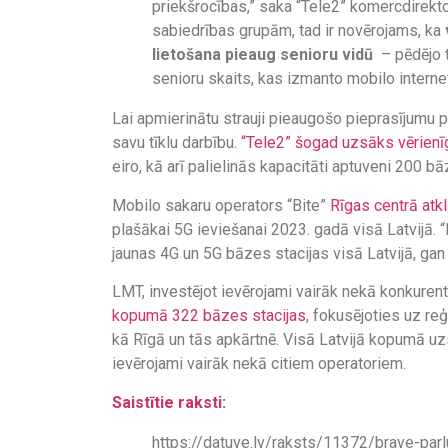
priekšrocības,” saka “Tele2” komercdirekt
sabiedrības grupām, tad ir novērojams, ka
lietošana pieaug senioru vidū
– pēdējo t
senioru skaits, kas izmanto mobilo interne
Lai apmierinātu strauji pieaugošo pieprasījumu 
savu tīklu darbību.
“Tele2” šogad uzsāks vērienī
eiro, kā arī palielinās kapacitāti aptuveni 200 
Mobilo sakaru operators “Bite”
Rīgas centrā atk
plašākai 5G ieviešanai 2023. gadā visā Latvijā. “Bi
jaunas 4G un 5G bāzes stacijas visā Latvijā, gan a
LMT, investējot ievērojami vairāk nekā konkurent
kopumā 322 bāzes stacijas
, fokusējoties uz reģ
kā Rīgā un tās apkārtnē. Visā Latvijā kopumā uz
ievērojami vairāk nekā citiem operatoriem.
Saistītie raksti:
https://datuve.lv/raksts/11372/brave-par