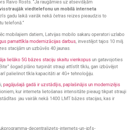
ors Raivo Rosts.
“Ja raugāmies uz atsevišķām
visstraujāk viedtelefonu un mobilā interneta
rīs gadu laikā vairāk nekā četras reizes pieaudzis to
tu telefonā.”
pēc mobilajiem datiem, Latvijas mobilo sakaru operatori uzlabo
gus pamattīkla modernizācijas darbus
, investējot tajos 10 milj.
bāzes stacijām un uzbūvēs 40 jaunas.
lāja lielāko 5G bāzes staciju skaitu vienkopus
un gatavojoties
te” šogad plāno turpināt strauji attīstīt tīklu, gan izbūvējot
rī palielinot tīkla kapacitāti ar 4G+ tehnoloģiju.
i,
pagājušajā gadā ir uzstādījis, paplašinājis un modernizējis
ioniem, kur interneta lietošanas intensitāte pieaug tikpat strauji
stādītas jau vairāk nekā 1400 LMT bāzes stacijas, kas ir
lukprogramma-decentralizets-internets-un-ipfs-