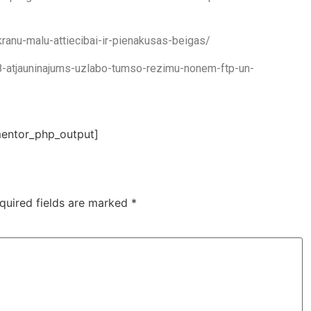
ranu-malu-attiecibai-ir-pienakusas-beigas/
8-atjauninajums-uzlabo-tumso-rezimu-nonem-ftp-un-
entor_php_output]
quired fields are marked
*