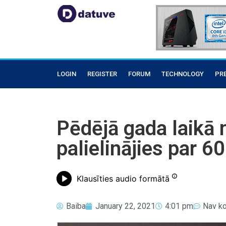
LOGIN
REGISTER
FORUM
TECHNOLOGY
PR
Pēdējā gada laikā 
palielinājies par 6
Klausīties audio formātā
Baiba
January 22, 2021
4:01 pm
Nav k