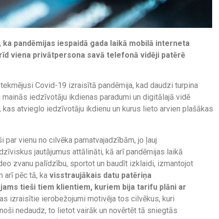
a, ka pandēmijas iespaidā gada laikā mobilā interneta
rīd viena privātpersona savā telefonā vidēji patērē
ekmējusi Covid-19 izraisītā pandēmija, kad daudzi turpina
i mainās iedzīvotāju ikdienas paradumi un digitālajā vidē
 kas atvieglo iedzīvotāju ikdienu un kurus lieto arvien plašākas
i par vienu no cilvēka pamatvajadzībām, jo ļauj
zīviskus jautājumus attālināti, kā arī pandēmijas laikā
eo zvanu palīdzību, sportot un baudīt izklaidi, izmantojot
arī pēc tā, ka
visstraujākais datu patēriņa
ms tieši tiem klientiem, kuriem bija tarifu plāni ar
jas izraisītie ierobežojumi motivēja tos cilvēkus, kuri
noši nedaudz, to lietot vairāk un novērtēt tā sniegtās