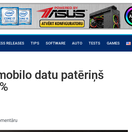
ESS RELEASES
TIPS
SOFTWARE
AUTO
TESTS
GAMES
mobilo datu patēriņš
0%
omentāru