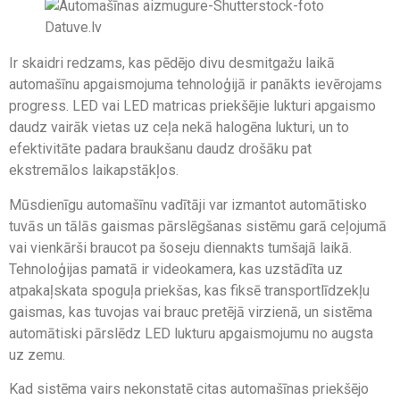
Ir skaidri redzams, kas pēdējo divu desmitgažu laikā
automašīnu apgaismojuma tehnoloģijā ir panākts ievērojams
progress. LED vai LED matricas priekšējie lukturi apgaismo
daudz vairāk vietas uz ceļa nekā halogēna lukturi, un to
efektivitāte padara braukšanu daudz drošāku pat
ekstremālos laikapstākļos.
Mūsdienīgu automašīnu vadītāji var izmantot automātisko
tuvās un tālās gaismas pārslēgšanas sistēmu garā ceļojumā
vai vienkārši braucot pa šoseju diennakts tumšajā laikā.
Tehnoloģijas pamatā ir videokamera, kas uzstādīta uz
atpakaļskata spoguļa priekšas, kas fiksē transportlīdzekļu
gaismas, kas tuvojas vai brauc pretējā virzienā, un sistēma
automātiski pārslēdz LED lukturu apgaismojumu no augsta
uz zemu.
Kad sistēma vairs nekonstatē citas automašīnas priekšējo