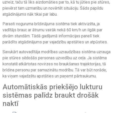
uzreiz, taču tā liks aizdomāties par to, kā tu jūties pie stūres,
pievērst tam uzmanību un novērtēt situāciju. Šāds papildu
atgādinājums nāk tikai par labu.
Parasti noguruma brīdinājuma sistēma tiek aktivizēta, ja
vadītājs brauc ar ātrumu vairāk nekā 60 km/h un ilgāk par
divām stundām. Tādā gadījumā informācijas panelī tiek
parādīts atgādinājums par vajadzību apstāties un atpūsties.
Savukārt autovadītāja modrības uzraudzības sistēma uzrauga
pie stūres sēdošās personas uzvedību uz ceļa. Ja sistēma
konstatē atkārtotas novirzes no braukšanas trajektorijas, tā
brīdina personu par samazinātu modrību. Tā var būt norāde,
ka viņam vajadzētu apstāties un paņemt pārtraukumu.
Automātiskās priekšējo lukturu
sistēmas palīdz braukt drošāk
naktī