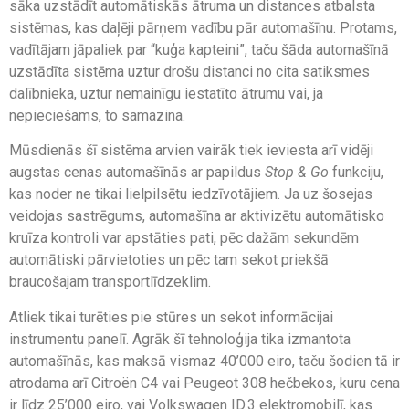
sāka uzstādīt automātiskās ātruma un distances atbalsta
sistēmas, kas daļēji pārņem vadību pār automašīnu. Protams,
vadītājam jāpaliek par “kuģa kapteini”, taču šāda automašīnā
uzstādīta sistēma uztur drošu distanci no cita satiksmes
dalībnieka, uztur nemainīgu iestatīto ātrumu vai, ja
nepieciešams, to samazina.
Mūsdienās šī sistēma arvien vairāk tiek ieviesta arī vidēji
augstas cenas automašīnās ar papildus
Stop & Go
funkciju,
kas noder ne tikai lielpilsētu iedzīvotājiem. Ja uz šosejas
veidojas sastrēgums, automašīna ar aktivizētu automātisko
kruīza kontroli var apstāties pati, pēc dažām sekundēm
automātiski pārvietoties un pēc tam sekot priekšā
braucošajam transportlīdzeklim.
Atliek tikai turēties pie stūres un sekot informācijai
instrumentu panelī. Agrāk šī tehnoloģija tika izmantota
automašīnās, kas maksā vismaz 40’000 eiro, taču šodien tā ir
atrodama arī Citroën C4 vai Peugeot 308 hečbekos, kuru cena
ir līdz 25’000 eiro, vai Volkswagen ID.3 elektromobilī, kas