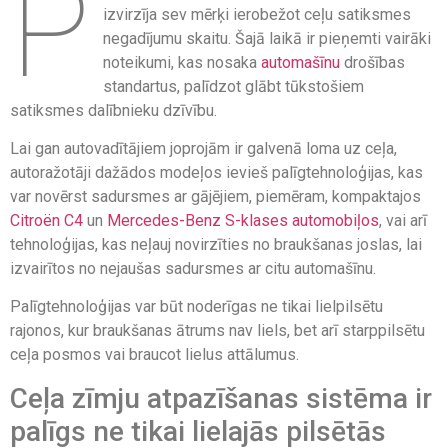
P
izvirzīja sev mērķi ierobežot ceļu satiksmes
negadījumu skaitu. Šajā laikā ir pieņemti vairāki
noteikumi, kas nosaka
automašīnu
drošības
standartus, palīdzot glābt tūkstošiem
satiksmes dalībnieku dzīvību.
Lai gan autovadītājiem joprojām ir galvenā loma uz ceļa,
autoražotāji dažādos modeļos ievieš palīgtehnoloģijas, kas
var novērst sadursmes ar gājējiem, piemēram, kompaktajos
Citroën C4
un
Mercedes-Benz S-klases automobiļos
, vai arī
tehnoloģijas, kas neļauj novirzīties no braukšanas joslas, lai
izvairītos no nejaušas sadursmes ar citu automašīnu.
Palīgtehnoloģijas var būt noderīgas ne tikai lielpilsētu
rajonos, kur braukšanas ātrums nav liels, bet arī starppilsētu
ceļa posmos vai braucot lielus attālumus.
Ceļa zīmju atpazīšanas sistēma ir
palīgs ne tikai lielajās pilsētās