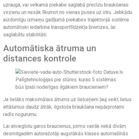
uzrauga, vai velkamā piekabe saglabā precīzu braukšanas
virzienu un nesāk līkumot no vienas puses uz otru. Jebkādu
aizdomīgu izmaiņu gadījumā piekabes trajektorijā sistēma
automātiski iedarbina transportlīdzekļa bremzes, lai
saglabātu stabilitāti.
Automātiska ātruma un
distances kontrole
Ja lielāks maksimālais ātrums uz lielceļiem ļauj veikt lielus
attālumus daudz ātrāk, ilgstoša braukšana nepārprotami
radīs nogurumu.
Lai atvieglotu garos braucienus, pirms vairāk nekā divām
desmitgadēm autoražotāji augstākās klases automašīnās