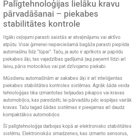
Palīgtehnoloģijas lielāku kravu
pārvadāšanai – piekabes
stabilitātes kontrole
Ilgāki ceļojumi parasti saistās ar atvaļinājumu vai aktīvo
atpūtu. Visai ģimenei nepieciešamā bagāža parasti piepilda
automašīnu līdz “lūpai”. Taču, ja auto ir aprīkots ar papildu
piekabes āķi, tas vajadzības gadījumā ļauj paņemt līdzi arī
laivu, pāris motociklus vai pat dzīvojamo piekabi.
Mūsdienu automašīnām ar sakabes āķi ir arī inteliģentas
piekabes stabilitātes kontroles sistēmas. Agrāk šāda veida
tehnoloģijas tika izmantotas lieljaudas pikapos vai kravas
automobiļos, kas paredzēti, lai pārvadātu pēc iespējas vairāk
kravas. Taču tagad šādas sistēmas ir pieejamas arī daudz
kompaktākos automobiļos.
Šī palīgtehnoloģija darbojas kopā ar elektronisko stabilitātes
sistēmu. Elektroniskās smadzenes, kas izmanto sensorus,