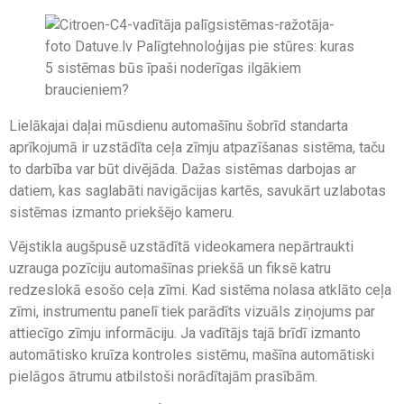
Lielākajai daļai mūsdienu automašīnu šobrīd standarta
aprīkojumā ir uzstādīta ceļa zīmju atpazīšanas sistēma, taču
to darbība var būt divējāda. Dažas sistēmas darbojas ar
datiem, kas saglabāti navigācijas kartēs, savukārt uzlabotas
sistēmas izmanto priekšējo kameru.
Vējstikla augšpusē uzstādītā videokamera nepārtraukti
uzrauga pozīciju automašīnas priekšā un fiksē katru
redzeslokā esošo ceļa zīmi. Kad sistēma nolasa atklāto ceļa
zīmi, instrumentu panelī tiek parādīts vizuāls ziņojums par
attiecīgo zīmju informāciju. Ja vadītājs tajā brīdī izmanto
automātisko kruīza kontroles sistēmu, mašīna automātiski
pielāgos ātrumu atbilstoši norādītajām prasībām.