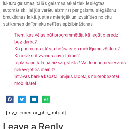
lukturu gaismas, tālās gaismas atkal tiek ieslēgtas
automātiski, lai jūs varētu aizmirst par gaismu slēgāšanu
braukšanas laikā, justies mierīgāk un izvairīties no citu
satiksmes dalībnieku netīšas apžilbināšanas.
Tiem, kas vēlas būt programmētāji: kā iegūt pieredzi
bez darba?
Ko par mums stāsta tiešsaistes meklējumu vēsture?
Kā ierakstīt zvanus savā tālrunī?
Ieplaisājis tālruņa aizsargstikls? Vai to ir nepieciešams
nekavējoties mainīt?
Strāvas banka kabatā: ārējais lādētājs neierobežotai
mobilitātei
[my_elementor_php_output]
Leave a Reply