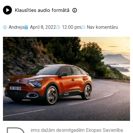
Klausīties audio formātā
Andrejs
April 8, 2022
12:00 pm
Nav komentāru
irms dažām desmitgadēm Eiropas Savienība