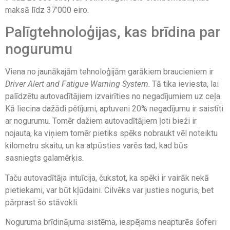
maksā līdz 37’000 eiro.
Palīgtehnoloģijas, kas brīdina par
nogurumu
Viena no jaunākajām tehnoloģijām garākiem braucieniem ir
Driver Alert and Fatigue Warning System
. Tā tika ieviesta, lai
palīdzētu autovadītājiem izvairīties no negadījumiem uz ceļa.
Kā liecina dažādi pētījumi, aptuveni 20% negadījumu ir saistīti
ar nogurumu. Tomēr dažiem autovadītājiem ļoti bieži ir
nojauta, ka viņiem tomēr pietiks spēks nobraukt vēl noteiktu
kilometru skaitu, un ka atpūsties varēs tad, kad būs
sasniegts galamērķis.
Taču autovadītāja intuīcija, čukstot, ka spēki ir vairāk nekā
pietiekami, var būt kļūdaini. Cilvēks var justies noguris, bet
pārprast šo stāvokli.
Noguruma brīdinājuma sistēma, iespējams neapturēs šoferi