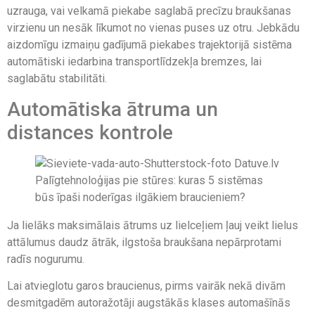
uzrauga, vai velkamā piekabe saglabā precīzu braukšanas
virzienu un nesāk līkumot no vienas puses uz otru. Jebkādu
aizdomīgu izmaiņu gadījumā piekabes trajektorijā sistēma
automātiski iedarbina transportlīdzekļa bremzes, lai
saglabātu stabilitāti.
Automātiska ātruma un
distances kontrole
Ja lielāks maksimālais ātrums uz lielceļiem ļauj veikt lielus
attālumus daudz ātrāk, ilgstoša braukšana nepārprotami
radīs nogurumu.
Lai atvieglotu garos braucienus, pirms vairāk nekā divām
desmitgadēm autoražotāji augstākās klases automašīnās