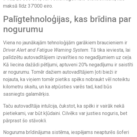
maksā līdz 37’000 eiro.
Palīgtehnoloģijas, kas brīdina par
nogurumu
Viena no jaunākajām tehnoloģijām garākiem braucieniem ir
Driver Alert and Fatigue Warning System
. Tā tika ieviesta, lai
palīdzētu autovadītājiem izvairīties no negadījumiem uz ceļa.
Kā liecina dažādi pētījumi, aptuveni 20% negadījumu ir saistīti
ar nogurumu. Tomēr dažiem autovadītājiem ļoti bieži ir
nojauta, ka viņiem tomēr pietiks spēks nobraukt vēl noteiktu
kilometru skaitu, un ka atpūsties varēs tad, kad būs
sasniegts galamērķis.
Taču autovadītāja intuīcija, čukstot, ka spēki ir vairāk nekā
pietiekami, var būt kļūdaini. Cilvēks var justies noguris, bet
pārprast šo stāvokli.
Noguruma brīdinājuma sistēma, iespējams neapturēs šoferi