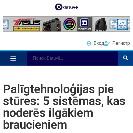
Вход
Регистр
Palīgtehnoloģijas pie
stūres: 5 sistēmas, kas
noderēs ilgākiem
braucieniem