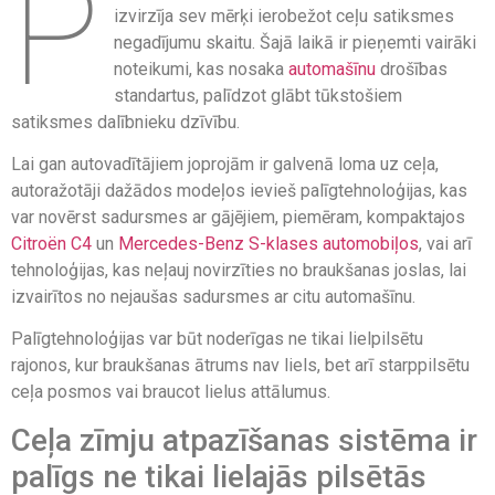
P
izvirzīja sev mērķi ierobežot ceļu satiksmes
negadījumu skaitu. Šajā laikā ir pieņemti vairāki
noteikumi, kas nosaka
automašīnu
drošības
standartus, palīdzot glābt tūkstošiem
satiksmes dalībnieku dzīvību.
Lai gan autovadītājiem joprojām ir galvenā loma uz ceļa,
autoražotāji dažādos modeļos ievieš palīgtehnoloģijas, kas
var novērst sadursmes ar gājējiem, piemēram, kompaktajos
Citroën C4
un
Mercedes-Benz S-klases automobiļos
, vai arī
tehnoloģijas, kas neļauj novirzīties no braukšanas joslas, lai
izvairītos no nejaušas sadursmes ar citu automašīnu.
Palīgtehnoloģijas var būt noderīgas ne tikai lielpilsētu
rajonos, kur braukšanas ātrums nav liels, bet arī starppilsētu
ceļa posmos vai braucot lielus attālumus.
Ceļa zīmju atpazīšanas sistēma ir
palīgs ne tikai lielajās pilsētās