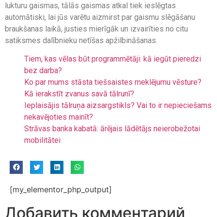
lukturu gaismas, tālās gaismas atkal tiek ieslēgtas
automātiski, lai jūs varētu aizmirst par gaismu slēgāšanu
braukšanas laikā, justies mierīgāk un izvairīties no citu
satiksmes dalībnieku netīšas apžilbināšanas.
Tiem, kas vēlas būt programmētāji: kā iegūt pieredzi
bez darba?
Ko par mums stāsta tiešsaistes meklējumu vēsture?
Kā ierakstīt zvanus savā tālrunī?
Ieplaisājis tālruņa aizsargstikls? Vai to ir nepieciešams
nekavējoties mainīt?
Strāvas banka kabatā: ārējais lādētājs neierobežotai
mobilitātei
[my_elementor_php_output]
Добавить комментарий