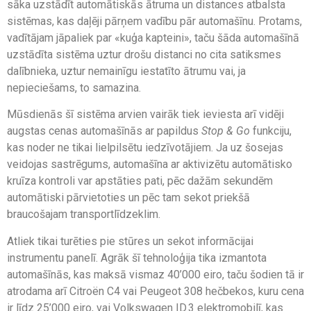
sāka uzstādīt automātiskās ātruma un distances atbalsta
sistēmas, kas daļēji pārņem vadību pār automašīnu. Protams,
vadītājam jāpaliek par «kuģa kapteini», taču šāda automašīnā
uzstādīta sistēma uztur drošu distanci no cita satiksmes
dalībnieka, uztur nemainīgu iestatīto ātrumu vai, ja
nepieciešams, to samazina.
Mūsdienās šī sistēma arvien vairāk tiek ieviesta arī vidēji
augstas cenas automašīnās ar papildus
Stop & Go
funkciju,
kas noder ne tikai lielpilsētu iedzīvotājiem. Ja uz šosejas
veidojas sastrēgums, automašīna ar aktivizētu automātisko
kruīza kontroli var apstāties pati, pēc dažām sekundēm
automātiski pārvietoties un pēc tam sekot priekšā
braucošajam transportlīdzeklim.
Atliek tikai turēties pie stūres un sekot informācijai
instrumentu panelī. Agrāk šī tehnoloģija tika izmantota
automašīnās, kas maksā vismaz 40’000 eiro, taču šodien tā ir
atrodama arī Citroën C4 vai Peugeot 308 hečbekos, kuru cena
ir līdz 25’000 eiro, vai Volkswagen ID.3 elektromobilī, kas