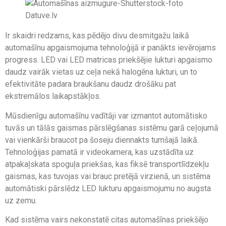
Ir skaidri redzams, kas pēdējo divu desmitgažu laikā
automašīnu apgaismojuma tehnoloģijā ir panākts ievērojams
progress. LED vai LED matricas priekšējie lukturi apgaismo
daudz vairāk vietas uz ceļa nekā halogēna lukturi, un to
efektivitāte padara braukšanu daudz drošāku pat
ekstremālos laikapstākļos.
Mūsdienīgu automašīnu vadītāji var izmantot automātisko
tuvās un tālās gaismas pārslēgšanas sistēmu garā ceļojumā
vai vienkārši braucot pa šoseju diennakts tumšajā laikā.
Tehnoloģijas pamatā ir videokamera, kas uzstādīta uz
atpakaļskata spoguļa priekšas, kas fiksē transportlīdzekļu
gaismas, kas tuvojas vai brauc pretējā virzienā, un sistēma
automātiski pārslēdz LED lukturu apgaismojumu no augsta
uz zemu.
Kad sistēma vairs nekonstatē citas automašīnas priekšējo