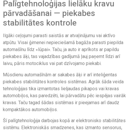
Palīgtehnoloģijas lielāku kravu
pārvadāšanai — piekabes
stabilitātes kontrole
Ilgāki ceļojumi parasti saistās ar atvaļinājumu vai aktīvo
atpūtu. Visai ģimenei nepieciešamā bagāža parasti piepilda
automašīnu līdz «lūpai». Taču, ja auto ir aprīkots ar papildu
piekabes āķi, tas vajadzības gadījumā ļauj paņemt līdzi arī
laivu, pāris motociklus vai pat dzīvojamo piekabi.
Mūsdienu automašīnām ar sakabes āķi ir arī inteliģentas
piekabes stabilitātes kontroles sistēmas. Agrāk šāda veida
tehnoloģijas tika izmantotas lieljaudas pikapos vai kravas
automobiļos, kas paredzēti, lai pārvadātu pēc iespējas vairāk
kravas. Taču tagad šādas sistēmas ir pieejamas arī daudz
kompaktākos automobiļos.
Šī palīgtehnoloģija darbojas kopā ar elektronisko stabilitātes
sistēmu. Elektroniskās smadzenes, kas izmanto sensorus,