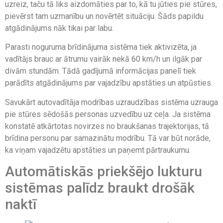
uzreiz, taču tā liks aizdomāties par to, kā tu jūties pie stūres,
pievērst tam uzmanību un novērtēt situāciju. Šāds papildu
atgādinājums nāk tikai par labu.
Parasti noguruma brīdinājuma sistēma tiek aktivizēta, ja
vadītājs brauc ar ātrumu vairāk nekā 60 km/h un ilgāk par
divām stundām. Tādā gadījumā informācijas panelī tiek
parādīts atgādinājums par vajadzību apstāties un atpūsties.
Savukārt autovadītāja modrības uzraudzības sistēma uzrauga
pie stūres sēdošās personas uzvedību uz ceļa. Ja sistēma
konstatē atkārtotas novirzes no braukšanas trajektorijas, tā
brīdina personu par samazinātu modrību. Tā var būt norāde,
ka viņam vajadzētu apstāties un paņemt pārtraukumu.
Automātiskās priekšējo lukturu
sistēmas palīdz braukt drošāk
naktī