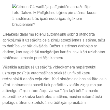
Lielākajai daļai mūsdienu automašīnu šobrīd standarta
aprīkojumā ir uzstādīta ceļa zīmju atpazīšanas sistēma, taču
to darbība var būt divējāda. Dažas sistēmas darbojas ar
datiem, kas saglabāti navigācijas kartēs, savukārt uzlabotas
sistēmas izmanto priekšējo kameru.
Vējstikla augšpusē uzstādītā videokamera nepārtraukti
uzrauga pozīciju automašīnas priekšā un fiksē katru
redzeslokā esošo ceļa zīmi. Kad sistēma nolasa atklāto ceļa
zīmi, instrumentu panelī tiek parādīts vizuāls ziņojums par
attiecīgo zīmju informāciju. Ja vadītājs tajā brīdī izmanto
automātisko kruīza kontroles sistēmu, mašīna automātiski
pielāgos ātrumu atbilstoši norādītajām prasībām.