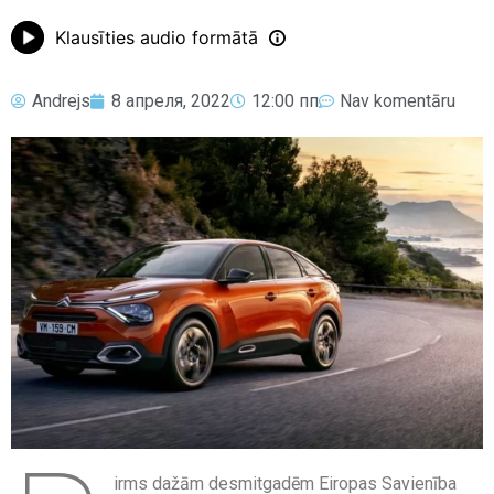
Klausīties audio formātā
Andrejs
8 апреля, 2022
12:00 пп
Nav komentāru
irms dažām desmitgadēm Eiropas Savienība