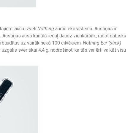
tājiem jaunu izvēli
Nothing
audio ekosistēmā. Austiņas ir
ā. Austiņas auss kanālā ieguļ daudz vienkāršāk, radot dabisku
ārbaudītas uz vairāk nekā 100 cilvēkiem.
Nothing Ear (stick)
uzgalis sver tikai 4,4 g, nodrošinot, ka tās var ērti valkāt visu