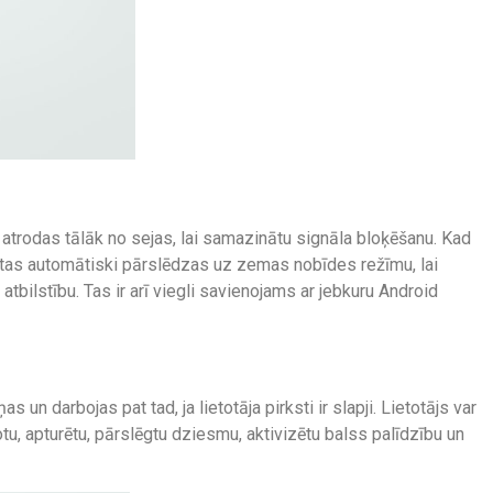
 atrodas tālāk no sejas, lai samazinātu signāla bloķēšanu. Kad
, tas automātiski pārslēdzas uz zemas nobīdes režīmu, lai
tbilstību. Tas ir arī viegli savienojams ar jebkuru Android
 un darbojas pat tad, ja lietotāja pirksti ir slapji. Lietotājs var
tu, apturētu, pārslēgtu dziesmu, aktivizētu balss palīdzību un