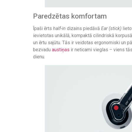
Paredzētas komfortam
Īpaši ērts
half-in
dizains piedāvā
Ear (stick)
lieto
ievietotas unikālā, kompaktā cilindriskā korpus
un ērtu sajūtu. Tās ir veidotas ergonomiski un p
bezvadu
austiņas
ir neticami vieglas – viens tās 
dienu.