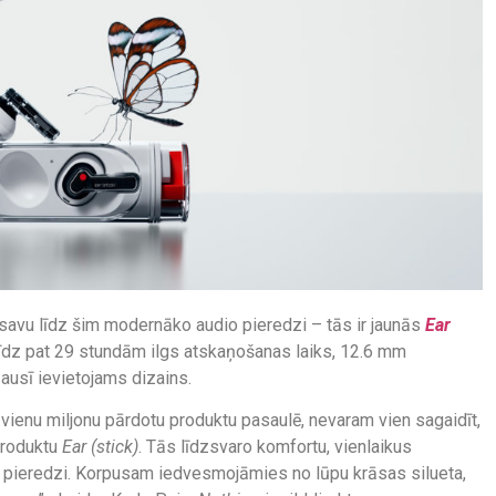
 savu līdz šim modernāko audio pieredzi – tās ir jaunās
Ear
 līdz pat 29 stundām ilgs atskaņošanas laiks, 12.6 mm
ausī ievietojams dizains.
ienu miljonu pārdotu produktu pasaulē, nevaram vien sagaidīt,
produktu
Ear (stick)
. Tās līdzsvaro komfortu, vienlaikus
pieredzi. Korpusam iedvesmojāmies no lūpu krāsas silueta,