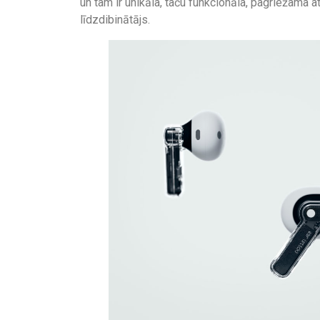
un tam ir unikāla, taču funkcionāla, pagriežama a
līdzdibinātājs.