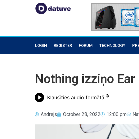
LOGIN
REGISTER
FORUM
TECHNOLOGY
PR
Nothing izziņo Ear
Klausīties audio formātā
Andrejs
October 28, 2022
12:00 pm
Na