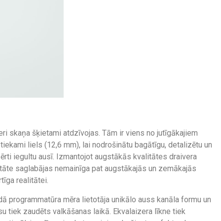
ri skaņa šķietami atdzīvojas. Tām ir viens no jutīgākajiem
tiekami liels (12,6 mm), lai nodrošinātu bagātīgu, detalizētu un
 ērti iegultu ausī. Izmantojot augstākās kvalitātes draivera
itāte saglabājas nemainīga pat augstākajās un zemākajās
tīga realitātei.
edā programmatūra mēra lietotāja unikālo auss kanāla formu un
u tiek zaudēts valkāšanas laikā. Ekvalaizera līkne tiek