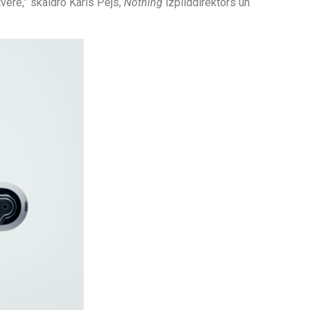
tvere,” skaidro Karls Pejs,
Nothing
izpilddirektors un