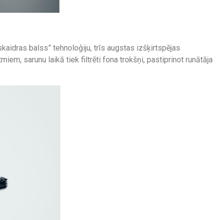
skaidras balss” tehnoloģiju, trīs augstas izšķirtspējas
em, sarunu laikā tiek filtrēti fona trokšņi, pastiprinot runātāja