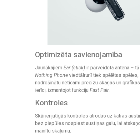
Optimizēta savienojamība
Jaunākajiem
Ear (stick)
ir pārveidota antena – tā
Nothing Phone
viedtālrunī tiek spēlētas spēles
nodrošinātu neticami precīzu skaņas un grafikas a
ierīci, izmantojot funkciju
Fast Pair
.
Kontroles
Skārienjutīgās kontroles atrodas uz katras austiņas
bez piepūles nospiest austiņas galu, lai atskaņo
mainītu skaļumu.