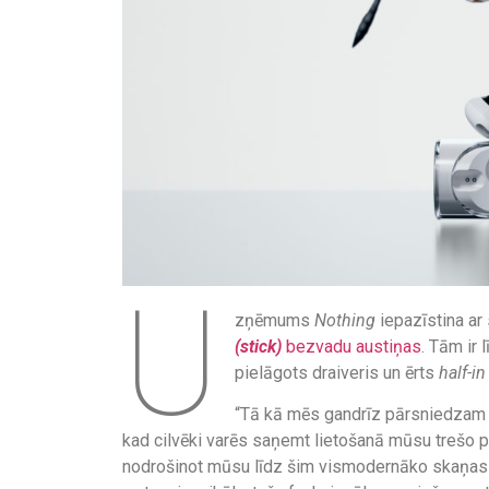
U
zņēmums
Nothing
iepazīstina ar
(stick)
bezvadu austiņas
. Tām ir
pielāgots draiveris un ērts
half-in
“Tā kā mēs gandrīz pārsniedzam v
kad cilvēki varēs saņemt lietošanā mūsu trešo 
nodrošinot mūsu līdz šim vismodernāko skaņas 