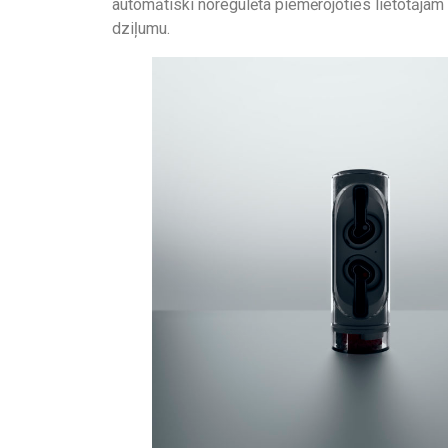
automātiski noregulēta piemērojoties lietotājam
dziļumu.