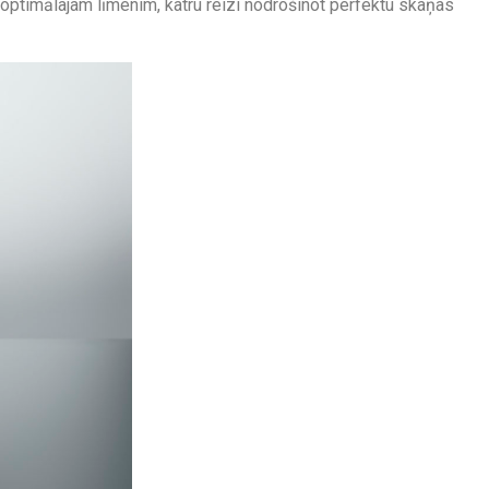
 optimālajam līmenim, katru reizi nodrošinot perfektu skaņas