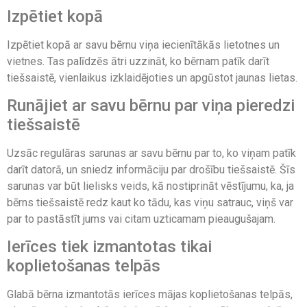
Izpētiet kopā
Izpētiet kopā ar savu bērnu viņa iecienītākās lietotnes un
vietnes. Tas palīdzēs ātri uzzināt, ko bērnam patīk darīt
tiešsaistē, vienlaikus izklaidējoties un apgūstot jaunas lietas.
Runājiet ar savu bērnu par viņa pieredzi
tiešsaistē
Uzsāc regulāras sarunas ar savu bērnu par to, ko viņam patīk
darīt datorā, un sniedz informāciju par drošību tiešsaistē. Šīs
sarunas var būt lielisks veids, kā nostiprināt vēstījumu, ka, ja
bērns tiešsaistē redz kaut ko tādu, kas viņu satrauc, viņš var
par to pastāstīt jums vai citam uzticamam pieaugušajam.
Ierīces tiek izmantotas tikai
koplietošanas telpās
Glabā bērna izmantotās ierīces mājas koplietošanas telpās,