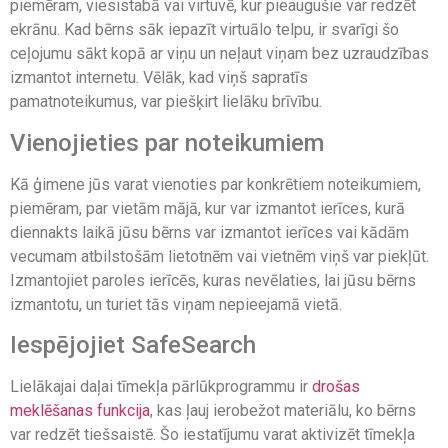
piemēram, viesistabā vai virtuvē, kur pieaugušie var redzēt
ekrānu. Kad bērns sāk iepazīt virtuālo telpu, ir svarīgi šo
ceļojumu sākt kopā ar viņu un neļaut viņam bez uzraudzības
izmantot internetu. Vēlāk, kad viņš sapratīs
pamatnoteikumus, var piešķirt lielāku brīvību.
Vienojieties par noteikumiem
Kā ģimene jūs varat vienoties par konkrētiem noteikumiem,
piemēram, par vietām mājā, kur var izmantot ierīces, kurā
diennakts laikā jūsu bērns var izmantot ierīces vai kādām
vecumam atbilstošām lietotnēm vai vietnēm viņš var piekļūt.
Izmantojiet paroles ierīcēs, kuras nevēlaties, lai jūsu bērns
izmantotu, un turiet tās viņam nepieejamā vietā.
Iespējojiet SafeSearch
Lielākajai daļai tīmekļa pārlūkprogrammu ir
drošas
meklēšanas funkcija
, kas ļauj ierobežot materiālu, ko bērns
var redzēt tiešsaistē. Šo iestatījumu varat aktivizēt tīmekļa