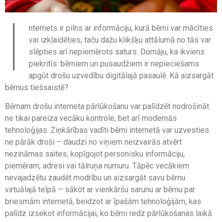
I
nternets ir pilns ar informāciju, kurā bērni var mācīties
vai izklaidēties, taču dažu klikšķu attālumā no tās var
slēpties arī nepiemērots saturs. Domāju, ka ikviens
piekritīs: bērniem un pusaudžiem ir nepieciešams
apgūt drošu uzvedību digitālajā pasaulē. Kā aizsargāt
bērnus tiešsaistē?
Bērnam drošu interneta pārlūkošanu var palīdzēt nodrošināt
ne tikai pareiza vecāku kontrole, bet arī modernās
tehnoloģijas. Ziņkārības vadīti bērni internetā var uzvesties
ne pārāk droši – daudzi no viņiem neizvairās atvērt
nezināmas saites, kopīgojot personisku informāciju,
piemēram, adresi vai tālruņa numuru. Tāpēc vecākiem
nevajadzētu zaudēt modrību un aizsargāt savu bērnu
virtuālajā telpā – sākot ar vienkāršu sarunu ar bērnu par
briesmām internetā, beidzot ar īpašām tehnoloģijām, kas
palīdz izsekot informācijai, ko bērni redz pārlūkošanas laikā.