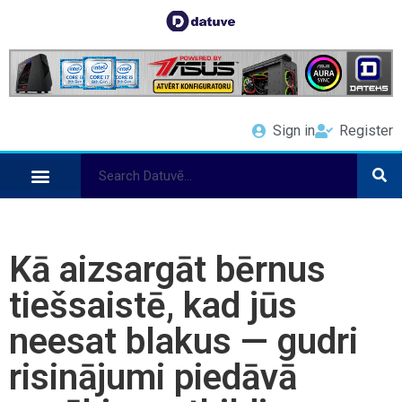
Sign in
Register
Kā aizsargāt bērnus
tiešsaistē, kad jūs
neesat blakus — gudri
risinājumi piedāvā