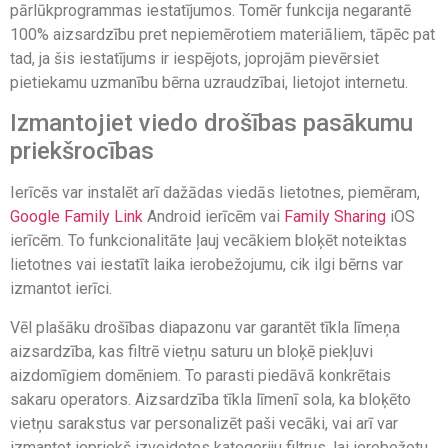
pārlūkprogrammas iestatījumos. Tomēr funkcija negarantē
100% aizsardzību pret nepiemērotiem materiāliem, tāpēc pat
tad, ja šis iestatījums ir iespējots, joprojām pievērsiet
pietiekamu uzmanību bērna uzraudzībai, lietojot internetu.
Izmantojiet viedo drošības pasākumu
priekšrocības
Ierīcēs var instalēt arī dažādas viedās lietotnes, piemēram,
Google Family Link
Android ierīcēm vai
Family Sharing
iOS
ierīcēm. To funkcionalitāte ļauj vecākiem bloķēt noteiktas
lietotnes vai iestatīt laika ierobežojumu, cik ilgi bērns var
izmantot ierīci.
Vēl plašāku drošības diapazonu var garantēt tīkla līmeņa
aizsardzība, kas filtrē vietņu saturu un bloķē piekļuvi
aizdomīgiem domēniem. To parasti piedāvā konkrētais
sakaru operators. Aizsardzība tīkla līmenī sola, ka bloķēto
vietņu sarakstus var personalizēt paši vecāki, vai arī var
izmantot iepriekš izveidotos kategoriju filtrus, lai ierobežotu