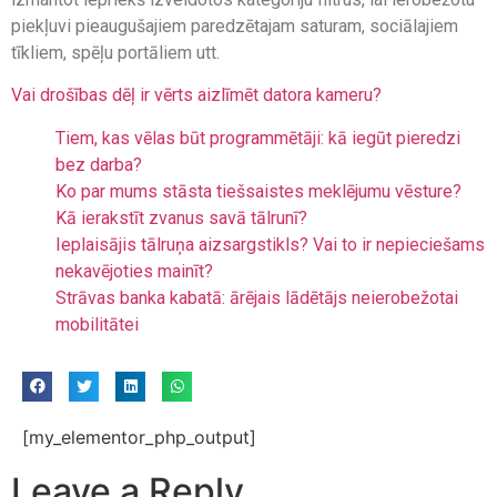
piekļuvi pieaugušajiem paredzētajam saturam, sociālajiem
tīkliem, spēļu portāliem utt.
Vai drošības dēļ ir vērts aizlīmēt datora kameru?
Tiem, kas vēlas būt programmētāji: kā iegūt pieredzi
bez darba?
Ko par mums stāsta tiešsaistes meklējumu vēsture?
Kā ierakstīt zvanus savā tālrunī?
Ieplaisājis tālruņa aizsargstikls? Vai to ir nepieciešams
nekavējoties mainīt?
Strāvas banka kabatā: ārējais lādētājs neierobežotai
mobilitātei
[my_elementor_php_output]
Leave a Reply