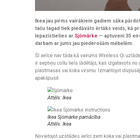
Ikea jau pirms vairākiem gadiem sāka pārdo
taču tagad tiek piedāvāts ērtāks veids, kā pr
Iepazīstieties ar
Sjömärke
— aptuveni 35 eir
darbam ar jums jau piederošām mēbelēm.
Šī ierīce nav tāda kā vairums Wireless Qi uzlādes
ir septiņu collu liels lādētājs, kas izgatavots n
plastmasas vai koka virsmu. Izmantojot divpusējo
apakšpusē.
Attēls: Ikea
Ikea Sjömärke pamācība
Attēls: Ikea
Novietojot uzstādes ierīci zem koka vai plastmas