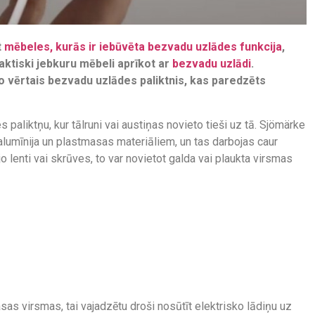
t
mēbeles, kurās ir iebūvēta bezvadu uzlādes funkcija
,
aktiski jebkuru mēbeli aprīkot ar
bezvadu uzlādi
.
o vērtais bezvadu uzlādes paliktnis, kas paredzēts
 paliktņu, kur tālruni vai austiņas novieto tieši uz tā. Sjömärke
o alumīnija un plastmasas materiāliem, un tas darbojas caur
 lenti vai skrūves, to var novietot galda vai plaukta virsmas
as virsmas, tai vajadzētu droši nosūtīt elektrisko lādiņu uz