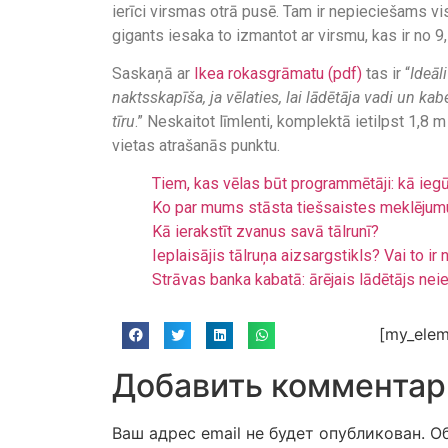
ierīci virsmas otrā pusē. Tam ir nepieciešams 
gigants iesaka to izmantot ar virsmu, kas ir no 
Saskaņā ar
Ikea rokasgrāmatu (pdf)
tas ir “
Ideāl
naktsskapīša, ja vēlaties, lai lādētāja vadi un kab
tīru
.” Neskaitot līmlenti, komplektā ietilpst 1,8
vietas atrašanās punktu.
Tiem, kas vēlas būt programmētāji: kā ieg
Ko par mums stāsta tiešsaistes meklējum
Kā ierakstīt zvanus savā tālrunī?
Ieplaisājis tālruņa aizsargstikls? Vai to i
Strāvas banka kabatā: ārējais lādētājs nei
[my_elem
Добавить комментар
Ваш адрес email не будет опубликован.
О