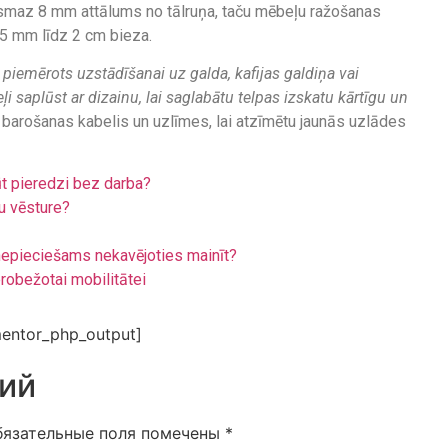
vismaz 8 mm attālums no tālruņa, taču mēbeļu ražošanas
9,5 mm līdz 2 cm bieza.
i piemērots uzstādīšanai uz galda, kafijas galdiņa vai
eļi saplūst ar dizainu, lai saglabātu telpas izskatu kārtīgu un
 m barošanas kabelis un uzlīmes, lai atzīmētu jaunās uzlādes
ūt pieredzi bez darba?
u vēsture?
r nepieciešams nekavējoties mainīt?
erobežotai mobilitātei
entor_php_output]
ий
бязательные поля помечены
*