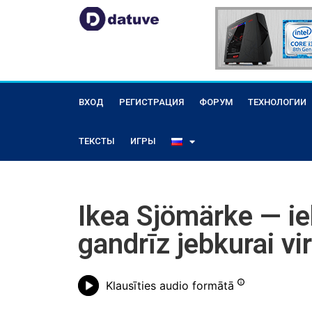
ВХОД
РЕГИСТРАЦИЯ
ФОРУМ
ТЕХНОЛОГИИ
ТЕКСТЫ
ИГРЫ
Ikea Sjömärke — i
gandrīz jebkurai vi
Klausīties audio formātā