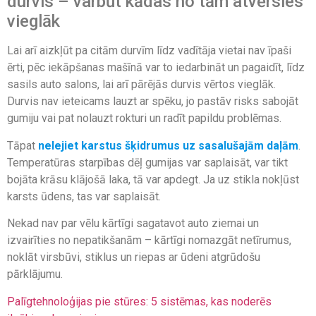
durvis – varbūt kādas no tām atvērsies
vieglāk
Lai arī aizkļūt pa citām durvīm līdz vadītāja vietai nav īpaši
ērti, pēc iekāpšanas mašīnā var to iedarbināt un pagaidīt, līdz
sasils auto salons, lai arī pārējās durvis vērtos vieglāk.
Durvis nav ieteicams lauzt ar spēku, jo pastāv risks sabojāt
gumiju vai pat nolauzt rokturi un radīt papildu problēmas.
Tāpat
nelejiet karstus šķidrumus uz sasalušajām daļām
.
Temperatūras starpības dēļ gumijas var saplaisāt, var tikt
bojāta krāsu klājošā laka, tā var apdegt. Ja uz stikla nokļūst
karsts ūdens, tas var saplaisāt.
Nekad nav par vēlu kārtīgi sagatavot auto ziemai un
izvairīties no nepatikšanām – kārtīgi nomazgāt netīrumus,
noklāt virsbūvi, stiklus un riepas ar ūdeni atgrūdošu
pārklājumu.
Palīgtehnoloģijas pie stūres: 5 sistēmas, kas noderēs