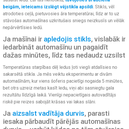
beigām, ieteicams izslēgt vējstikla apsildi
. Stikls, vēl
atrodoties ceļā, pietuvosies āra temperatūrai, līdz ar to uz
stāvošas automašīnas uzkritušais sniegs neizkusīs un vēlāk
nepārvērtīsies ledū.
Ja mašīnai ir
apledojis stikls
, vislabāk ir
iedarbināt automašīnu un pagaidīt
dažas minūtes, līdz tas nedaudz uzsilst
Temperatūras starpības dēļ ledus ļoti viegli atdalīsies no
sakarsētā stikla. Ja mēs veiktu eksperimentu ar divām
automašīnām, kur viens šoferis pacietīgi nogaida 5 minūtes,
bet otrs uzreiz metas kasīt ledu, viņi abi sasniegtu gala
rezultātu līdzīgā laikā. Vienīgi nepacietīgais autovadītājs
riskē pie reizes sabojāt krāsas vai lakas slāni.
Ja
aizsalst vadītāja durvis
, parasti
iesaka pārbaudīt pārējās automašīnas