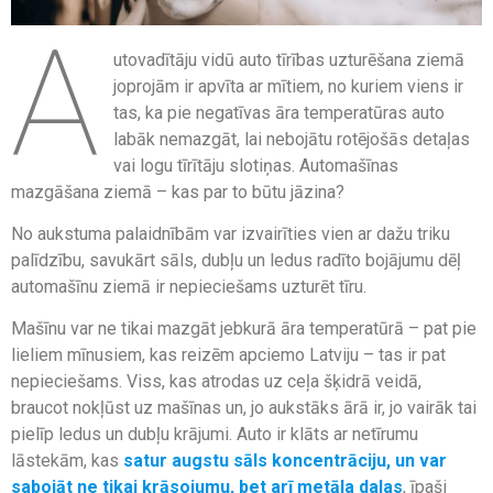
A
utovadītāju vidū auto tīrības uzturēšana ziemā
joprojām ir apvīta ar mītiem, no kuriem viens ir
tas, ka pie negatīvas āra temperatūras auto
labāk nemazgāt, lai nebojātu rotējošās detaļas
vai logu tīrītāju slotiņas. Automašīnas
mazgāšana ziemā – kas par to būtu jāzina?
No aukstuma palaidnībām var izvairīties vien ar dažu triku
palīdzību, savukārt sāls, dubļu un ledus radīto bojājumu dēļ
automašīnu ziemā ir nepieciešams uzturēt tīru.
Mašīnu var ne tikai mazgāt jebkurā āra temperatūrā – pat pie
lieliem mīnusiem, kas reizēm apciemo Latviju – tas ir pat
nepieciešams. Viss, kas atrodas uz ceļa šķidrā veidā,
braucot nokļūst uz mašīnas un, jo aukstāks ārā ir, jo vairāk tai
pielīp ledus un dubļu krājumi. Auto ir klāts ar netīrumu
lāstekām, kas
satur augstu sāls koncentrāciju, un var
sabojāt ne tikai krāsojumu, bet arī metāla daļas
, īpaši