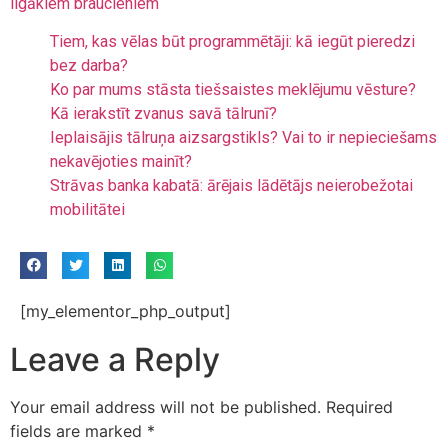
ilgākiem braucieniem
Tiem, kas vēlas būt programmētāji: kā iegūt pieredzi
bez darba?
Ko par mums stāsta tiešsaistes meklējumu vēsture?
Kā ierakstīt zvanus savā tālrunī?
Ieplaisājis tālruņa aizsargstikls? Vai to ir nepieciešams
nekavējoties mainīt?
Strāvas banka kabatā: ārējais lādētājs neierobežotai
mobilitātei
[my_elementor_php_output]
Leave a Reply
Your email address will not be published.
Required
fields are marked
*