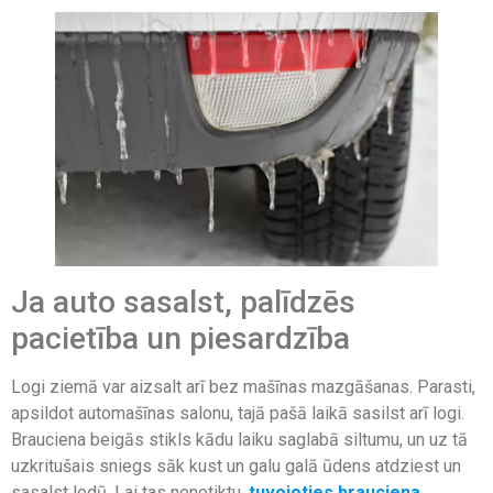
Ja auto sasalst, palīdzēs
pacietība un piesardzība
Logi ziemā var aizsalt arī bez mašīnas mazgāšanas. Parasti,
apsildot automašīnas salonu, tajā pašā laikā sasilst arī logi.
Brauciena beigās stikls kādu laiku saglabā siltumu, un uz tā
uzkritušais sniegs sāk kust un galu galā ūdens atdziest un
sasalst ledū. Lai tas nenotiktu,
tuvojoties brauciena