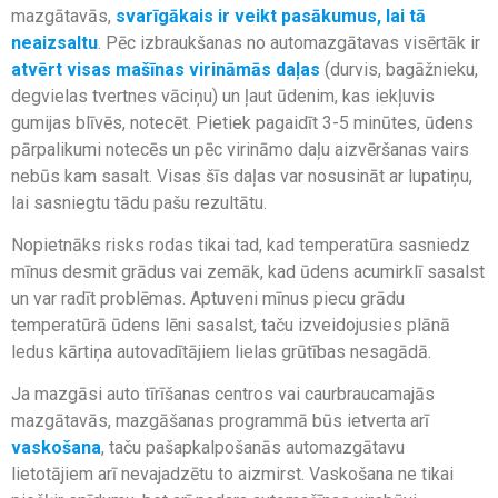
mazgātavās,
svarīgākais ir veikt pasākumus, lai tā
neaizsaltu
. Pēc izbraukšanas no automazgātavas visērtāk ir
atvērt visas mašīnas virināmās daļas
(durvis, bagāžnieku,
degvielas tvertnes vāciņu) un ļaut ūdenim, kas iekļuvis
gumijas blīvēs, notecēt. Pietiek pagaidīt 3-5 minūtes, ūdens
pārpalikumi notecēs un pēc virināmo daļu aizvēršanas vairs
nebūs kam sasalt. Visas šīs daļas var nosusināt ar lupatiņu,
lai sasniegtu tādu pašu rezultātu.
Nopietnāks risks rodas tikai tad, kad temperatūra sasniedz
mīnus desmit grādus vai zemāk, kad ūdens acumirklī sasalst
un var radīt problēmas. Aptuveni mīnus piecu grādu
temperatūrā ūdens lēni sasalst, taču izveidojusies plānā
ledus kārtiņa autovadītājiem lielas grūtības nesagādā.
Ja mazgāsi auto tīrīšanas centros vai caurbraucamajās
mazgātavās, mazgāšanas programmā būs ietverta arī
vaskošana
, taču pašapkalpošanās automazgātavu
lietotājiem arī nevajadzētu to aizmirst. Vaskošana ne tikai