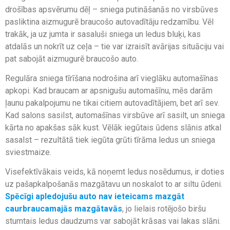
drošības apsvērumu dēļ – sniega putināšanās no virsbūves
pasliktina aizmugurē braucošo autovadītāju redzamību. Vēl
trakāk, ja uz jumta ir sasaluši sniega un ledus bluķi, kas
atdalās un nokrīt uz ceļa – tie var izraisīt avārijas situāciju vai
pat sabojāt aizmugurē braucošo auto.
Regulāra sniega tīrīšana nodrošina arī vieglāku automašīnas
apkopi. Kad braucam ar apsnigušu automašīnu, mēs darām
ļaunu pakalpojumu ne tikai citiem autovadītājiem, bet arī sev.
Kad salons sasilst, automašīnas virsbūve arī sasilt, un sniega
kārta no apakšas sāk kust. Vēlāk iegūtais ūdens slānis atkal
sasalst – rezultātā tiek iegūta grūti tīrāma ledus un sniega
sviestmaize.
Visefektīvākais veids, kā noņemt ledus nosēdumus, ir doties
uz pašapkalpošanās mazgātavu un noskalot to ar siltu ūdeni.
Spēcīgi apledojušu auto nav ieteicams mazgāt
caurbraucamajās mazgātavās
, jo lielais rotējošo biršu
stumtais ledus daudzums var sabojāt krāsas vai lakas slāni.