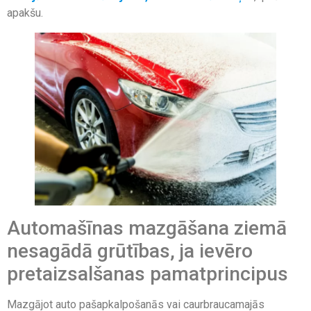
apakšu.
Automašīnas mazgāšana ziemā
nesagādā grūtības, ja ievēro
pretaizsalšanas pamatprincipus
Mazgājot auto pašapkalpošanās vai caurbraucamajās