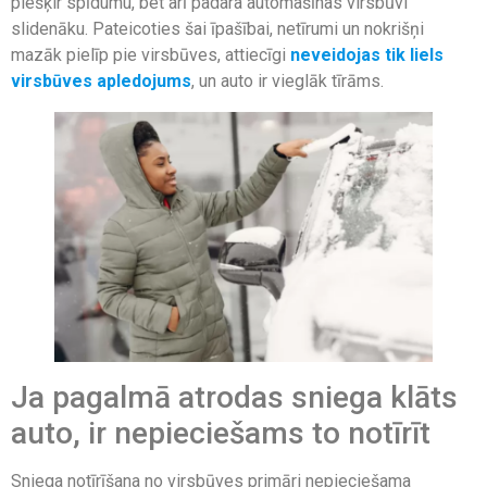
piešķir spīdumu, bet arī padara automašīnas virsbūvi
slidenāku. Pateicoties šai īpašībai, netīrumi un nokrišņi
mazāk pielīp pie virsbūves, attiecīgi
neveidojas tik liels
virsbūves apledojums
, un auto ir vieglāk tīrāms.
Ja pagalmā atrodas sniega klāts
auto, ir nepieciešams to notīrīt
Sniega notīrīšana no virsbūves primāri nepieciešama