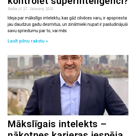
kontrolēt superinteliģenci?
Baiba
27. January, 2021
Ideja par mākslīgo intelektu, kas gāž cilvēces varu, ir apspriesta
jau daudzus gadu desmitus, un zinātnieki nupat ir pasludinājuši
savu spriedumu par to, vai mēs
Lasīt pilnu rakstu »
Mākslīgais intelekts –
nākotnes karjeras iespēja