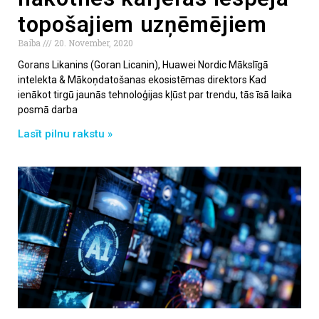
topošajiem uzņēmējiem
Baiba
20. November, 2020
Gorans Likanins (Goran Licanin), Huawei Nordic Mākslīgā
intelekta & Mākoņdatošanas ekosistēmas direktors Kad
ienākot tirgū jaunās tehnoloģijas kļūst par trendu, tās īsā laika
posmā darba
Lasīt pilnu rakstu »