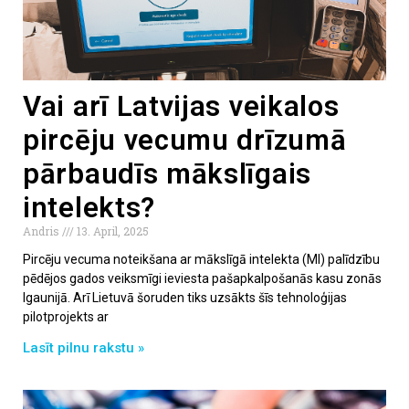
Vai arī Latvijas veikalos
pircēju vecumu drīzumā
pārbaudīs mākslīgais
intelekts?
Andris
13. April, 2025
Pircēju vecuma noteikšana ar mākslīgā intelekta (MI) palīdzību
pēdējos gados veiksmīgi ieviesta pašapkalpošanās kasu zonās
Igaunijā. Arī Lietuvā šoruden tiks uzsākts šīs tehnoloģijas
pilotprojekts ar
Lasīt pilnu rakstu »