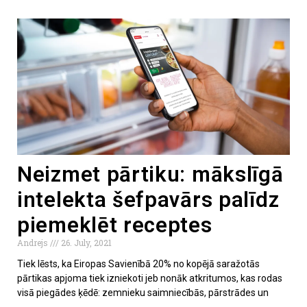
Neizmet pārtiku: mākslīgā
intelekta šefpavārs palīdz
piemeklēt receptes
Andrejs
26. July, 2021
Tiek lēsts, ka Eiropas Savienībā 20% no kopējā saražotās
pārtikas apjoma tiek izniekoti jeb nonāk atkritumos, kas rodas
visā piegādes ķēdē: zemnieku saimniecībās, pārstrādes un