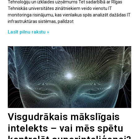
Tehnoloģiju un izklaides uzņēmums Tet sadarbībā ar Rīgas
Tehniskās universitātes zinātniekiem veido vienotu IT
monitoringa risinājumu, kas vienlaikus spēs analizēt dažādas IT
infrastruktūras sistēmas, palīdzot
Lasīt pilnu rakstu »
Visgudrākais mākslīgais
intelekts – vai mēs spētu