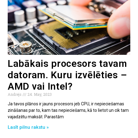
Labākais procesors tavam
datoram. Kuru izvēlēties –
AMD vai Intel?
Andrejs
24. May, 2023
Ja tavos plānos ir jauns procesors jeb CPU, ir nepieciešamas
zināšanas par to, kam tas nepieciešams, kā to lietot un cik tam
vajadzētu maksāt. Parastām
Lasīt pilnu rakstu »