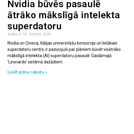
Nvidia būvēs pasaulē
ātrāko mākslīgā intelekta
superdatoru
Baiba
20. October, 2020
Nvidia un Cineca, Itālijas universitāšu konsorcijs un lielākais
superdatoru centrs, ir paziņojuši par plāniem būvēt visātrāko
mākslīgā intelekta (AI) superdatoru pasaulē. Gaidāmajā
‘Leonardo’ sistēmā dažādiem
Lasīt pilnu rakstu »