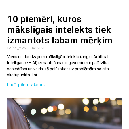
10 piemēri, kuros
mākslīgais intelekts tiek
izmantots labam mērķim
Baiba
25. June, 2020
Viens no daudzajiem mākslīgā intelekta (angļu: Artificial
Intelligance – AI) izmantošanas ieguvumiem ir palīdzība
sabiedrībai un veids, kā palūkoties uz problēmām no cita
skatupunkta. Lai
Lasīt pilnu rakstu »