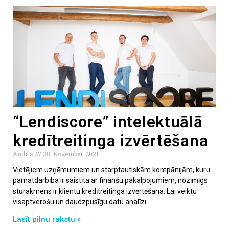
“Lendiscore” intelektuālā
kredītreitinga izvērtēšana
Andris
30. November, 2021
Vietējiem uzņēmumiem un starptautiskām kompānijām, kuru
pamatdarbība ir saistīta ar finanšu pakalpojumiem, nozīmīgs
stūrakmens ir klientu kredītreitinga izvērtēšana. Lai veiktu
visaptverošu un daudzpusīgu datu analīzi
Lasīt pilnu rakstu »