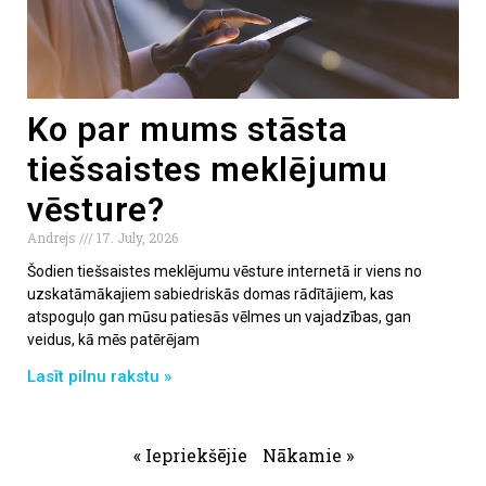
Ko par mums stāsta
tiešsaistes meklējumu
vēsture?
Andrejs
17. July, 2026
Šodien tiešsaistes meklējumu vēsture internetā ir viens no
uzskatāmākajiem sabiedriskās domas rādītājiem, kas
atspoguļo gan mūsu patiesās vēlmes un vajadzības, gan
veidus, kā mēs patērējam
Lasīt pilnu rakstu »
« Iepriekšējie
Nākamie »