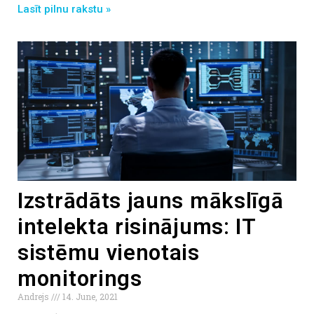
Lasīt pilnu rakstu »
Izstrādāts jauns mākslīgā
intelekta risinājums: IT
sistēmu vienotais
monitorings
Andrejs
14. June, 2021