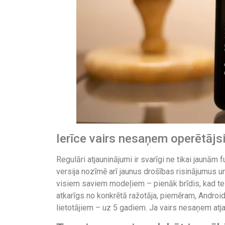
Ierīce vairs nesaņem operētāj
Regulāri atjauninājumi ir svarīgi ne tikai jaunām
versija nozīmē arī jaunus drošības risinājumus u
visiem saviem modeļiem – pienāk brīdis, kad tele
atkarīgs no konkrētā ražotāja, piemēram, Android
lietotājiem – uz 5 gadiem. Ja vairs nesaņem atja