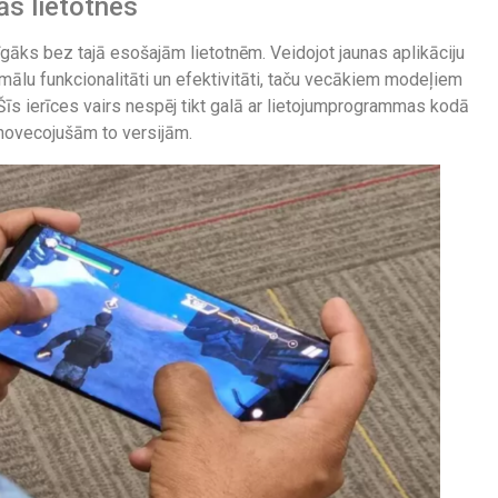
ās lietotnes
gāks bez tajā esošajām lietotnēm. Veidojot jaunas aplikāciju
imālu funkcionalitāti un efektivitāti, taču vecākiem modeļiem
Šīs ierīces vairs nespēj tikt galā ar lietojumprogrammas kodā
 novecojušām to versijām.