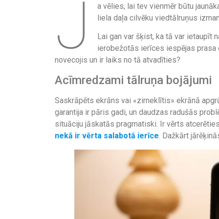
J
a vēlies, lai tev vienmēr būtu jaunā
liela daļa cilvēku viedtālruņus izma
Lai gan var šķist, ka tā var ietaupīt n
ierobežotās ierīces iespējas prasa d
novecojis un ir laiks no tā atvadīties?
Acīmredzami tālruņa bojājumi
Saskrāpēts ekrāns vai «zirneklītis» ekrānā apgr
garantija ir pāris gadi, un daudzas radušās probl
situāciju jāskatās pragmatiski. Ir vērts atcerēti
nekā ir vērta salabotā ierīce
. Dažkārt jārēķinā