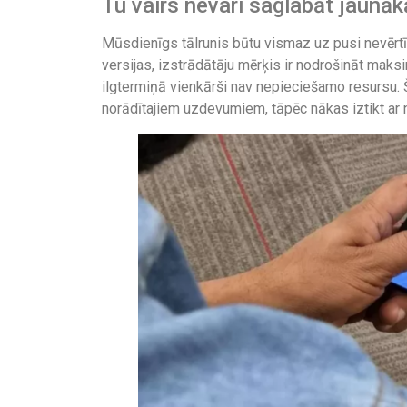
Tu vairs nevari saglabāt jaunāk
Mūsdienīgs tālrunis būtu vismaz uz pusi nevērtī
versijas, izstrādātāju mērķis ir nodrošināt maks
ilgtermiņā vienkārši nav nepieciešamo resursu. 
norādītajiem uzdevumiem, tāpēc nākas iztikt ar