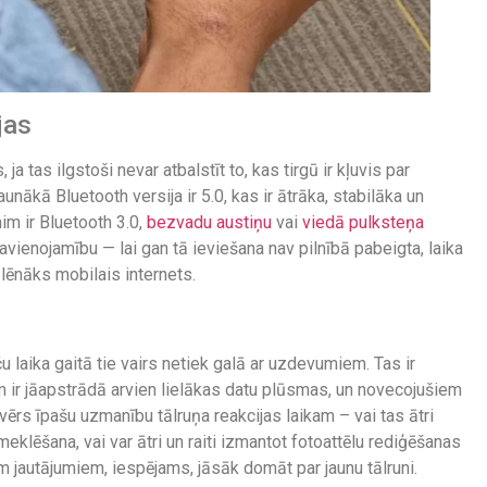
jas
, ja tas ilgstoši nevar atbalstīt to, kas tirgū ir kļuvis par
unākā Bluetooth versija ir 5.0, kas ir ātrāka, stabilāka un
im ir Bluetooth 3.0,
bezvadu austiņu
vai
viedā pulksteņa
avienojamību — lai gan tā ieviešana nav pilnībā pabeigta, laika
 lēnāks mobilais internets.
u laika gaitā tie vairs netiek galā ar uzdevumiem. Tas ir
īcēm ir jāapstrādā arvien lielākas datu plūsmas, un novecojušiem
ērs īpašu uzmanību tālruņa reakcijas laikam – vai tas ātri
 meklēšana, vai var ātri un raiti izmantot fotoattēlu rediģēšanas
m jautājumiem, iespējams, jāsāk domāt par jaunu tālruni.