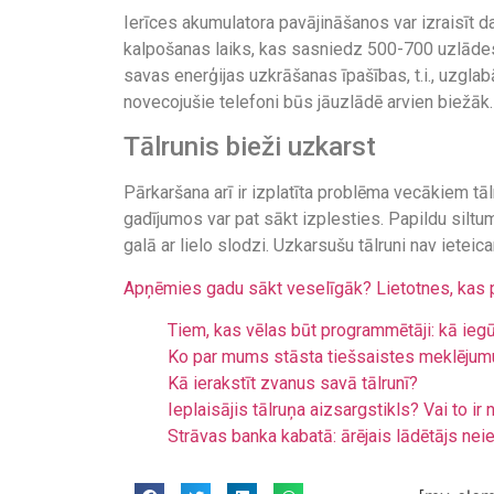
Ierīces akumulatora pavājināšanos var izraisīt d
kalpošanas laiks, kas sasniedz 500-700 uzlādes
savas enerģijas uzkrāšanas īpašības, t.i., uzgla
novecojušie telefoni būs jāuzlādē arvien biežāk.
Tālrunis bieži uzkarst
Pārkaršana arī ir izplatīta problēma vecākiem tā
gadījumos var pat sākt izplesties. Papildu siltu
galā ar lielo slodzi. Uzkarsušu tālruni nav ieteic
Apņēmies gadu sākt veselīgāk? Lietotnes, kas 
Tiem, kas vēlas būt programmētāji: kā ieg
Ko par mums stāsta tiešsaistes meklējum
Kā ierakstīt zvanus savā tālrunī?
Ieplaisājis tālruņa aizsargstikls? Vai to i
Strāvas banka kabatā: ārējais lādētājs nei