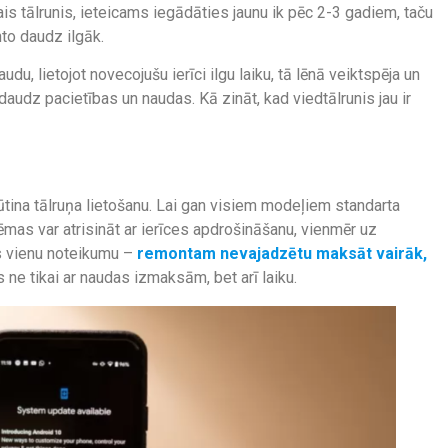
kais tālrunis, ieteicams iegādāties jaunu ik pēc 2-3 gadiem, taču
nto daudz ilgāk.
audu, lietojot novecojušu ierīci ilgu laiku, tā lēnā veiktspēja un
audz pacietības un naudas. Kā zināt, kad viedtālrunis jau ir
ūtina tālruņa lietošanu. Lai gan visiem modeļiem standarta
ēmas var atrisināt ar ierīces apdrošināšanu, vienmēr uz
es vienu noteikumu –
remontam nevajadzētu maksāt vairāk,
s ne tikai ar naudas izmaksām, bet arī laiku.