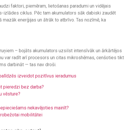
audzi faktori, piemēram, lietošanas paradumi un vidējais
-izlādes ciklus. Pēc tam akumulators sāk dabiski zaudēt
bā mazāk enerģijas un ātrāk to atbrīvo. Tas nozīmē, ka
lruņiem – bojāts akumulators uzsilst intensīvāk un ārkārtējos
mu var radīt arī procesors un citas mikroshēmas, cenšoties tikt
ams darbināt — tas nav droši.
palīdzēs izveidot pozitīvus ieradumus
ūt pieredzi bez darba?
u vēsture?
r nepieciešams nekavējoties mainīt?
erobežotai mobilitātei