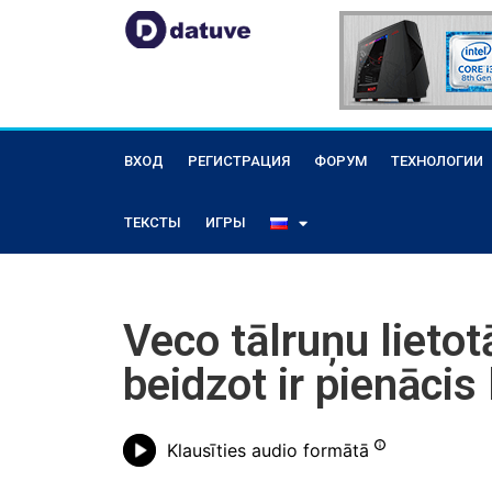
ВХОД
РЕГИСТРАЦИЯ
ФОРУМ
ТЕХНОЛОГИИ
ТЕКСТЫ
ИГРЫ
Veco tālruņu lietot
beidzot ir pienācis 
Klausīties audio formātā