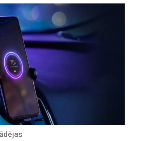
lādējas