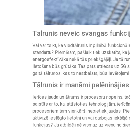
Tālrunis neveic svarīgas funkci
Vai var teikt, ka viedtālrunis ir pilnībā funkcionāls
standartu? Piemēram, pašlaik tiek uzskatīts, ka ja
energoefektīvāka nekā tās priekšgājēji. Ja tālrun
lietošana būs grūtāka. Tas pats attiecas uz 5G s
gaitā tālruņos, kas to neatbalsta, būs ievērojami
Tālrunis ir manāmi palēninājies
Ierīces jauda un ātrums ir procesoru nopelns, tač
saistīts ar to, ka, attīstoties tehnoloģijām, ier
procesoriem tam vienkārši nepietiek jaudas. Piev
aktivizē ieslēgto lietotni un vai darbojas iekšējā
funkcijas? Ja atbildēji nē vismaz uz vienu no šie