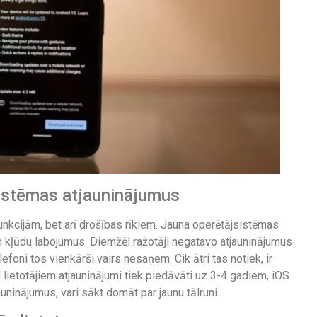
sistēmas atjauninājumus
 funkcijām, bet arī drošības rīkiem. Jauna operētājsistēmas
n kļūdu labojumus. Diemžēl ražotāji negatavo atjauninājumus
foni tos vienkārši vairs nesaņem. Cik ātri tas notiek, ir
 lietotājiem atjauninājumi tiek piedāvāti uz 3-4 gadiem, iOS
uninājumus, vari sākt domāt par jaunu tālruni.