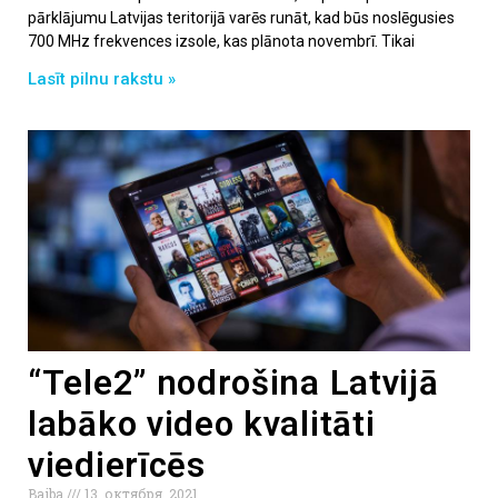
pārklājumu Latvijas teritorijā varēs runāt, kad būs noslēgusies
700 MHz frekvences izsole, kas plānota novembrī. Tikai
Lasīt pilnu rakstu »
“Tele2” nodrošina Latvijā
labāko video kvalitāti
viedierīcēs
Baiba
13. октября, 2021