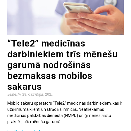
“Tele2” medicīnas
darbiniekiem trīs mēnešu
garumā nodrošinās
bezmaksas mobilos
sakarus
Baiba
28. октября, 2021
Mobilo sakaru operators “Tele2” medicīnas darbiniekiem, kas ir
uzņēmuma klienti un strādā slimnīcās, Neatliekamās
medicīnas palīdzības dienestā (NMPD) un ģimenes ārstu
praksēs, trīs mēnešu garumā