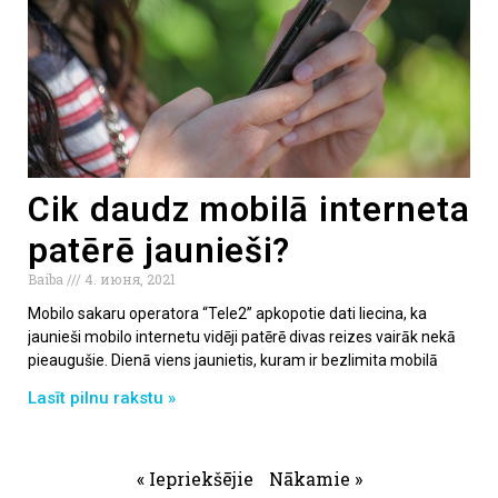
Cik daudz mobilā interneta
patērē jaunieši?
Baiba
4. июня, 2021
Mobilo sakaru operatora “Tele2” apkopotie dati liecina, ka
jaunieši mobilo internetu vidēji patērē divas reizes vairāk nekā
pieaugušie. Dienā viens jaunietis, kuram ir bezlimita mobilā
Lasīt pilnu rakstu »
« Iepriekšējie
Nākamie »