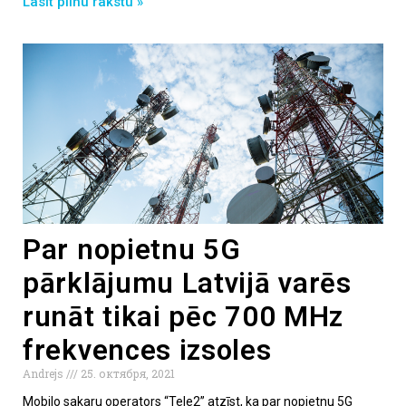
Lasīt pilnu rakstu »
Par nopietnu 5G
pārklājumu Latvijā varēs
runāt tikai pēc 700 MHz
frekvences izsoles
Andrejs
25. октября, 2021
Mobilo sakaru operators “Tele2” atzīst, ka par nopietnu 5G