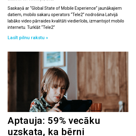
Saskaņā ar “Global State of Mobile Experience” jaunākajiem
datiem, mobilo sakaru operators “Tele2” nodrošina Latvijā
labāko video pārraides kvalitāti viedierīcēs, izmantojot mobilo
internetu. Turklāt “Tele2”
Lasīt pilnu rakstu »
Aptauja: 59% vecāku
uzskata, ka bērni