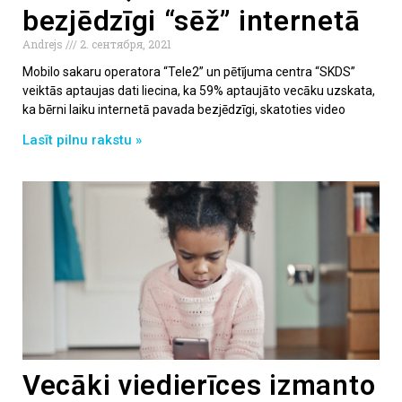
bezjēdzīgi “sēž” internetā
Andrejs
2. сентября, 2021
Mobilo sakaru operatora “Tele2” un pētījuma centra “SKDS”
veiktās aptaujas dati liecina, ka 59% aptaujāto vecāku uzskata,
ka bērni laiku internetā pavada bezjēdzīgi, skatoties video
Lasīt pilnu rakstu »
Vecāki viedierīces izmanto