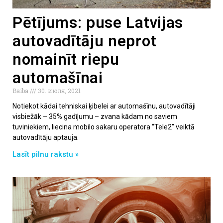
Pētījums: puse Latvijas
autovadītāju neprot
nomainīt riepu
automašīnai
Baiba
30. июля, 2021
Notiekot kādai tehniskai ķibelei ar automašīnu, autovadītāji
visbiežāk – 35% gadījumu – zvana kādam no saviem
tuviniekiem, liecina mobilo sakaru operatora “Tele2” veiktā
autovadītāju aptauja.
Lasīt pilnu rakstu »