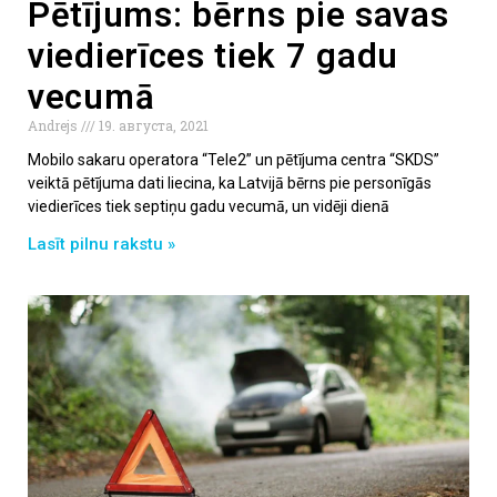
Pētījums: bērns pie savas
viedierīces tiek 7 gadu
vecumā
Andrejs
19. августа, 2021
Mobilo sakaru operatora “Tele2” un pētījuma centra “SKDS”
veiktā pētījuma dati liecina, ka Latvijā bērns pie personīgās
viedierīces tiek septiņu gadu vecumā, un vidēji dienā
Lasīt pilnu rakstu »