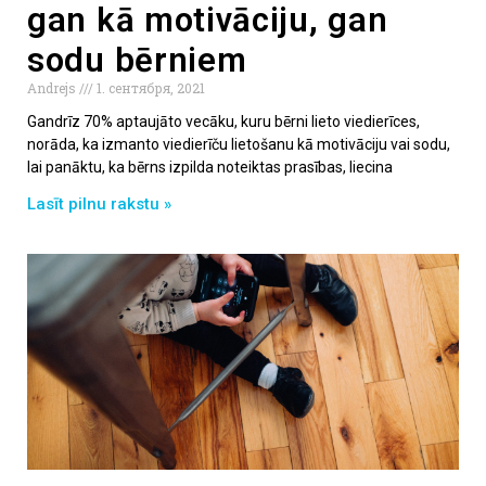
gan kā motivāciju, gan
sodu bērniem
Andrejs
1. сентября, 2021
Gandrīz 70% aptaujāto vecāku, kuru bērni lieto viedierīces,
norāda, ka izmanto viedierīču lietošanu kā motivāciju vai sodu,
lai panāktu, ka bērns izpilda noteiktas prasības, liecina
Lasīt pilnu rakstu »