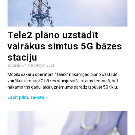
Tele2 plāno uzstādīt
vairākus simtus 5G bāzes
staciju
Andrejs
3. ноября, 2021
Mobilo sakaru operators “Tele2” nākamgad plāno uzstādīt
vairākus simtus 5G bāzes staciju visā Latvijas teritorijā, bet
nākamo trīs gadu laikā uzņēmums paredz izbūvēt 5G tīklu,
Lasīt pilnu rakstu »