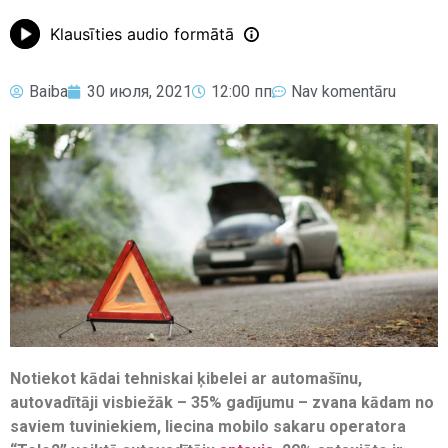
Klausīties audio formātā
Baiba
30 июля, 2021
12:00 пп
Nav komentāru
Notiekot kādai tehniskai ķibelei ar automašīnu,
autovadītāji visbiežāk – 35% gadījumu – zvana kādam no
saviem tuviniekiem, liecina mobilo sakaru operatora