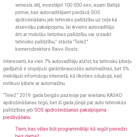
iemesla dēļ, investējot 100 000 eiro, esam Baltijā
pirmie, kas autovadītājiem piedāvā SOS
apdrošināšanu jeb tehnisko palīdzību uz ceļa kā
atsevišķu pakalpojumu, lai ikviens autovadītājs
ērti ar mobilās lietotnes palīdzību var izsaukt
tehnisko palīdzību,” stāsta “Tele2”
komercdirektors Raivo Rosts.
Interesanti, ka vien 7% autovadītāju atzīst, ka tehnisku ķibeļu
gadījumā ir
stopējuši
garāmbraucošās automašīnas, bet 5%
meklējuši informāciju internetā, kā rīkoties situācijā, kad
notikusi ķibele ar automašīnu.
“Tele2” 2019. gada beigās paziņoja par ieiešanu KASKO
apdrošināšanas tirgū, bet šī gada jūnijā par auto tehniskās
palīdzības jeb
SOS apdrošināšanas pakalpojuma
piedāvāšanu
.
Tiem, kas vēlas būt programmētāji: kā iegūt pieredzi
bez darba?