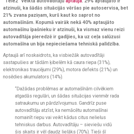
“Tele2” veiktā autovadītāju
aptauja
. 29% aptaujāto ir
atzinuši, ka šādās situācijās vēršas pie autoservisa, bet
21% zvana paziņam, kurš kaut ko saprot no
automašīnām. Kopumā vairāk nekā 40% aptaujāto
automašīnu īpašnieku ir atzinuši, ka vismaz vienu reizi
autovadītāja pieredzē ir gadījies, ka uz ceļa salūzusi
automašīna un bija nepieciešama tehniskā palīdzība.
Aptaujā arī noskaidrots, ka visbiežāk autovadītāji
sastapušies ar tādām ķibelēm kā caura riepa (31%),
elektronikas traucējumi (29%), motora defekts (21%) un
nosēdies akumulators (14%).
“Dažādas problēmas ar automašīnām cilvēkiem
atgadās regulāri, un šādas situācijas vienmēr rada
satraukumu un pārdzīvojumus. Gandrīz puse
autovadītāju atzīst, ka nemācētu automašīnai
nomainīt riepu vai veikt kādus citus nelielus
tehniskus darbus. Autovadītāju – sieviešu vidū
šis skaits ir vēl daudz lielāks (70%). Tieši šī