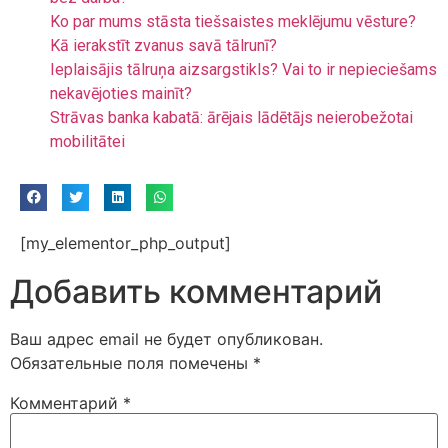
Ko par mums stāsta tiešsaistes meklējumu vēsture?
Kā ierakstīt zvanus savā tālrunī?
Ieplaisājis tālruņa aizsargstikls? Vai to ir nepieciešams
nekavējoties mainīt?
Strāvas banka kabatā: ārējais lādētājs neierobežotai
mobilitātei
[my_elementor_php_output]
Добавить комментарий
Ваш адрес email не будет опубликован.
Обязательные поля помечены
*
Комментарий
*