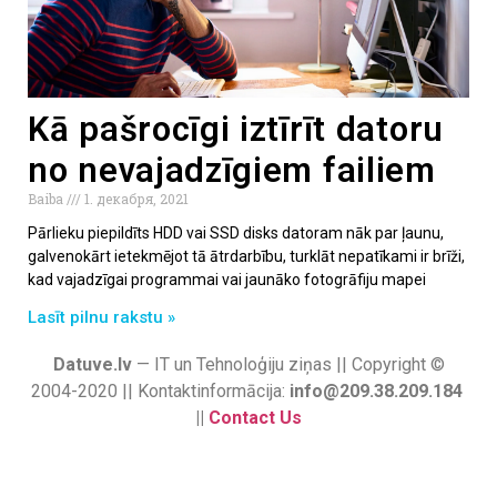
Kā pašrocīgi iztīrīt datoru
no nevajadzīgiem failiem
Baiba
1. декабря, 2021
Pārlieku piepildīts HDD vai SSD disks datoram nāk par ļaunu,
galvenokārt ietekmējot tā ātrdarbību, turklāt nepatīkami ir brīži,
kad vajadzīgai programmai vai jaunāko fotogrāfiju mapei
Lasīt pilnu rakstu »
Datuve.lv
— IT un Tehnoloģiju ziņas || Copyright ©
2004-2020 || Kontaktinformācija:
info@209.38.209.184
||
Contact Us