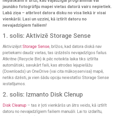
nepatīkami ir brīži, kad vajadzīgai programmai vai
jaunāko fotogrāfiju mapei vietas datorā vairs nepietiek.
Labā ziņa – atbrīvot datora disku no visa liekā ir visai
vienkārši. Lasi un uzzini, kā iztīrīt datoru no
nevajadzīgiem failiem!
1. solis: Aktivizē Storage Sense
Aktivizējot
Storage Sense
, brīžos, kad datora diskā nav
pietiekami daudz vietas, tas izdzēsīs nevajadzīgos failus.
Atkritne (Recycle Bin) ik pēc noteikta laika tiks iztīrīta
automātiski, savukārt faili, kas atrodas lejupielāžu
(Downloads) un OneDrive (vai cita mākoņservisa) mapē,
netiks dzēsti, ja vien šādu opciju neiestatīsi Storage Sense
iestatījumos.
2. solis: Izmanto Disk Clenup
Disk Cleanup
– tas ir ļoti vienkāršs un ātrs veids, kā iztīrīt
datoru no nevajadzīgiem failiem manuāli. Lai to izdarītu,