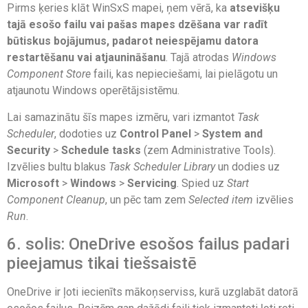
Pirms ķeries klāt WinSxS mapei, ņem vērā, ka
atsevišķu
tajā esošo failu vai pašas mapes dzēšana var radīt
būtiskus bojājumus, padarot neiespējamu datora
restartēšanu vai atjaunināšanu
. Tajā atrodas
Windows
Component Store
faili, kas nepieciešami, lai pielāgotu un
atjaunotu Windows operētājsistēmu.
Lai samazinātu šīs mapes izmēru, vari izmantot
Task
Scheduler
, dodoties uz
Control Panel
>
System and
Security
>
Schedule tasks
(zem Administrative Tools).
Izvēlies bultu blakus
Task Scheduler Library
un dodies uz
Microsoft
>
Windows
>
Servicing
. Spied uz
Start
Component Cleanup
, un pēc tam zem
Selected item
izvēlies
Run
.
6. solis: OneDrive esošos failus padari
pieejamus tikai tiešsaistē
OneDrive ir ļoti iecienīts mākoņserviss, kurā uzglabāt datorā