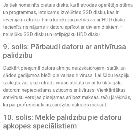
Ja tiek nomainīts cietais disks, kurā atrodas operētājsistēma
un programmas, ieteicams izvēlēties SSD disku, kas ir
ievērojami ātrāks. Failu kolekcijai pietiks arī ar HDD disku.
Iecienīts risinājums ir datoru aprīkot ar diviem diskiem –
nelielāku SSD disku un ietilpīgāku HDD disku.
9. solis: Pārbaudi datoru ar antivīrusa
palīdzību
Dažkārt pieejamā datora atmiņa neizskaidrojami sarūk, un
šādos gadījumos bieži pie vainas ir vīruss. Lai šādu iespēju
izslēgtu vai, gluži otrādi, vīrusu atklātu un ar to tiktu galā,
datoram nepieciešams uzticams antivīruss. Vienkāršākas
antivīrusu versijas pieejamas arī bez maksas, taču jārēķinās,
ka par profesionālu aizsardzību nāksies maksāt.
10. solis: Meklē palīdzību pie datoru
apkopes speciālistiem