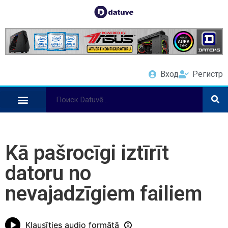
Вход
Регистр
Kā pašrocīgi iztīrīt
datoru no
nevajadzīgiem failiem
Klausīties audio formātā