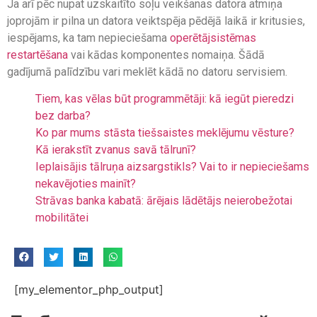
Ja arī pēc nupat uzskaitīto soļu veikšanas datora atmiņa
joprojām ir pilna un datora veiktspēja pēdējā laikā ir kritusies,
iespējams, ka tam nepieciešama
operētājsistēmas
restartēšana
vai kādas komponentes nomaiņa. Šādā
gadījumā palīdzību vari meklēt kādā no datoru servisiem.
Tiem, kas vēlas būt programmētāji: kā iegūt pieredzi
bez darba?
Ko par mums stāsta tiešsaistes meklējumu vēsture?
Kā ierakstīt zvanus savā tālrunī?
Ieplaisājis tālruņa aizsargstikls? Vai to ir nepieciešams
nekavējoties mainīt?
Strāvas banka kabatā: ārējais lādētājs neierobežotai
mobilitātei
[my_elementor_php_output]