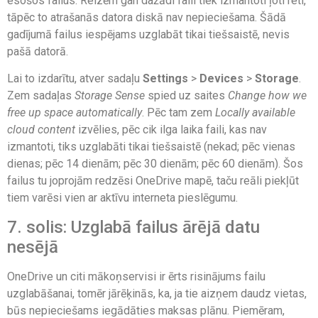
esošos failus. Reizēm gan dažādi faili tiek izmantoti ļoti reti,
tāpēc to atrašanās datora diskā nav nepieciešama. Šādā
gadījumā failus iespējams uzglabāt tikai tiešsaistē, nevis
pašā datorā.
Lai to izdarītu, atver sadaļu
Settings
>
Devices
>
Storage
.
Zem sadaļas
Storage Sense
spied uz saites
Change how we
free up space automatically
. Pēc tam zem
Locally available
cloud content
izvēlies, pēc cik ilga laika faili, kas nav
izmantoti, tiks uzglabāti tikai tiešsaistē (nekad; pēc vienas
dienas; pēc 14 dienām; pēc 30 dienām; pēc 60 dienām). Šos
failus tu joprojām redzēsi OneDrive mapē, taču reāli piekļūt
tiem varēsi vien ar aktīvu interneta pieslēgumu.
7. solis: Uzglabā failus ārējā datu
nesējā
OneDrive un citi mākoņservisi ir ērts risinājums failu
uzglabāšanai, tomēr jārēķinās, ka, ja tie aizņem daudz vietas,
būs nepieciešams iegādāties maksas plānu. Piemēram,