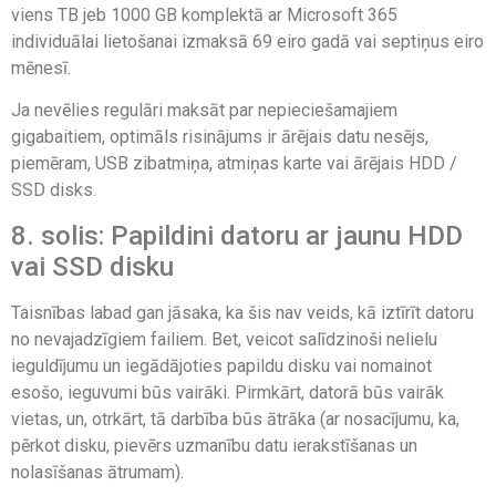
viens TB jeb 1000 GB komplektā ar Microsoft 365
individuālai lietošanai izmaksā 69 eiro gadā vai septiņus eiro
mēnesī.
Ja nevēlies regulāri maksāt par nepieciešamajiem
gigabaitiem, optimāls risinājums ir ārējais datu nesējs,
piemēram, USB zibatmiņa, atmiņas karte vai ārējais HDD /
SSD disks.
8. solis: Papildini datoru ar jaunu HDD
vai SSD disku
Taisnības labad gan jāsaka, ka šis nav veids, kā iztīrīt datoru
no nevajadzīgiem failiem. Bet, veicot salīdzinoši nelielu
ieguldījumu un iegādājoties papildu disku vai nomainot
esošo, ieguvumi būs vairāki. Pirmkārt, datorā būs vairāk
vietas, un, otrkārt, tā darbība būs ātrāka (ar nosacījumu, ka,
pērkot disku, pievērs uzmanību datu ierakstīšanas un
nolasīšanas ātrumam).