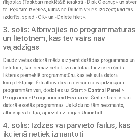
rīkjoslas (Taskbar) meklētājā ieraksti «Disk Cleanup» un atver
to. Pēc tam izvēlies, kurus no failiem vēlies izdzēst; kad tas
izdarīts, spied «OK» un «Delete files».
3. solis: Atbrīvojies no programmatūras
un lietotnēm, kas tev vairs nav
vajadzīgas
Daudz vietas datorā mēdz aizņemt dažādas programmas un
lietotnes, kas nemaz netiek izmantotas; bieži vien šāds
liktenis piemeklē programmatūru, kas iekļauta datora
komplektācijā. Ērti atbrīvoties no visām nevajadzīgajām
programmām vari, dodoties uz
Start
>
Control Panel
>
Programs
>
Programs and Features
. Šeit redzēsi visas
datorā esošās programmas. Ja kādu no tām neizmanto,
atbrīvojies to tās, spiežot uz pogas
Uninstall
.
4. solis: Izdzēs vai pārvieto failus, kas
ikdienā netiek izmantoti