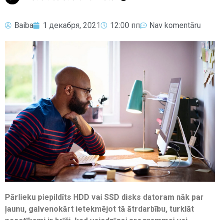
Baiba
1 декабря, 2021
12:00 пп
Nav komentāru
Pārlieku piepildīts HDD vai SSD disks datoram nāk par
ļaunu, galvenokārt ietekmējot tā ātrdarbību, turklāt