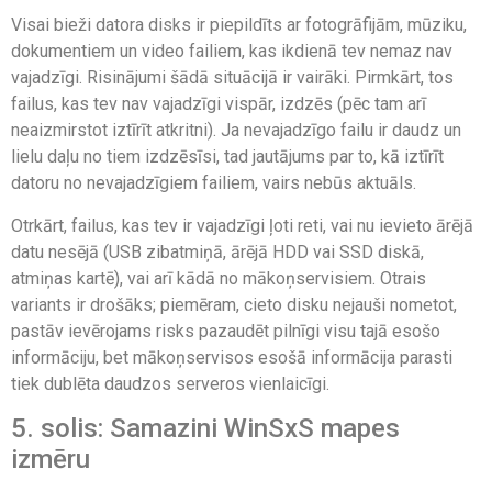
Visai bieži datora disks ir piepildīts ar fotogrāfijām, mūziku,
dokumentiem un video failiem, kas ikdienā tev nemaz nav
vajadzīgi. Risinājumi šādā situācijā ir vairāki. Pirmkārt, tos
failus, kas tev nav vajadzīgi vispār, izdzēs (pēc tam arī
neaizmirstot iztīrīt atkritni). Ja nevajadzīgo failu ir daudz un
lielu daļu no tiem izdzēsīsi, tad jautājums par to, kā iztīrīt
datoru no nevajadzīgiem failiem, vairs nebūs aktuāls.
Otrkārt, failus, kas tev ir vajadzīgi ļoti reti, vai nu ievieto ārējā
datu nesējā (USB zibatmiņā, ārējā HDD vai SSD diskā,
atmiņas kartē), vai arī kādā no mākoņservisiem. Otrais
variants ir drošāks; piemēram, cieto disku nejauši nometot,
pastāv ievērojams risks pazaudēt pilnīgi visu tajā esošo
informāciju, bet mākoņservisos esošā informācija parasti
tiek dublēta daudzos serveros vienlaicīgi.
5. solis: Samazini WinSxS mapes
izmēru