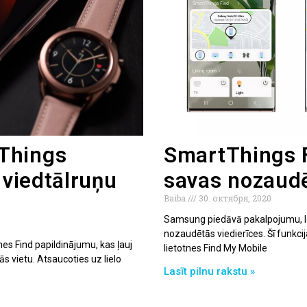
Things
SmartThings F
 viedtālruņu
savas nozaudē
Baiba
30. октября, 2020
i
Samsung piedāvā pakalpojumu, lai
nozaudētās viedierīces. Šī funkc
nes Find papildinājumu, kas ļauj
lietotnes Find My Mobile
s vietu. Atsaucoties uz lielo
Lasīt pilnu rakstu »