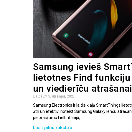
Samsung ievieš Smart
lietotnes Find funkciju
un viedierīču atrašana
Baiba
5. января, 2021
Samsung Electronics ir laidis klajā SmartThings lietot
ātri un efektīvi noteikt Samsung Galaxy ierīču atrašanā
pieprasījumu Lielbritānijā,
Lasīt pilnu rakstu »