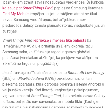
īpašniekiem atrast savas nozaudētās viedierīces. Šī funkcija,
ko sauc par
SmartThings
Find
, paplašina Samsung lietotnes
Find My Mobile
iespējas, ļaujot lietotājiem atrast ne tikai
savus Samsung viedtālruņus, bet arī jebkurus sev
piederošos Galaxy zīmola planšetdatorus, viedpulksteņus un
austiņas.
SmartThings Find
iepriekšējā mēnesī tika palaists
kā
izmēģinājums ASV, Lielbritānijā un Dienvidkorejā, taču
Samsung saka, ka šī funkcija tagad ir gatava globālai
palaišanai (vienlaikus atzīmējot, ka piekļuve var atšķirties
atkarībā no tirgus un piegādātāja).
Jaunā funkcija ierīču atrašanai izmanto
Bluetooth Low Energy
(BLE) un
Ultra-Wide Band
(UWB) pakalpojumus, un tā ir
pieejama aparatūrā, kurā darbojas operētājsistēma Android 8
vai jaunāka versija. Kad lietotāji reģistrējas pakalpojumam,
viņi var izmantot
SmartThings Find
, lai izsekotu savas Galaxy
ierīces, pat ja tās nav savienotas ar mobilo tīklu. (Kaut gan
nav zināms, vai pakalpojums darbojas ar izslēgtām ierīcēm.)