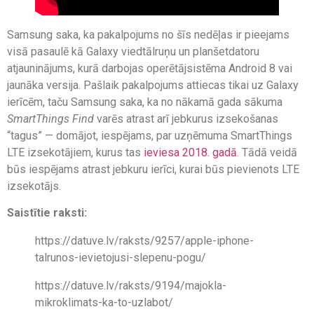
Samsung saka, ka pakalpojums no šīs nedēļas ir pieejams
visā pasaulē kā Galaxy viedtālruņu un planšetdatoru
atjauninājums, kurā darbojas operētājsistēma Android 8 vai
jaunāka versija. Pašlaik pakalpojums attiecas tikai uz Galaxy
ierīcēm, taču Samsung saka, ka no nākamā gada sākuma
SmartThings Find
varēs atrast arī jebkurus izsekošanas
“tagus” — domājot, iespējams, par uzņēmuma SmartThings
LTE izsekotājiem, kurus tas
ieviesa 2018. gadā
. Tādā veidā
būs iespējams atrast jebkuru ierīci, kurai būs pievienots LTE
izsekotājs.
Saistītie raksti:
https://datuve.lv/raksts/9257/apple-iphone-
talrunos-ievietojusi-slepenu-pogu/
https://datuve.lv/raksts/9194/majokla-
mikroklimats-ka-to-uzlabot/