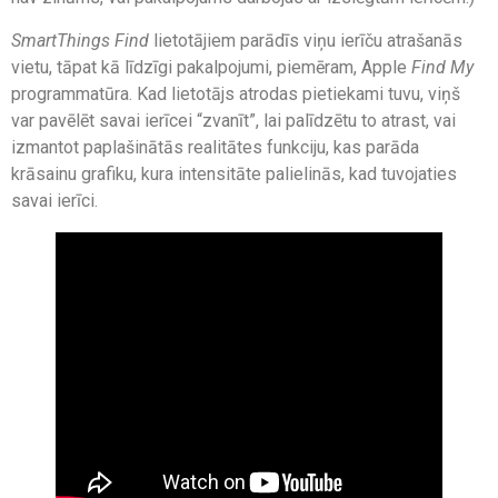
SmartThings Find
lietotājiem parādīs viņu ierīču atrašanās
vietu, tāpat kā līdzīgi pakalpojumi, piemēram, Apple
Find My
programmatūra. Kad lietotājs atrodas pietiekami tuvu, viņš
var pavēlēt savai ierīcei “zvanīt”, lai palīdzētu to atrast, vai
izmantot paplašinātās realitātes funkciju, kas parāda
krāsainu grafiku, kura intensitāte palielinās, kad tuvojaties
savai ierīci.