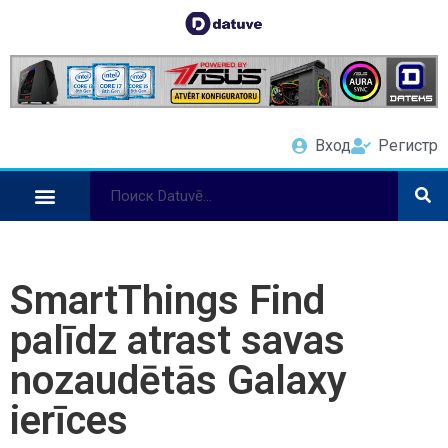
Вход
Регистр
SmartThings Find
palīdz atrast savas
nozaudētās Galaxy
ierīces