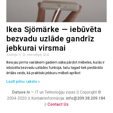
Ikea Sjömärke — iebūvēta
bezvadu uzlāde gandrīz
jebkurai virsmai
Andrejs
21. сентября, 2021
Ikea jau pirms vairākiem gadiem sāka pārdot mēbeles, kurās ir
iebūvēta bezvadu uzlādes funkcija, taču tagad tiek piedāvāts
ērtāks veids, kā praktiski jebkuru mēbeli aprīkot
Lasīt pilnu rakstu »
Datuve.lv
— IT un Tehnoloģiju ziņas || Copyright ©
2004-2020 || Kontaktinformācija:
info@209.38.209.184
||
Contact Us