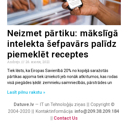
Neizmet pārtiku: mākslīgā
intelekta šefpavārs palīdz
piemeklēt receptes
Andrejs
26. июля, 2021
Tiek lēsts, ka Eiropas Savienībā 20% no kopējā saražotās
pārtikas apjoma tiek izniekoti jeb nonāk atkritumos, kas rodas
visā piegādes ķēdē: zemnieku saimniecībās, pārstrādes un
Lasīt pilnu rakstu »
Datuve.lv
— IT un Tehnoloģiju ziņas || Copyright ©
2004-2020 || Kontaktinformācija:
info@209.38.209.184
||
Contact Us