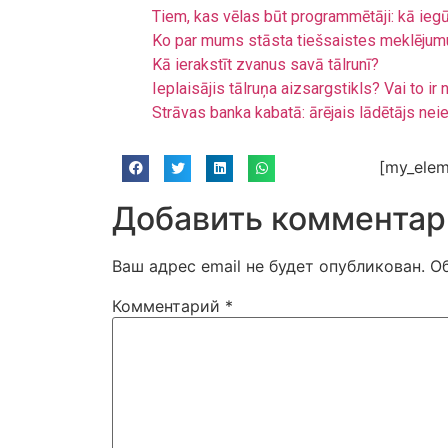
Tiem, kas vēlas būt programmētāji: kā ieg
Ko par mums stāsta tiešsaistes meklējum
Kā ierakstīt zvanus savā tālrunī?
Ieplaisājis tālruņa aizsargstikls? Vai to i
Strāvas banka kabatā: ārējais lādētājs nei
[my_elem
Добавить комментар
Ваш адрес email не будет опубликован.
О
Комментарий
*