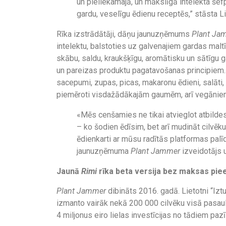
un pieliekamajā, un mākslīgā intelekta šef
gardu, veselīgu ēdienu receptēs,” stāsta L
Rīka izstrādātāji, dāņu jaunuzņēmums
Plant Ja
intelektu, balstoties uz galvenajiem gardas mal
skābu, saldu, kraukšķīgu, aromātisku un sātīgu ga
un pareizas produktu pagatavošanas principiem.
sacepumi, zupas, picas, makaronu ēdieni, salāti, t
piemēroti visdažādākajām gaumēm, arī vegānie
«Mēs cenšamies ne tikai atvieglot atbild
– ko šodien ēdīsim, bet arī mudināt cilvē
ēdienkarti ar mūsu radītās platformas pal
jaunuzņēmuma
Plant Jammer
izveidotājs u
Jaunā
Rimi
rīka beta versija bez maksas pi
Plant Jammer
dibināts 2016. gadā. Lietotni “Izt
izmanto vairāk nekā 200 000 cilvēku visā pasau
4 miljonus eiro lielas investīcijas no tādiem