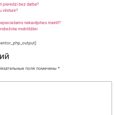
ūt pieredzi bez darba?
u vēsture?
r nepieciešams nekavējoties mainīt?
erobežotai mobilitātei
entor_php_output]
ий
бязательные поля помечены
*