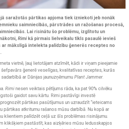
jā saražotās pārtikas apjoma tiek izniekoti jeb nonāk
zemnieku saimniecībās, pārstrādes un ražošanas procesā,
imniecībās. Lai risinātu šo problēmu, izglītotu un
 nākotni,
Rimi
kā pirmais lielveikalu tīkls pasaulē ievieš
s ar mākslīgā intelekta palīdzību ģenerēs receptes no
.
erneta vietnē, ļauj lietotājam atzīmēt, kādi ir viņam pieejamie
is šefpavārs ģenerē veselīgas, kvalitatīvas receptes, kurās
ts sadarbībā ar Dānijas jaunuzņēmumu
Plant Jammer
.
ma.
Rimi
nesen veiktais pētījums rāda, ka pat 90% cilvēku
 ilgstoši gaidot savu kārtu. Rimi pastāvīgi investē
i prognozēt pārtikas pasūtījumus un uzraudzīt “ieteicams
tu pārtikas atkritumu rašanos mūsu darbībā. Nu kopā ar
u klientiem palīdzēt ceļā uz šīs problēmas risinājumu.
ažiem klikšķiem pastāstīt, kas aizķēries mūsu ledusskapjos