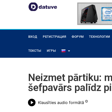
ВХОД
РЕГИСТРАЦИЯ
ФОРУМ
ТЕХНОЛОГИИ
ТЕКСТЫ
ИГРЫ
Neizmet pārtiku: m
šefpavārs palīdz p
Klausīties audio formātā