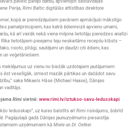
pavārs paveic pārējo darbu, apvienojot sastāvdaļas
iene Perija,
Rimi Baltic
digitālās attīstības direktore.
mmer
, kopā ar pieredzējušiem pavāriem apmācījuši mākslīgo
tītes pamatprincipiem, kas katrā ēdienreizē apvieno umami,
ršu, kā arī vairāk nekā viena miljona lietotāju pieredzes analīzi
 Rīka lietotājiem pieejams teju neskaitāms recepšu klāsts –
ako, risoto, pīrāgi, sautējumi un daudzi citi ēdieni, kas
m un veģetāriešiem.
es meklējumus uz vienu no biežāk uzdotajiem jautājumiem
kus ēst veselīgāk, izmest mazāk pārtikas un dažādot savu
īdzību,” saka Mikaels Hāse (Michael Haase), Dānijas
n vadītājs.
eejama
Rimi
vietnē:
www.rimi.lv/iztukso-savu-ledusskapi
ukšo ledusskapi”, uz kuras balstīts arī
Rimi
risinājums, šobrīd
lē. Pagājušajā gadā Dānijas jaunuzņēmums piesaistīja
 pazīstamiem uzņēmumiem kā
Miele
un
Dr. Oetker
.