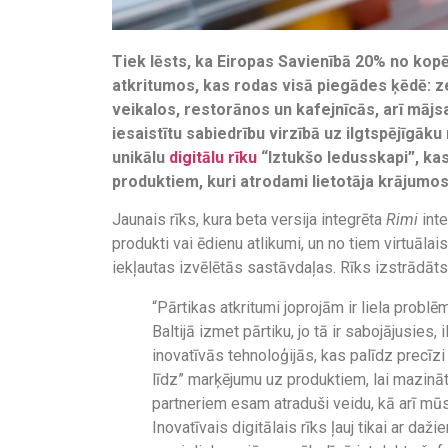
Tiek lēsts, ka Eiropas Savienībā 20% no kopē
atkritumos, kas rodas visā piegādes ķēdē: 
veikalos, restorānos un kafejnīcās, arī mājsa
iesaistītu sabiedrību virzībā uz ilgtspējīgāku
unikālu
digitālu rīku
“Iztukšo ledusskapi”, ka
produktiem, kuri atrodami lietotāja krājumos
Jaunais rīks, kura beta versija integrēta
Rimi
int
produkti vai ēdienu atlikumi, un no tiem virtuāla
iekļautas izvēlētās sastāvdaļas. Rīks izstrādā
“Pārtikas atkritumi joprojām ir liela problē
Baltijā izmet pārtiku, jo tā ir sabojājusies,
inovatīvās tehnoloģijās, kas palīdz precīz
līdz” marķējumu uz produktiem, lai mazinā
partneriem esam atraduši veidu, kā arī mūs
Inovatīvais digitālais rīks ļauj tikai ar d