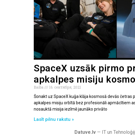
SpaceX uzsāk pirmo pr
apkalpes misiju kosm
Baiba
16. сентября, 2021
Šonakt uz SpaceX kuģa klāja kosmosā devās četras p
apkalpes misiju orbītā bez profesionāli apmācītiem a
nosauktā misija iezīmē jaunāko privāto
Lasīt pilnu rakstu »
Datuve.lv
— IT un Tehnoloģij