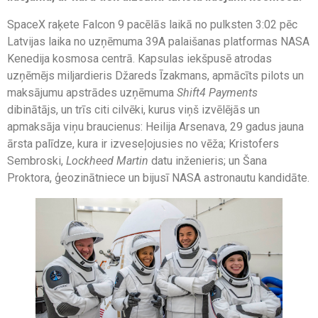
SpaceX raķete Falcon 9 pacēlās laikā no pulksten 3:02 pēc
Latvijas laika no uzņēmuma 39A palaišanas platformas NASA
Kenedija kosmosa centrā. Kapsulas iekšpusē atrodas
uzņēmējs miljardieris Džareds Īzakmans, apmācīts pilots un
maksājumu apstrādes uzņēmuma
Shift4 Payments
dibinātājs, un trīs citi cilvēki, kurus viņš izvēlējās un
apmaksāja viņu braucienus: Heilija Arsenava, 29 gadus jauna
ārsta palīdze, kura ir izveseļojusies no vēža; Kristofers
Sembroski,
Lockheed Martin
datu inženieris; un Šana
Proktora, ģeozinātniece un bijusī NASA astronautu kandidāte.