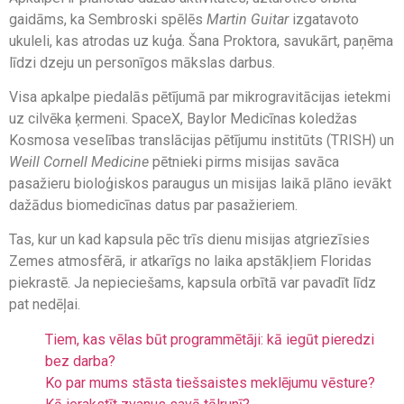
gaidāms, ka Sembroski spēlēs
Martin Guitar
izgatavoto
ukuleli, kas atrodas uz kuģa. Šana Proktora, savukārt, paņēma
līdzi dzeju un personīgos mākslas darbus.
Visa apkalpe piedalās pētījumā par mikrogravitācijas ietekmi
uz cilvēka ķermeni. SpaceX, Baylor Medicīnas koledžas
Kosmosa veselības translācijas pētījumu institūts (TRISH) un
Weill Cornell Medicine
pētnieki pirms misijas savāca
pasažieru bioloģiskos paraugus un misijas laikā plāno ievākt
dažādus biomedicīnas datus par pasažieriem.
Tas, kur un kad kapsula pēc trīs dienu misijas atgriezīsies
Zemes atmosfērā, ir atkarīgs no laika apstākļiem Floridas
piekrastē. Ja nepieciešams, kapsula orbītā var pavadīt līdz
pat nedēļai.
Tiem, kas vēlas būt programmētāji: kā iegūt pieredzi
bez darba?
Ko par mums stāsta tiešsaistes meklējumu vēsture?