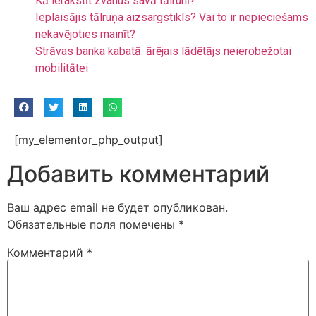
Kā ierakstīt zvanus savā tālrunī?
Ieplaisājis tālruņa aizsargstikls? Vai to ir nepieciešams
nekavējoties mainīt?
Strāvas banka kabatā: ārējais lādētājs neierobežotai
mobilitātei
[my_elementor_php_output]
Добавить комментарий
Ваш адрес email не будет опубликован.
Обязательные поля помечены
*
Комментарий
*