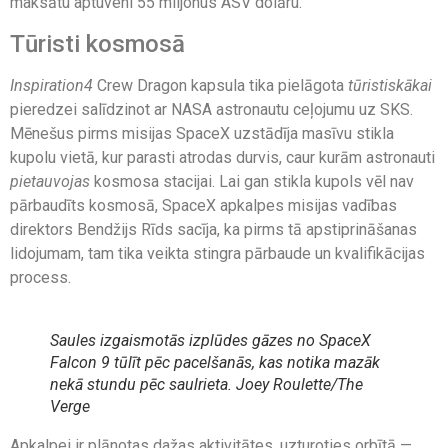
maksātu aptuveni 55 miljonus ASV dolāru.
Tūristi kosmosā
Inspiration4
Crew Dragon kapsula tika pielāgota
tūristiskākai
pieredzei salīdzinot ar NASA astronautu ceļojumu uz SKS.
Mēnešus pirms misijas SpaceX uzstādīja masīvu stikla
kupolu vietā, kur parasti atrodas durvis, caur kurām astronauti
pietauvojas
kosmosa stacijai. Lai gan stikla kupols vēl nav
pārbaudīts kosmosā, SpaceX apkalpes misijas vadības
direktors Bendžijs Rīds sacīja, ka pirms tā apstiprināšanas
lidojumam, tam tika veikta stingra pārbaude un kvalifikācijas
process.
Saules izgaismotās izplūdes gāzes no SpaceX
Falcon 9 tūlīt pēc pacelšanās, kas notika mazāk
nekā stundu pēc saulrieta. Joey Roulette/The
Verge
Apkalpei ir plānotas dažas aktivitātes, uzturoties orbītā —