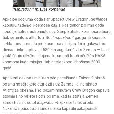
Inspiration4
misijas komanda
Apkalpe lidojumā dodas ar SpaceX Crew Dragon
Resilience
kapsulu, tādējādi kosmosa kuģis, kas gandrīz pirms gada
nosūtīja četrus astronautus uz Starptautisko kosmosa staciju,
tiek izmantots atkārtoti. Bet
Inspiration4
gadījumā kapsula
netiks piestiprināta pie kosmosa stacijas. Tā ir gatava trīs
dienas riņķot aptuveni 580 km augstumā virs Zemes — tas ir
vistālākais cilvēku lidojums kosmosā kopš pēdējās NASA
kosmosa kuģa misijas Habla teleskopa labošanai 2009.
gadā.
Aptuveni deviņas minūtes pēc pacelšanās Falcon 9 pirmā
posma nesējraķete
atgriezās uz Zemes, lai nolaistos
Atlantijas okeānā. Pēc dažām minūtēm Crew Dragon kapsula
atdalījās no raķetes otrā posma, kad tā atstāja Zemes
atmosfēru, nosūtot
Inspiration4
apkalpi tālāk orbītā.
Nākamās pusotras stundas laikā kapsula pakāpeniski