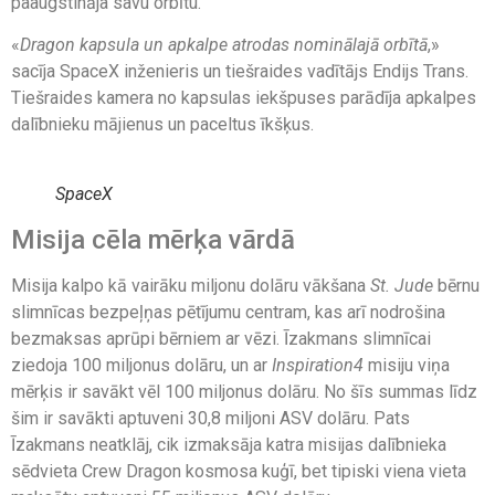
paaugstināja savu orbītu.
«
Dragon kapsula un apkalpe atrodas nominālajā orbītā
,»
sacīja SpaceX inženieris un tiešraides vadītājs Endijs Trans.
Tiešraides kamera no kapsulas iekšpuses parādīja apkalpes
dalībnieku mājienus un paceltus īkšķus.
SpaceX
Misija cēla mērķa vārdā
Misija kalpo kā vairāku miljonu dolāru vākšana
St. Jude
bērnu
slimnīcas bezpeļņas pētījumu centram, kas arī nodrošina
bezmaksas aprūpi bērniem ar vēzi. Īzakmans slimnīcai
ziedoja 100 miljonus dolāru, un ar
Inspiration4
misiju viņa
mērķis ir savākt vēl 100 miljonus dolāru. No šīs summas līdz
šim ir savākti aptuveni 30,8 miljoni ASV dolāru. Pats
Īzakmans neatklāj, cik izmaksāja katra misijas dalībnieka
sēdvieta Crew Dragon kosmosa kuģī, bet tipiski viena vieta