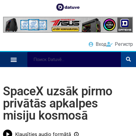
Вход
Регистр
SpaceX uzsāk pirmo
privātās apkalpes
misiju kosmosā
Klausīties audio formātā