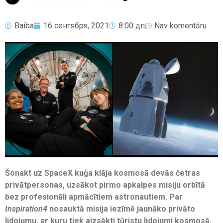
Baiba
16 сентября, 2021
8:00 дп
Nav komentāru
Šonakt uz SpaceX kuģa klāja kosmosā devās četras
privātpersonas, uzsākot pirmo apkalpes misiju orbītā
bez profesionāli apmācītiem astronautiem. Par
Inspiration4
nosauktā misija iezīmē jaunāko privāto
lidojumu, ar kuru tiek aizsākti tūristu lidojumi kosmosā.