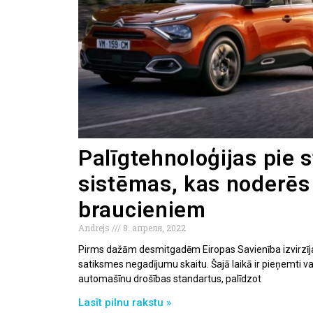
Palīgtehnoloģijas pie s
sistēmas, kas noderēs
braucieniem
Andrejs
8. апреля, 2022
Pirms dažām desmitgadēm Eiropas Savienība izvirzīja
satiksmes negadījumu skaitu. Šajā laikā ir pieņemti v
automašīnu drošības standartus, palīdzot
Lasīt pilnu rakstu »