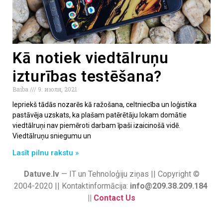
Kā notiek viedtālruņu
izturības testēšana?
Baiba
9. июля, 2021
Iepriekš tādās nozarēs kā ražošana, celtniecība un loģistika
pastāvēja uzskats, ka plašam patērētāju lokam domātie
viedtālruņi nav piemēroti darbam īpaši izaicinošā vidē.
Viedtālruņu sniegumu un
Lasīt pilnu rakstu »
Datuve.lv
— IT un Tehnoloģiju ziņas || Copyright ©
2004-2020 || Kontaktinformācija:
info@209.38.209.184
||
Contact Us