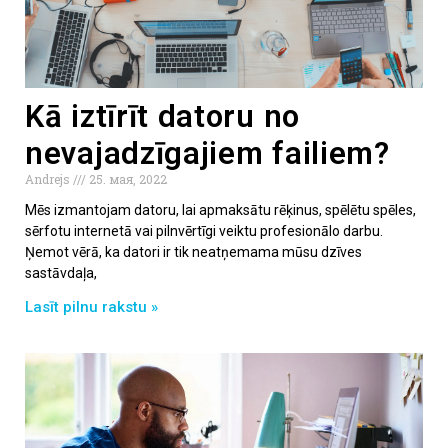
Kā iztīrīt datoru no
nevajadzīgajiem failiem?
Andrejs
25. мая, 2022
Mēs izmantojam datoru, lai apmaksātu rēķinus, spēlētu spēles,
sērfotu internetā vai pilnvērtīgi veiktu profesionālo darbu.
Ņemot vērā, ka datori ir tik neatņemama mūsu dzīves
sastāvdaļa,
Lasīt pilnu rakstu »