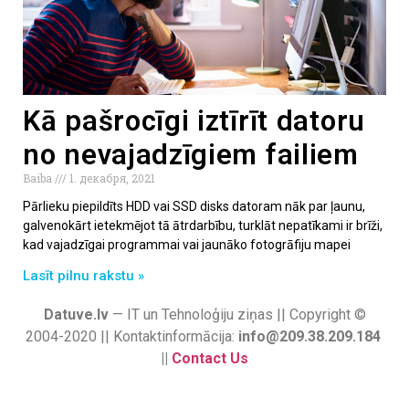
Kā pašrocīgi iztīrīt datoru
no nevajadzīgiem failiem
Baiba
1. декабря, 2021
Pārlieku piepildīts HDD vai SSD disks datoram nāk par ļaunu,
galvenokārt ietekmējot tā ātrdarbību, turklāt nepatīkami ir brīži,
kad vajadzīgai programmai vai jaunāko fotogrāfiju mapei
Lasīt pilnu rakstu »
Datuve.lv
— IT un Tehnoloģiju ziņas || Copyright ©
2004-2020 || Kontaktinformācija:
info@209.38.209.184
||
Contact Us