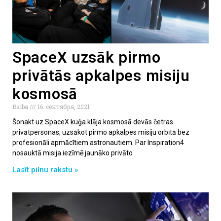
SpaceX uzsāk pirmo
privātās apkalpes misiju
kosmosā
Baiba
16. сентября, 2021
Šonakt uz SpaceX kuģa klāja kosmosā devās četras
privātpersonas, uzsākot pirmo apkalpes misiju orbītā bez
profesionāli apmācītiem astronautiem. Par Inspiration4
nosauktā misija iezīmē jaunāko privāto
Lasīt pilnu rakstu »