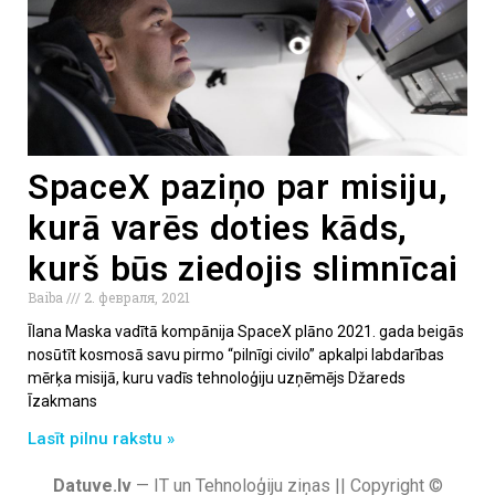
SpaceX paziņo par misiju,
kurā varēs doties kāds,
kurš būs ziedojis slimnīcai
Baiba
2. февраля, 2021
Īlana Maska vadītā kompānija SpaceX plāno 2021. gada beigās
nosūtīt kosmosā savu pirmo “pilnīgi civilo” apkalpi labdarības
mērķa misijā, kuru vadīs tehnoloģiju uzņēmējs Džareds
Īzakmans
Lasīt pilnu rakstu »
Datuve.lv
— IT un Tehnoloģiju ziņas || Copyright ©