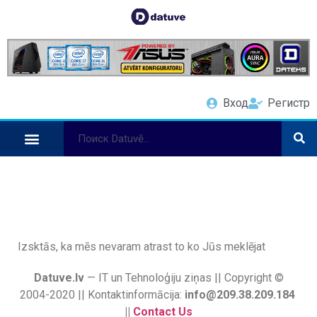
Вход
Регистр
Izsktās, ka mēs nevaram atrast to ko Jūs meklējat
Datuve.lv
— IT un Tehnoloģiju ziņas || Copyright ©
2004-2020 || Kontaktinformācija:
info@209.38.209.184
||
Contact Us