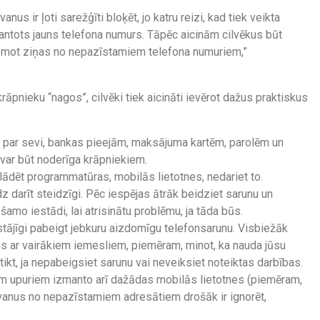
us ir ļoti sarežģīti bloķēt, jo katru reizi, kad tiek veikta
mantots jauns telefona numurs. Tāpēc aicinām cilvēkus būt
ņemot ziņas no nepazīstamiem telefona numuriem,”
rāpnieku “nagos”, cilvēki tiek aicināti ievērot dažus praktiskus
 par sevi, bankas pieejām, maksājuma kartēm, parolēm un
 var būt noderīga krāpniekiem.
lādēt programmatūras, mobilās lietotnes, nedariet to.
z darīt steidzīgi. Pēc iespējas ātrāk beidziet sarunu un
šamo iestādi, lai atrisinātu problēmu, ja tāda būs.
zstājīgi pabeigt jebkuru aizdomīgu telefonsarunu. Visbiežāk
ies ar vairākiem iemesliem, piemēram, minot, ka nauda jūsu
otikt, ja nepabeigsiet sarunu vai neveiksiet noteiktas darbības.
viem upuriem izmanto arī dažādas mobilās lietotnes (piemēram,
zvanus no nepazīstamiem adresātiem drošāk ir ignorēt,