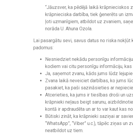
“Jāuzsver, ka pēdējā laikā krāpnieciskos zvan
krāpnieciska darbība, tiek ģenerēts un iz
ļoti uzmanīgiem, atbildot uz zvaniem, sa
norāda U. Ahuna Ozola.
Lai pasargātu sevi, savus datus no riska nokļūt k
padomus:
Nesniedziet nekādu personīgu informāciju
kodiem vai citu personīgu informāciju, kas
Ja, saņemot zvanu, kāds jums lūdz lejupie
Zvana laikā neveiciet darbības, ko jums lūd
pasakiet, ka paši sazināsieties ar nepiecie
Atcerieties, ka jums ir tiesības droši un u
krāpnieki neļaus beigt sarunu, aizbildinot
kontā ir apdraudēta un ar to var kaut kas n
Būtiski zināt, ka krāpnieki saziņai ar sa
“WhatsApp”, “Viber” u.c.), tāpēc ziņas un 
neatbildot uz tiem.