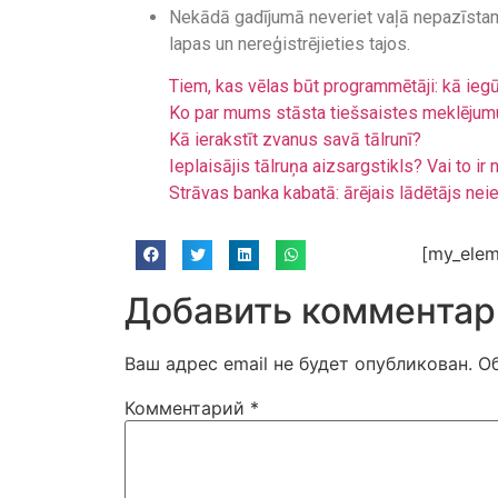
Nekādā gadījumā neveriet vaļā nepazīstamu
lapas un nereģistrējieties tajos.
Tiem, kas vēlas būt programmētāji: kā ieg
Ko par mums stāsta tiešsaistes meklējum
Kā ierakstīt zvanus savā tālrunī?
Ieplaisājis tālruņa aizsargstikls? Vai to i
Strāvas banka kabatā: ārējais lādētājs nei
[my_elem
Добавить комментар
Ваш адрес email не будет опубликован.
О
Комментарий
*