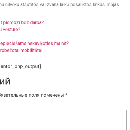
 cilvēku atsūtītos vai zvana laikā nosauktos linkus, mājas
ūt pieredzi bez darba?
u vēsture?
r nepieciešams nekavējoties mainīt?
erobežotai mobilitātei
entor_php_output]
ий
бязательные поля помечены
*