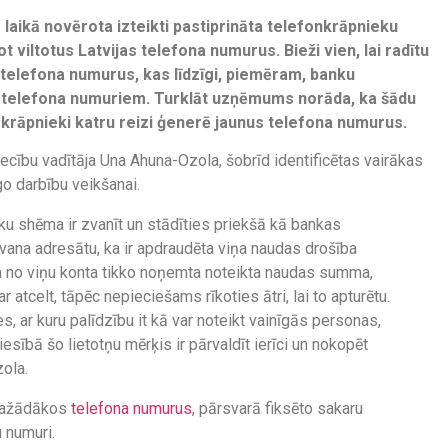
 laikā novērota izteikti pastiprināta telefonkrāpnieku
ot viltotus Latvijas telefona numurus. Bieži vien, lai radītu
telefona numurus, kas līdzīgi, piemēram, banku
u telefona numuriem. Turklāt uzņēmums norāda, ka šādu
 krāpnieki katru reizi ģenerē jaunus telefona numurus.
ecību vadītāja Una Ahuna-Ozola, šobrīd identificētas vairākas
o darbību veikšanai.
ku shēma ir zvanīt un stādīties priekšā kā bankas
vana adresātu, ka ir apdraudēta viņa naudas drošība
a no viņu konta tikko noņemta noteikta naudas summa,
 atcelt, tāpēc nepieciešams rīkoties ātri, lai to apturētu.
es, ar kuru palīdzību it kā var noteikt vainīgās personas,
esībā šo lietotņu mērķis ir pārvaldīt ierīci un nokopēt
zola.
sdažādākos
telefona numurus
, pārsvarā fiksēto sakaru
u numuri.