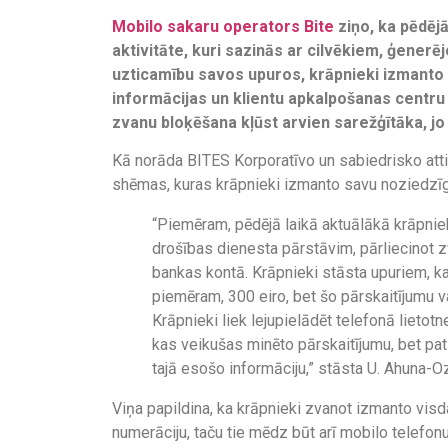
Mobilo sakaru operators Bite
ziņo, ka pēdējā
aktivitāte, kuri sazinās ar cilvēkiem, ģenerēj
uzticamību savos upuros, krāpnieki izmanto 
informācijas un klientu apkalpošanas centr
zvanu bloķēšana kļūst arvien sarežģītāka, jo
Kā norāda BITES Korporatīvo un sabiedrisko atti
shēmas, kuras krāpnieki izmanto savu noziedzīg
“Piemēram, pēdējā laikā aktuālākā krāpnie
drošības dienesta pārstāvim, pārliecinot z
bankas kontā. Krāpnieki stāsta upuriem, k
piemēram, 300 eiro, bet šo pārskaitījumu var
Krāpnieki liek lejupielādēt telefonā lietotn
kas veikušas minēto pārskaitījumu, bet pati
tajā esošo informāciju,” stāsta U. Ahuna-O
Viņa papildina, ka krāpnieki zvanot izmanto vi
numerāciju, taču tie mēdz būt arī mobilo telefon