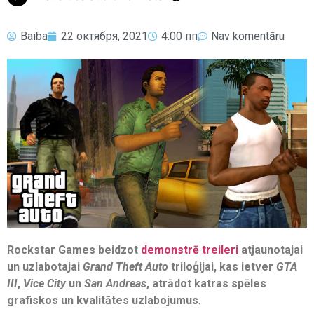
Baiba
22 октября, 2021
4:00 пп
Nav komentāru
Rockstar Games beidzot
demonstrē treileri
atjaunotajai
un uzlabotajai
Grand Theft Auto
triloģijai, kas ietver
GTA
III
,
Vice City
un
San Andreas
, atrādot katras spēles
grafiskos un kvalitātes uzlabojumus
.