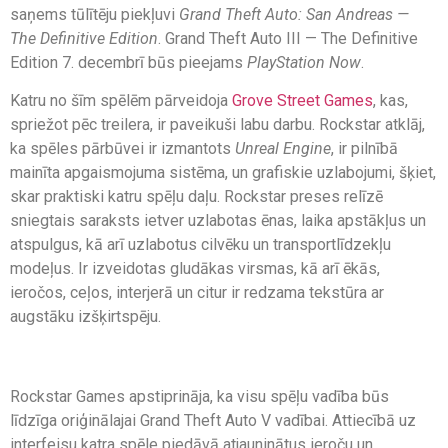
saņems tūlītēju piekļuvi
Grand Theft Auto: San Andreas —
The Definitive Edition
. Grand Theft Auto III — The Definitive
Edition 7. decembrī būs pieejams
PlayStation Now
.
Katru no šīm spēlēm pārveidoja
Grove Street Games
, kas,
spriežot pēc treilera, ir paveikuši labu darbu. Rockstar atklāj,
ka spēles pārbūvei ir izmantots
Unreal Engine
, ir pilnībā
mainīta apgaismojuma sistēma, un grafiskie uzlabojumi, šķiet,
skar praktiski katru spēļu daļu. Rockstar preses relīzē
sniegtais saraksts ietver uzlabotas ēnas, laika apstākļus un
atspulgus, kā arī uzlabotus cilvēku un transportlīdzekļu
modeļus. Ir izveidotas gludākas virsmas, kā arī ēkās,
ieročos, ceļos, interjerā un citur ir redzama tekstūra ar
augstāku izšķirtspēju.
Rockstar Games apstiprināja, ka visu spēļu vadība būs
līdzīga oriģinālajai Grand Theft Auto V vadībai. Attiecībā uz
interfeisu katra spēle piedāvā atjauninātus ieroču un