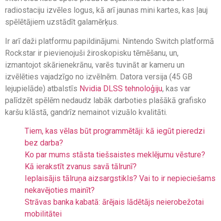
radiostaciju izvēles logus, kā arī jaunas mini kartes, kas ļauj
spēlētājiem uzstādīt galamērķus.
Ir arī daži platformu papildinājumi. Nintendo Switch platformā
Rockstar ir pievienojuši žiroskopisku tēmēšanu, un,
izmantojot skārienekrānu, varēs tuvināt ar kameru un
izvēlēties vajadzīgo no izvēlnēm. Datora versija (45 GB
lejupielāde) atbalstīs
Nvidia DLSS tehnoloģiju
, kas var
palīdzēt spēlēm nedaudz labāk darboties plašākā grafisko
karšu klāstā, gandrīz nemainot vizuālo kvalitāti.
Tiem, kas vēlas būt programmētāji: kā iegūt pieredzi
bez darba?
Ko par mums stāsta tiešsaistes meklējumu vēsture?
Kā ierakstīt zvanus savā tālrunī?
Ieplaisājis tālruņa aizsargstikls? Vai to ir nepieciešams
nekavējoties mainīt?
Strāvas banka kabatā: ārējais lādētājs neierobežotai
mobilitātei