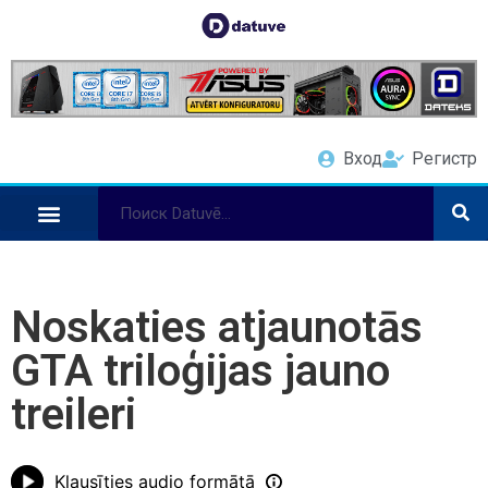
Вход
Регистр
Noskaties atjaunotās
GTA triloģijas jauno
treileri
Klausīties audio formātā