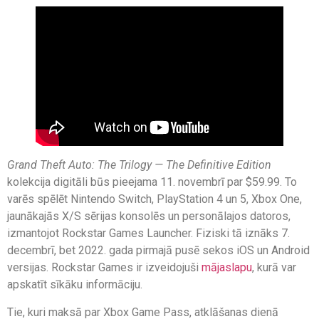
Grand Theft Auto: The Trilogy — The Definitive Edition
kolekcija digitāli būs pieejama 11. novembrī par $59.99. To
varēs spēlēt Nintendo Switch, PlayStation 4 un 5, Xbox One,
jaunākajās X/S sērijas konsolēs un personālajos datoros,
izmantojot Rockstar Games Launcher. Fiziski tā iznāks 7.
decembrī, bet 2022. gada pirmajā pusē sekos iOS un Android
versijas. Rockstar Games ir izveidojuši
mājaslapu
, kurā var
apskatīt sīkāku informāciju.
Tie, kuri maksā par Xbox Game Pass, atklāšanas dienā