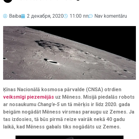
Baiba
2 декабря, 2020
11:00 пп
Nav komentāru
Ķīnas Nacionālā kosmosa pārvalde (CNSA) otrdien
veiksmīgi piezemējās
uz Mēness. Misijā piedalās robots
ar nosaukumu
Chang’e-5
un tā mērķis ir līdz 2020. gada
beigām nogādāt Mēness virsmas paraugu uz Zemes. Ja
tas izdosies, tā būs pirmā reize vairāk nekā 40 gadu
laikā, kad Mēness gabals tiks nogādāts uz Zemes.