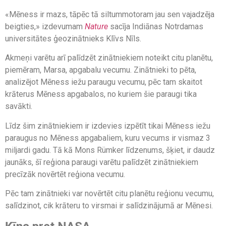
«Mēness ir mazs, tāpēc tā siltummotoram jau sen vajadzēja
beigties,» izdevumam
Nature
sacīja Indiānas Notrdamas
universitātes ģeozinātnieks Klīvs Nīls.
Akmeņi varētu arī palīdzēt zinātniekiem noteikt citu planētu,
piemēram, Marsa, apgabalu vecumu. Zinātnieki to pēta,
analizējot Mēness iežu paraugu vecumu, pēc tam skaitot
krāterus Mēness apgabalos, no kuriem šie paraugi tika
savākti.
Līdz šim zinātniekiem ir izdevies izpētīt tikai Mēness iežu
paraugus no Mēness apgabaliem, kuru vecums ir vismaz 3
miljardi gadu. Tā kā Mons Rümker līdzenums, šķiet, ir daudz
jaunāks, šī reģiona paraugi varētu palīdzēt zinātniekiem
precīzāk novērtēt reģiona vecumu.
Pēc tam zinātnieki var novērtēt citu planētu reģionu vecumu,
salīdzinot, cik krāteru to virsmai ir salīdzinājumā ar Mēnesi.