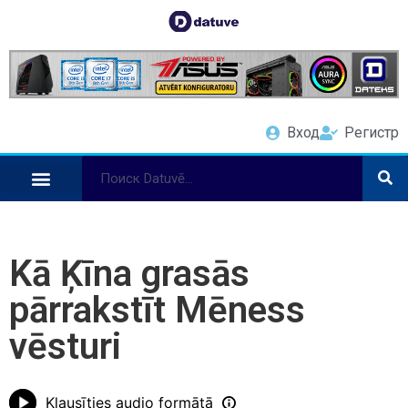
Вход
Регистр
Kā Ķīna grasās
pārrakstīt Mēness
vēsturi
Klausīties audio formātā