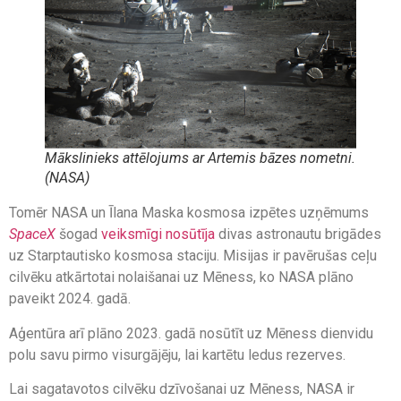
Mākslinieks attēlojums ar
Artemis
bāzes nometni.
(NASA)
Tomēr NASA un Īlana Maska kosmosa izpētes uzņēmums
SpaceX
šogad
veiksmīgi nosūtīja
divas astronautu brigādes
uz Starptautisko kosmosa staciju. Misijas ir pavērušas ceļu
cilvēku atkārtotai nolaišanai uz Mēness, ko NASA plāno
paveikt 2024. gadā.
Aģentūra arī plāno 2023. gadā nosūtīt uz Mēness dienvidu
polu savu pirmo visurgājēju, lai kartētu ledus rezerves.
Lai sagatavotos cilvēku dzīvošanai uz Mēness, NASA ir