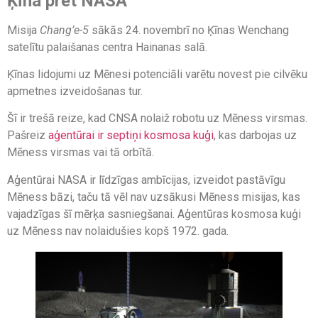
Ķīna pret NASA
Misija
Chang’e-5
sākās 24. novembrī no Ķīnas Wenchang
satelītu palaišanas centra Hainanas salā.
Ķīnas lidojumi uz Mēnesi potenciāli varētu novest pie cilvēku
apmetnes izveidošanas tur.
Šī ir trešā reize, kad CNSA nolaiž robotu uz Mēness virsmas.
Pašreiz
aģentūrai ir septiņi kosmosa kuģi
, kas darbojas uz
Mēness virsmas vai tā orbītā.
Aģentūrai NASA ir līdzīgas ambīcijas, izveidot pastāvīgu
Mēness bāzi, taču tā vēl nav uzsākusi Mēness misijas, kas
vajadzīgas šī mērķa sasniegšanai. Aģentūras kosmosa kuģi
uz Mēness nav nolaidušies kopš 1972. gada.