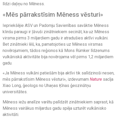
līdzi daļiņu no Mēness.
«Mēs pārrakstīsim Mēness vēsturi»
Iepriekšējie ASV un Padomju Savienības savāktie Mēness
klinšu paraugi ir ļāvuši zinātniekiem secināt, ka uz Mēness
virsma pirms 3 miljardiem gadu ir atradušies aktīvi vulkāni.
Bet zinātnieki lēš, ka, pamatojoties uz Mēness virsmas
novērojumiem, tādos reģionos kā Mons Rümker līdzenums
vulkāniskā aktivitāte bija novērojama vēl pirms 1,2 miljardiem
gadu.
«Ja Mēness vulkāni patiešām bija aktīvi tik salīdzinoši nesen,
mēs pārrakstīsim Mēness vēsturi», izdevumam
Nature
sacīja
Xiao Long, ģeologs no Uhaņas Ķīnas ģeozinātņu
universitātes.
Mēness iežu analīze varētu palīdzēt zinātniekiem saprast, kā
Mēness vairākus miljardus gadu spēja uzturēt vulkānisko
aktivitāti.