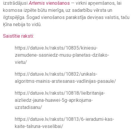
izstrādājusi
Artemis
vienošanos
— virkni apņemšanos, lai
kosmosa izpēte būtu mierīga, uz sadarbību vērsta un
ilgtspējīga. Šogad vienošanos parakstīja deviņas valstis, taču
Ķīna nebija to vidū.
Saistītie raksti:
https://datuve.lv/raksts/10835/kiniesu-
zemudene-sasniedz-musu-planetas-dzilako-
vietu/
https://datuve.lv/raksts/10832/unikals-
algoritms-mainis-arstesanas-vadlinijas-pasaule/
https://datuve.lv/raksts/10818/lielbritanija-
aizliedz-jauna-huawei-5g-aprikojuma-
uzstadisanu/
https://datuve.lv/raksts/10813/6-ieradumi-kas-
kaite-talruna-veselibai/