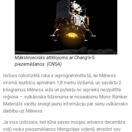
Māksliniecisks attēlojums ar
Chang’e-5
piezemēšanos. (CNSA)
Ierīces robotizētā roka ir ieprogrammēta tā, lai Mēness
virsmā ieurbtos apmēram 1,8 metru dziļumā, un savāktu 2
kilogramus Mēness iežu un putekļu no iepriekš neizpētīta
reģiona — vulkāniska līdzenuma ar nosaukumu Mons Rümker.
Materiāls varētu sniegt jaunu informāciju par senu vulkānisko
darbību uz Mēness.
Ja viss izdosies, tad Ķīna savas misijas ietvaros decembra
vidū veiks piezemēšanos Mongolijas videnē, atvedot sev